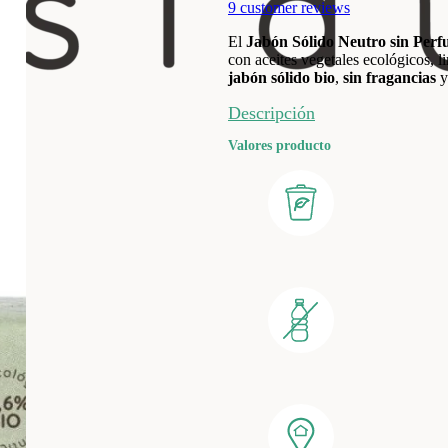
9
customer reviews
El
Jabón Sólido Neutro sin Per
con aceites vegetales ecológicos, l
jabón sólido bio
,
sin fragancias
y
Descripción
Valores producto