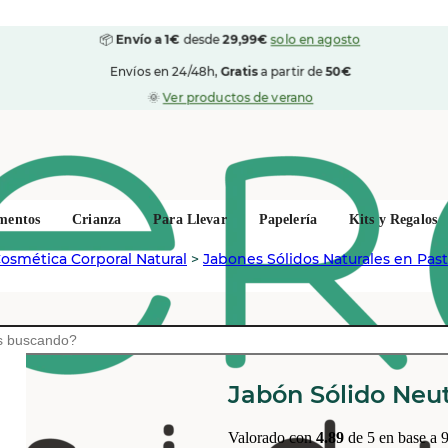
📦
Envío a 1€
desde
29,99€
solo en agosto
Envíos en 24/48h,
Gratis
a partir de
50€
🌞
Ver productos de verano
mentos
Crianza
Para Llevar
Papelería
Kits y Regalos
osmética Corporal Natural
>
Jabones Sólidos Naturales en Pasti
MATARRANIA
Jabón Sólido Neu
Valorado con
4.89
de 5 en base a