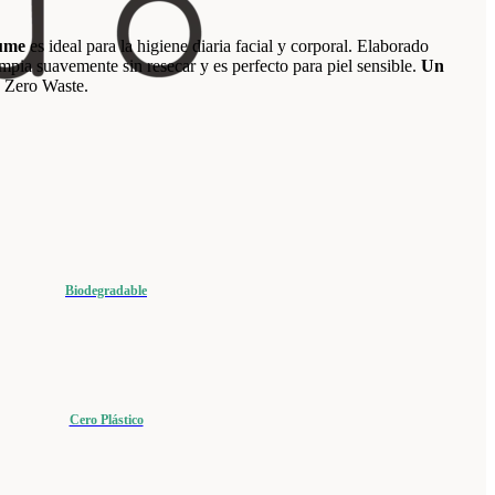
fume
es ideal para la higiene diaria facial y corporal. Elaborado
impia suavemente sin resecar y es perfecto para piel sensible.
Un
 Zero Waste.
Biodegradable
Cero Plástico