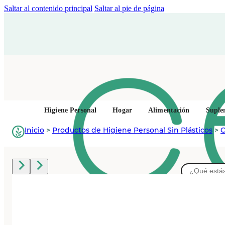
Saltar al contenido principal
Saltar al pie de página
Higiene Personal
Hogar
Alimentación
Suple
Inicio
>
Productos de Higiene Personal Sin Plásticos
>
C
Buscar