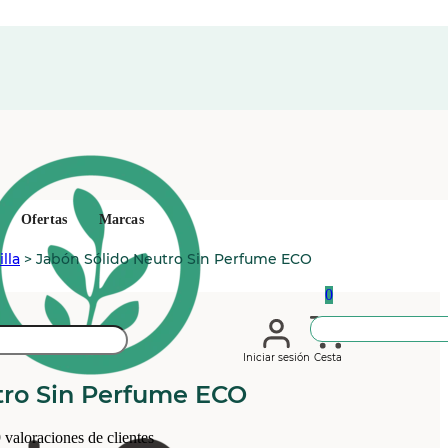
Ofertas
Marcas
lla
>
Jabón Sólido Neutro Sin Perfume ECO
0
Iniciar sesión
Cesta
tro Sin Perfume ECO
9
valoraciones de clientes