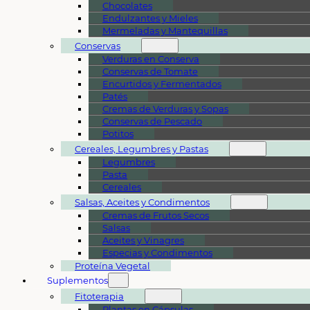
Chocolates
Endulzantes y Mieles
Mermeladas y Mantequillas
Conservas
Verduras en Conserva
Conservas de Tomate
Encurtidos y Fermentados
Patés
Cremas de Verduras y Sopas
Conservas de Pescado
Potitos
Cereales, Legumbres y Pastas
Legumbres
Pasta
Cereales
Salsas, Aceites y Condimentos
Cremas de Frutos Secos
Salsas
Aceites y Vinagres
Especias y Condimentos
Proteína Vegetal
Suplementos
Fitoterapia
Plantas en Cápsulas