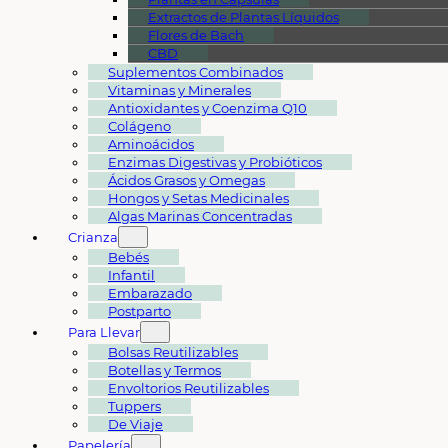
Extractos de Plantas Líquidos
Flores de Bach
CBD
Suplementos Combinados
Vitaminas y Minerales
Antioxidantes y Coenzima Q10
Colágeno
Aminoácidos
Enzimas Digestivas y Probióticos
Ácidos Grasos y Omegas
Hongos y Setas Medicinales
Algas Marinas Concentradas
Crianza
Bebés
Infantil
Embarazado
Postparto
Para Llevar
Bolsas Reutilizables
Botellas y Termos
Envoltorios Reutilizables
Tuppers
De Viaje
Papelería