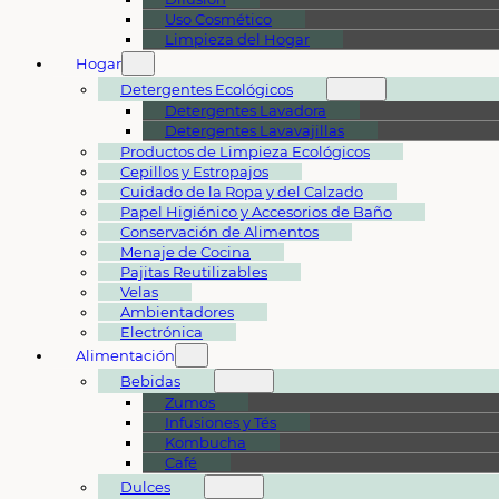
Uso Cosmético
Limpieza del Hogar
Hogar
Detergentes Ecológicos
Detergentes Lavadora
Detergentes Lavavajillas
Productos de Limpieza Ecológicos
Cepillos y Estropajos
Cuidado de la Ropa y del Calzado
Papel Higiénico y Accesorios de Baño
Conservación de Alimentos
Menaje de Cocina
Pajitas Reutilizables
Velas
Ambientadores
Electrónica
Alimentación
Bebidas
Zumos
Infusiones y Tés
Kombucha
Café
Dulces