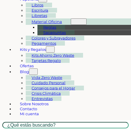
Libros
Escritura
Libretas
Material Oficina
Reglas
Sacapuntas
Colores y Subrayadores
Pegamentos
Kits y Regalos
Kits Ahorro Zero Waste
Tarjetas Regalo
Ofertas
Blog
Vida Zero Waste
Cuidado Personal
Consejos para el Hogar
Crisis Climática
Entrevistas
Sobre Nosotros
Contacto
Mi cuenta
Buscar