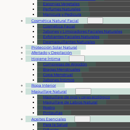
Esponjas Vegetales
Perfumes Naturales
Manicura y Pedicura
Cosmética Natural Facial
Cosmética Facial
Jabones y Limpiadores Faciales Naturales
Exfoliantes Faciales Naturales
Desmaquillantes Naturales
Protección Solar Natural
Afeitado y Depilación
Higiene Íntima
Compresas de Algodón
Bragas Menstruales
Copa Menstrual
Jabones Íntimos
Ropa Interior
Maquillaje Natural
Maquillaje de ojos y cejas ecológico
Maquillaje de Labios Natural
Rostro
Pintauñas
Aceites Esenciales
Para la Salud
Difusión