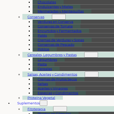
Chocolates
Endulzantes y Mieles
Mermeladas y Mantequillas
Conservas
Verduras en Conserva
Conservas de Tomate
Encurtidos y Fermentados
Patés
Cremas de Verduras y Sopas
Conservas de Pescado
Potitos
Cereales, Legumbres y Pastas
Legumbres
Pasta
Cereales
Salsas, Aceites y Condimentos
Cremas de Frutos Secos
Salsas
Aceites y Vinagres
Especias y Condimentos
Proteína Vegetal
Suplementos
Fitoterapia
Plantas en Cápsulas