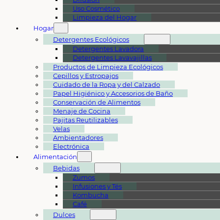
Uso Cosmético
Limpieza del Hogar
Hogar
Detergentes Ecológicos
Detergentes Lavadora
Detergentes Lavavajillas
Productos de Limpieza Ecológicos
Cepillos y Estropajos
Cuidado de la Ropa y del Calzado
Papel Higiénico y Accesorios de Baño
Conservación de Alimentos
Menaje de Cocina
Pajitas Reutilizables
Velas
Ambientadores
Electrónica
Alimentación
Bebidas
Zumos
Infusiones y Tés
Kombucha
Café
Dulces