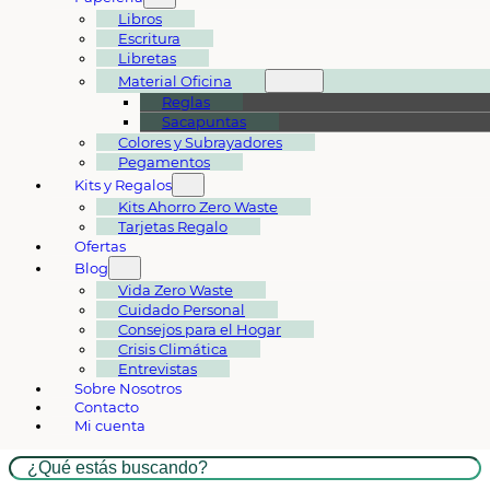
Libros
Escritura
Libretas
Material Oficina
Reglas
Sacapuntas
Colores y Subrayadores
Pegamentos
Kits y Regalos
Kits Ahorro Zero Waste
Tarjetas Regalo
Ofertas
Blog
Vida Zero Waste
Cuidado Personal
Consejos para el Hogar
Crisis Climática
Entrevistas
Sobre Nosotros
Contacto
Mi cuenta
Buscar