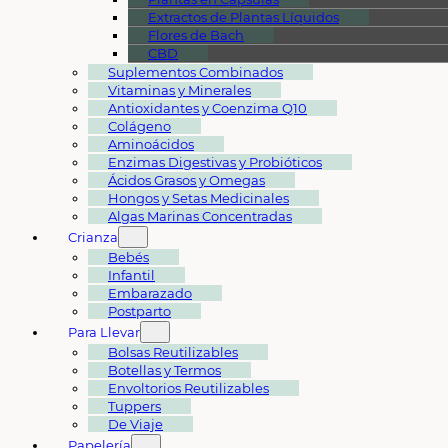
Extractos de Plantas Líquidos
Flores de Bach
CBD
Suplementos Combinados
Vitaminas y Minerales
Antioxidantes y Coenzima Q10
Colágeno
Aminoácidos
Enzimas Digestivas y Probióticos
Ácidos Grasos y Omegas
Hongos y Setas Medicinales
Algas Marinas Concentradas
Crianza
Bebés
Infantil
Embarazado
Postparto
Para Llevar
Bolsas Reutilizables
Botellas y Termos
Envoltorios Reutilizables
Tuppers
De Viaje
Papelería