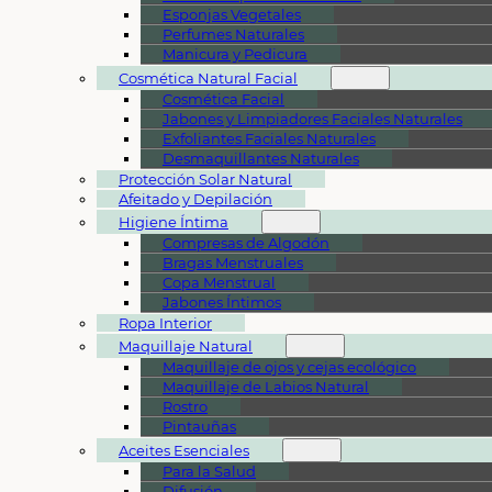
Esponjas Vegetales
Perfumes Naturales
Manicura y Pedicura
Cosmética Natural Facial
Cosmética Facial
Jabones y Limpiadores Faciales Naturales
Exfoliantes Faciales Naturales
Desmaquillantes Naturales
Protección Solar Natural
Afeitado y Depilación
Higiene Íntima
Compresas de Algodón
Bragas Menstruales
Copa Menstrual
Jabones Íntimos
Ropa Interior
Maquillaje Natural
Maquillaje de ojos y cejas ecológico
Maquillaje de Labios Natural
Rostro
Pintauñas
Aceites Esenciales
Para la Salud
Difusión