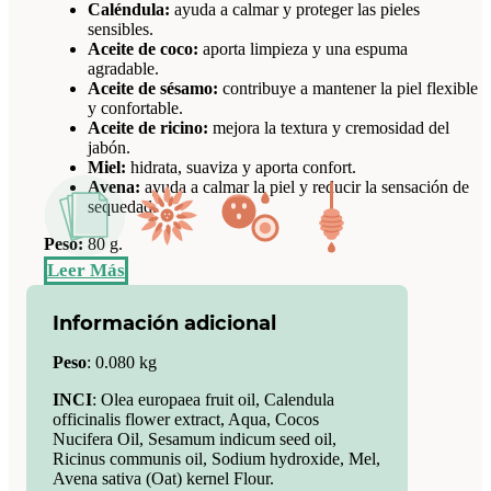
Caléndula:
ayuda a calmar y proteger las pieles
sensibles.
Aceite de coco:
aporta limpieza y una espuma
agradable.
Aceite de sésamo:
contribuye a mantener la piel flexible
y confortable.
Aceite de ricino:
mejora la textura y cremosidad del
jabón.
Miel:
hidrata, suaviza y aporta confort.
Avena:
ayuda a calmar la piel y reducir la sensación de
sequedad.
Peso:
80 g.
Leer Más
Modo de empleo
Información adicional
Humedece la pastilla y frótala suavemente entre las manos o
directamente sobre la piel mojada hasta crear espuma. Masajea
Peso
:
0.080 kg
con movimientos circulares y aclara con abundante agua.
INCI
: Olea europaea fruit oil, Calendula
Evita el contacto con los ojos. En caso de contacto, aclara
officinalis flower extract, Aqua, Cocos
inmediatamente con agua.
Nucifera Oil, Sesamum indicum seed oil,
Ricinus communis oil, Sodium hydroxide, Mel,
Mantenimiento
Avena sativa (Oat) kernel Flour.