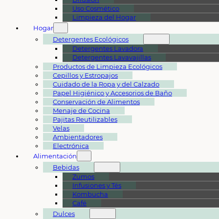
Uso Cosmético
Limpieza del Hogar
Hogar
Detergentes Ecológicos
Detergentes Lavadora
Detergentes Lavavajillas
Productos de Limpieza Ecológicos
Cepillos y Estropajos
Cuidado de la Ropa y del Calzado
Papel Higiénico y Accesorios de Baño
Conservación de Alimentos
Menaje de Cocina
Pajitas Reutilizables
Velas
Ambientadores
Electrónica
Alimentación
Bebidas
Zumos
Infusiones y Tés
Kombucha
Café
Dulces