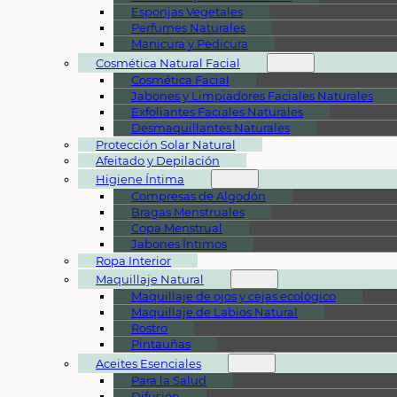
Esponjas Vegetales
Perfumes Naturales
Manicura y Pedicura
Cosmética Natural Facial
Cosmética Facial
Jabones y Limpiadores Faciales Naturales
Exfoliantes Faciales Naturales
Desmaquillantes Naturales
Protección Solar Natural
Afeitado y Depilación
Higiene Íntima
Compresas de Algodón
Bragas Menstruales
Copa Menstrual
Jabones Íntimos
Ropa Interior
Maquillaje Natural
Maquillaje de ojos y cejas ecológico
Maquillaje de Labios Natural
Rostro
Pintauñas
Aceites Esenciales
Para la Salud
Difusión