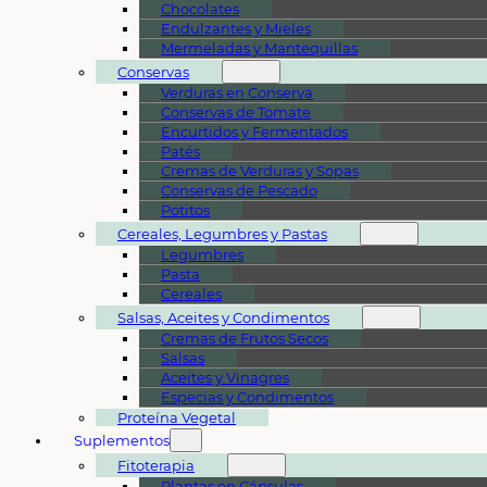
Chocolates
Endulzantes y Mieles
Mermeladas y Mantequillas
Conservas
Verduras en Conserva
Conservas de Tomate
Encurtidos y Fermentados
Patés
Cremas de Verduras y Sopas
Conservas de Pescado
Potitos
Cereales, Legumbres y Pastas
Legumbres
Pasta
Cereales
Salsas, Aceites y Condimentos
Cremas de Frutos Secos
Salsas
Aceites y Vinagres
Especias y Condimentos
Proteína Vegetal
Suplementos
Fitoterapia
Plantas en Cápsulas