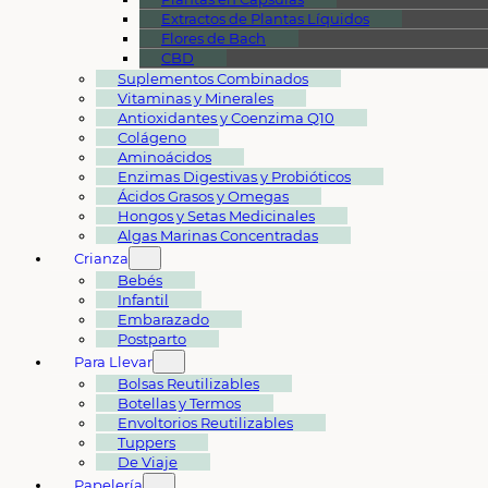
Extractos de Plantas Líquidos
Flores de Bach
CBD
Suplementos Combinados
Vitaminas y Minerales
Antioxidantes y Coenzima Q10
Colágeno
Aminoácidos
Enzimas Digestivas y Probióticos
Ácidos Grasos y Omegas
Hongos y Setas Medicinales
Algas Marinas Concentradas
Crianza
Bebés
Infantil
Embarazado
Postparto
Para Llevar
Bolsas Reutilizables
Botellas y Termos
Envoltorios Reutilizables
Tuppers
De Viaje
Papelería