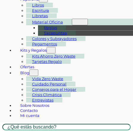
Libros
Escritura
Libretas
Material Oficina
Reglas
Sacapuntas
Colores y Subrayadores
Pegamentos
Kits y Regalos
Kits Ahorro Zero Waste
Tarjetas Regalo
Ofertas
Blog
Vida Zero Waste
Cuidado Personal
Consejos para el Hogar
Crisis Climática
Entrevistas
Sobre Nosotros
Contacto
Mi cuenta
Buscar