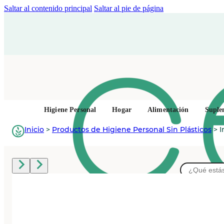
Saltar al contenido principal
Saltar al pie de página
Higiene Personal
Hogar
Alimentación
Suple
Inicio
>
Productos de Higiene Personal Sin Plásticos
>
I
Buscar