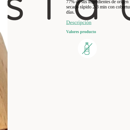
77% de sus ingredientes de origen 
secado rápido 2-3 min con cobertura
días.
Descripción
Valores producto