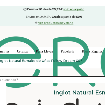
📦
Envío a 1€
desde
29,99€
solo en agosto
Envíos en 24/48h,
Gratis
a partir de
50€
🌞
Ver productos de verano
mentos
Crianza
Para Llevar
Papelería
Kits y Regalos
nglot Natural Esmalte de Uñas Follow Dream 007
INGLOT
Inglot Natural E