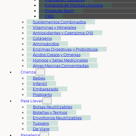
Extractos de Plantas Líquidos
Flores de Bach
CBD
Suplementos Combinados
Vitaminas y Minerales
Antioxidantes y Coenzima Q10
Colágeno
Aminoácidos
Enzimas Digestivas y Probióticos
Ácidos Grasos y Omegas
Hongos y Setas Medicinales
Algas Marinas Concentradas
Crianza
Bebés
Infantil
Embarazado
Postparto
Para Llevar
Bolsas Reutilizables
Botellas y Termos
Envoltorios Reutilizables
Tuppers
De Viaje
Papelería