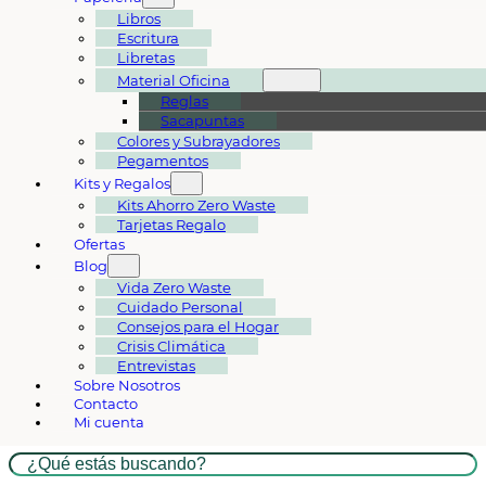
Libros
Escritura
Libretas
Material Oficina
Reglas
Sacapuntas
Colores y Subrayadores
Pegamentos
Kits y Regalos
Kits Ahorro Zero Waste
Tarjetas Regalo
Ofertas
Blog
Vida Zero Waste
Cuidado Personal
Consejos para el Hogar
Crisis Climática
Entrevistas
Sobre Nosotros
Contacto
Mi cuenta
Buscar