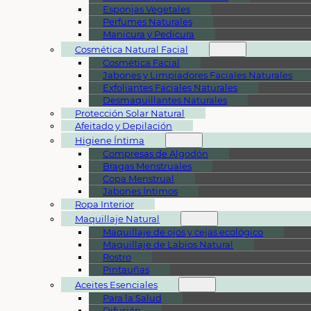
Esponjas Vegetales
Perfumes Naturales
Manicura y Pedicura
Cosmética Natural Facial
Cosmética Facial
Jabones y Limpiadores Faciales Naturales
Exfoliantes Faciales Naturales
Desmaquillantes Naturales
Protección Solar Natural
Afeitado y Depilación
Higiene Íntima
Compresas de Algodón
Bragas Menstruales
Copa Menstrual
Jabones Íntimos
Ropa Interior
Maquillaje Natural
Maquillaje de ojos y cejas ecológico
Maquillaje de Labios Natural
Rostro
Pintauñas
Aceites Esenciales
Para la Salud
Difusión