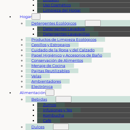
Uso Cosmético
Limpieza del Hogar
Hogar
Detergentes Ecológicos
Detergentes Lavadora
Detergentes Lavavajillas
Productos de Limpieza Ecológicos
Cepillos y Estropajos
Cuidado de la Ropa y del Calzado
Papel Higiénico y Accesorios de Baño
Conservación de Alimentos
Menaje de Cocina
Pajitas Reutilizables
Velas
Ambientadores
Electrónica
Alimentación
Bebidas
Zumos
Infusiones y Tés
Kombucha
Café
Dulces