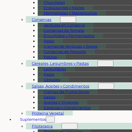
Chocolates
Endulzantes y Mieles
Mermeladas y Mantequillas
Conservas
Verduras en Conserva
Conservas de Tomate
Encurtidos y Fermentados
Patés
Cremas de Verduras y Sopas
Conservas de Pescado
Potitos
Cereales, Legumbres y Pastas
Legumbres
Pasta
Cereales
Salsas, Aceites y Condimentos
Cremas de Frutos Secos
Salsas
Aceites y Vinagres
Especias y Condimentos
Proteína Vegetal
Suplementos
Fitoterapia
Plantas en Cápsulas