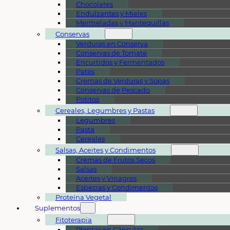
Chocolates
Endulzantes y Mieles
Mermeladas y Mantequillas
Conservas
Verduras en Conserva
Conservas de Tomate
Encurtidos y Fermentados
Patés
Cremas de Verduras y Sopas
Conservas de Pescado
Potitos
Cereales, Legumbres y Pastas
Legumbres
Pasta
Cereales
Salsas, Aceites y Condimentos
Cremas de Frutos Secos
Salsas
Aceites y Vinagres
Especias y Condimentos
Proteína Vegetal
Suplementos
Fitoterapia
Plantas en Cápsulas