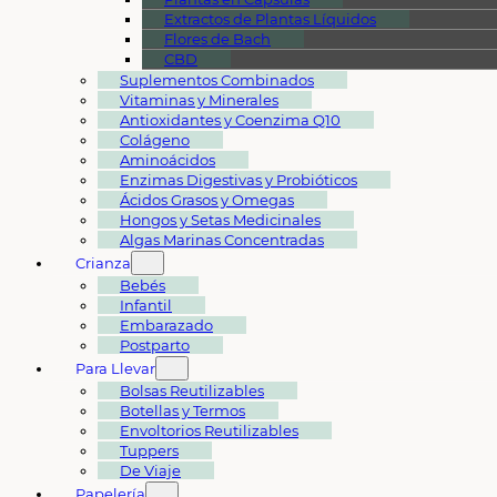
Extractos de Plantas Líquidos
Flores de Bach
CBD
Suplementos Combinados
Vitaminas y Minerales
Antioxidantes y Coenzima Q10
Colágeno
Aminoácidos
Enzimas Digestivas y Probióticos
Ácidos Grasos y Omegas
Hongos y Setas Medicinales
Algas Marinas Concentradas
Crianza
Bebés
Infantil
Embarazado
Postparto
Para Llevar
Bolsas Reutilizables
Botellas y Termos
Envoltorios Reutilizables
Tuppers
De Viaje
Papelería