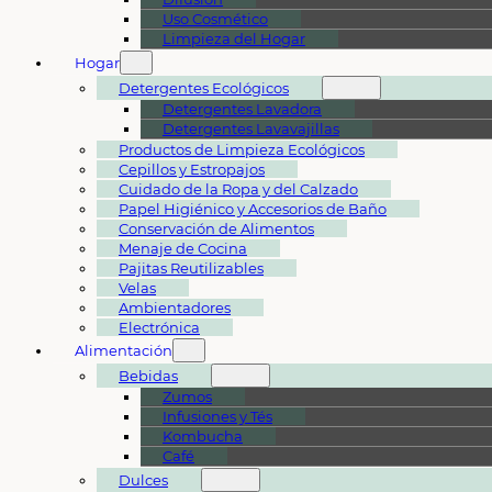
Uso Cosmético
Limpieza del Hogar
Hogar
Detergentes Ecológicos
Detergentes Lavadora
Detergentes Lavavajillas
Productos de Limpieza Ecológicos
Cepillos y Estropajos
Cuidado de la Ropa y del Calzado
Papel Higiénico y Accesorios de Baño
Conservación de Alimentos
Menaje de Cocina
Pajitas Reutilizables
Velas
Ambientadores
Electrónica
Alimentación
Bebidas
Zumos
Infusiones y Tés
Kombucha
Café
Dulces