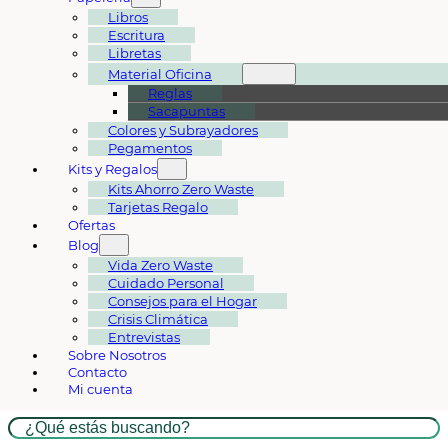
Libros
Escritura
Libretas
Material Oficina
Reglas
Sacapuntas
Colores y Subrayadores
Pegamentos
Kits y Regalos
Kits Ahorro Zero Waste
Tarjetas Regalo
Ofertas
Blog
Vida Zero Waste
Cuidado Personal
Consejos para el Hogar
Crisis Climática
Entrevistas
Sobre Nosotros
Contacto
Mi cuenta
Buscar