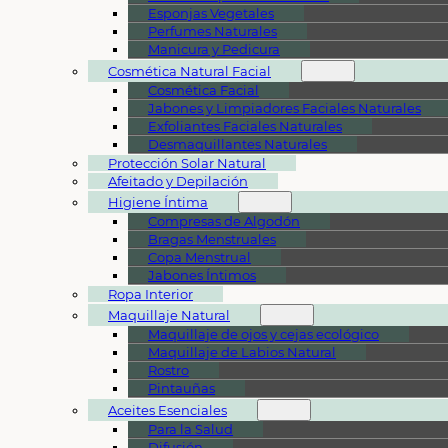
Esponjas Vegetales
Perfumes Naturales
Manicura y Pedicura
Cosmética Natural Facial
Cosmética Facial
Jabones y Limpiadores Faciales Naturales
Exfoliantes Faciales Naturales
Desmaquillantes Naturales
Protección Solar Natural
Afeitado y Depilación
Higiene Íntima
Compresas de Algodón
Bragas Menstruales
Copa Menstrual
Jabones Íntimos
Ropa Interior
Maquillaje Natural
Maquillaje de ojos y cejas ecológico
Maquillaje de Labios Natural
Rostro
Pintauñas
Aceites Esenciales
Para la Salud
Difusión