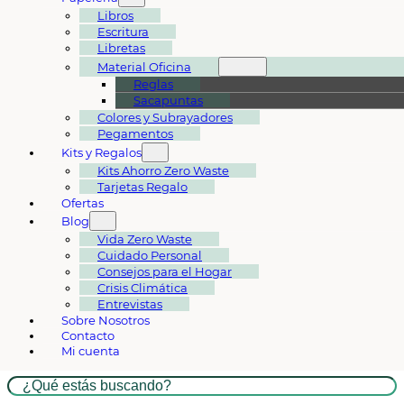
Libros
Escritura
Libretas
Material Oficina
Reglas
Sacapuntas
Colores y Subrayadores
Pegamentos
Kits y Regalos
Kits Ahorro Zero Waste
Tarjetas Regalo
Ofertas
Blog
Vida Zero Waste
Cuidado Personal
Consejos para el Hogar
Crisis Climática
Entrevistas
Sobre Nosotros
Contacto
Mi cuenta
Buscar