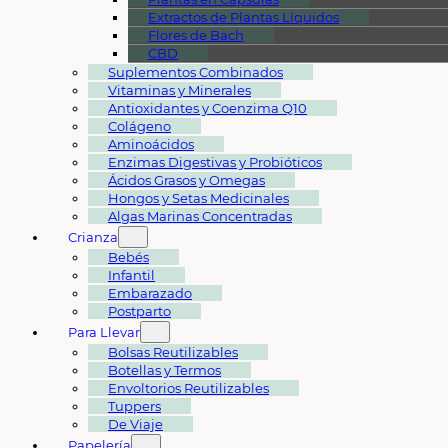
Extractos de Plantas Líquidos
Flores de Bach
CBD
Suplementos Combinados
Vitaminas y Minerales
Antioxidantes y Coenzima Q10
Colágeno
Aminoácidos
Enzimas Digestivas y Probióticos
Ácidos Grasos y Omegas
Hongos y Setas Medicinales
Algas Marinas Concentradas
Crianza
Bebés
Infantil
Embarazado
Postparto
Para Llevar
Bolsas Reutilizables
Botellas y Termos
Envoltorios Reutilizables
Tuppers
De Viaje
Papelería