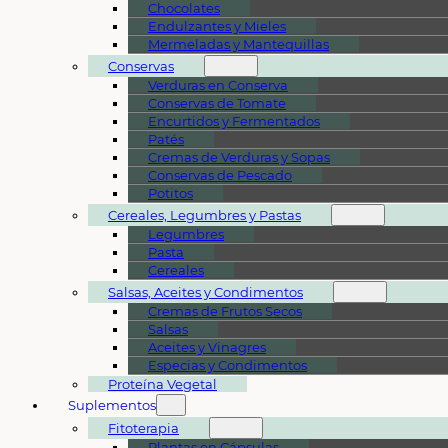
Chocolates
Endulzantes y Mieles
Mermeladas y Mantequillas
Conservas
Verduras en Conserva
Conservas de Tomate
Encurtidos y Fermentados
Patés
Cremas de Verduras y Sopas
Conservas de Pescado
Potitos
Cereales, Legumbres y Pastas
Legumbres
Pasta
Cereales
Salsas, Aceites y Condimentos
Cremas de Frutos Secos
Salsas
Aceites y Vinagres
Especias y Condimentos
Proteína Vegetal
Suplementos
Fitoterapia
Plantas en Cápsulas