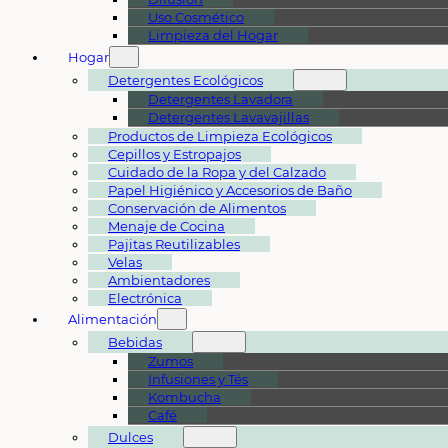
Uso Cosmético
Limpieza del Hogar
Hogar
Detergentes Ecológicos
Detergentes Lavadora
Detergentes Lavavajillas
Productos de Limpieza Ecológicos
Cepillos y Estropajos
Cuidado de la Ropa y del Calzado
Papel Higiénico y Accesorios de Baño
Conservación de Alimentos
Menaje de Cocina
Pajitas Reutilizables
Velas
Ambientadores
Electrónica
Alimentación
Bebidas
Zumos
Infusiones y Tés
Kombucha
Café
Dulces