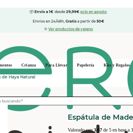
📦
Envío a 1€
desde
29,99€
solo en agosto
Envíos en 24/48h,
Gratis
a partir de
50€
🌞
Ver productos de verano
mentos
Crianza
Para Llevar
Papelería
Kits y Regalos
 de Haya Natural
REDECKER
Espátula de Made
Valorado con
3.67
de 5 en base a