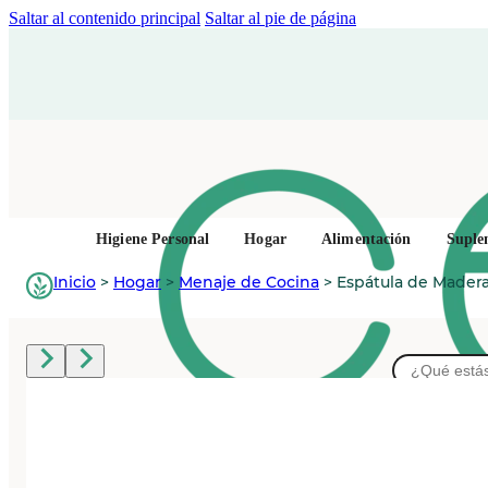
Saltar al contenido principal
Saltar al pie de página
Higiene Personal
Hogar
Alimentación
Suple
Inicio
>
Hogar
>
Menaje de Cocina
>
Espátula de Madera
Buscar