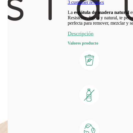
3
customer reviews
La
espátula de madera
natural
es
Resistente, ligera y natural, te perm
perfecta para remover, mezclar y s
Descripción
Valores producto