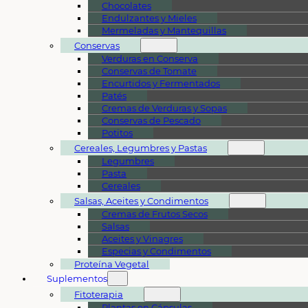
Chocolates
Endulzantes y Mieles
Mermeladas y Mantequillas
Conservas
Verduras en Conserva
Conservas de Tomate
Encurtidos y Fermentados
Patés
Cremas de Verduras y Sopas
Conservas de Pescado
Potitos
Cereales, Legumbres y Pastas
Legumbres
Pasta
Cereales
Salsas, Aceites y Condimentos
Cremas de Frutos Secos
Salsas
Aceites y Vinagres
Especias y Condimentos
Proteína Vegetal
Suplementos
Fitoterapia
Plantas en Cápsulas