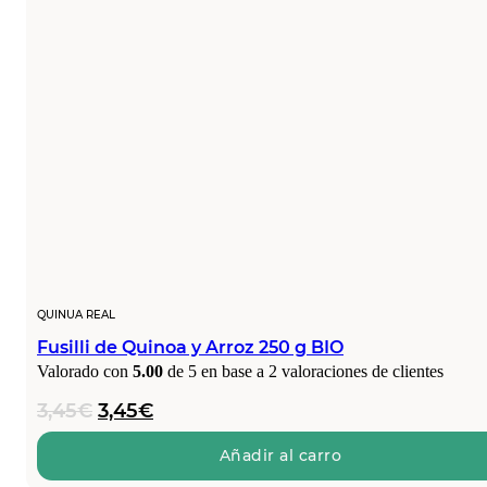
QUINUA REAL
Fusilli de Quinoa y Arroz 250 g BIO
Valorado con
5.00
de 5 en base a
2
valoraciones de clientes
El
El
3,45
€
3,45
€
precio
precio
original
actual
Añadir al carro
era:
es: