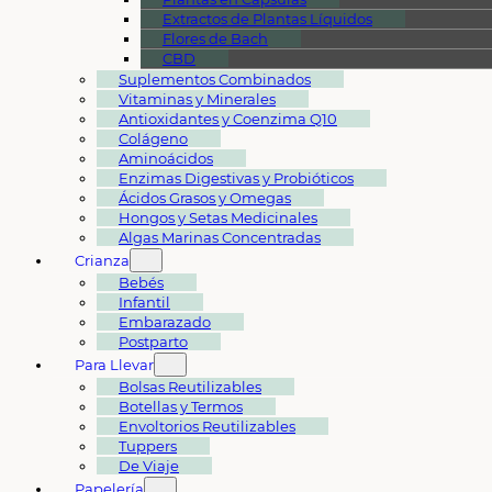
Extractos de Plantas Líquidos
Flores de Bach
CBD
Suplementos Combinados
Vitaminas y Minerales
Antioxidantes y Coenzima Q10
Colágeno
Aminoácidos
Enzimas Digestivas y Probióticos
Ácidos Grasos y Omegas
Hongos y Setas Medicinales
Algas Marinas Concentradas
Crianza
Bebés
Infantil
Embarazado
Postparto
Para Llevar
Bolsas Reutilizables
Botellas y Termos
Envoltorios Reutilizables
Tuppers
De Viaje
Papelería