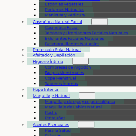
Esponjas Vegetales
Perfumes Naturales
Manicura y Pedicura
Cosmética Natural Facial
Cosmética Facial
Jabones y Limpiadores Faciales Naturales
Exfoliantes Faciales Naturales
Desmaquillantes Naturales
Protección Solar Natural
Afeitado y Depilación
Higiene Íntima
Compresas de Algodón
Bragas Menstruales
Copa Menstrual
Jabones Íntimos
Ropa Interior
Maquillaje Natural
Maquillaje de ojos y cejas ecológico
Maquillaje de Labios Natural
Rostro
Pintauñas
Aceites Esenciales
Para la Salud
Difusión