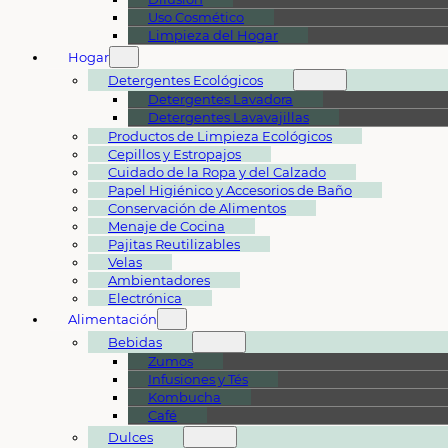
Uso Cosmético
Limpieza del Hogar
Hogar
Detergentes Ecológicos
Detergentes Lavadora
Detergentes Lavavajillas
Productos de Limpieza Ecológicos
Cepillos y Estropajos
Cuidado de la Ropa y del Calzado
Papel Higiénico y Accesorios de Baño
Conservación de Alimentos
Menaje de Cocina
Pajitas Reutilizables
Velas
Ambientadores
Electrónica
Alimentación
Bebidas
Zumos
Infusiones y Tés
Kombucha
Café
Dulces