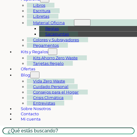
Libros
Escritura
Libretas
Material Oficina
Reglas
Sacapuntas
Colores y Subrayadores
Pegamentos
Kits y Regalos
Kits Ahorro Zero Waste
Tarjetas Regalo
Ofertas
Blog
Vida Zero Waste
Cuidado Personal
Consejos para el Hogar
Crisis Climática
Entrevistas
Sobre Nosotros
Contacto
Mi cuenta
Buscar