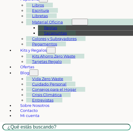
Libros
Escritura
Libretas
Material Oficina
Reglas
Sacapuntas
Colores y Subrayadores
Pegamentos
Kits y Regalos
Kits Ahorro Zero Waste
Tarjetas Regalo
Ofertas
Blog
Vida Zero Waste
Cuidado Personal
Consejos para el Hogar
Crisis Climática
Entrevistas
Sobre Nosotros
Contacto
Mi cuenta
Buscar