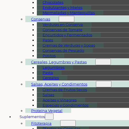
Chocolates
Endulzantes y Mieles
Mermeladas y Mantequillas
Conservas
Verduras en Conserva
Conservas de Tomate
Encurtidos y Fermentados
Patés
Cremas de Verduras y Sopas
Conservas de Pescado
Potitos
Cereales, Legumbres y Pastas
Legumbres
Pasta
Cereales
Salsas, Aceites y Condimentos
Cremas de Frutos Secos
Salsas
Aceites y Vinagres
Especias y Condimentos
Proteína Vegetal
Suplementos
Fitoterapia
Plantas en Cápsulas