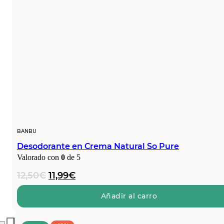
BANBU
Desodorante en Crema Natural So Pure
Valorado con
0
de 5
El
El
12,50
€
11,99
€
precio
precio
original
actual
Añadir al carro
era:
es:
12,50€.
11,99€.