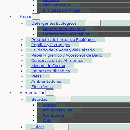
Uso Cosmético
Limpieza del Hogar
Hogar
Detergentes Ecológicos
Detergentes Lavadora
Detergentes Lavavajillas
Productos de Limpieza Ecológicos
Cepillos y Estropajos
Cuidado de la Ropa y del Calzado
Papel Higiénico y Accesorios de Baño
Conservación de Alimentos
Menaje de Cocina
Pajitas Reutilizables
Velas
Ambientadores
Electrónica
Alimentación
Bebidas
Zumos
Infusiones y Tés
Kombucha
Café
Dulces