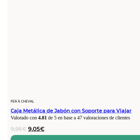
FER À CHEVAL
Caja Metálica de Jabón con Soporte para Viajar
Valorado con
4.81
de 5 en base a
47
valoraciones de clientes
El
El
9,95
€
9,05
€
precio
precio