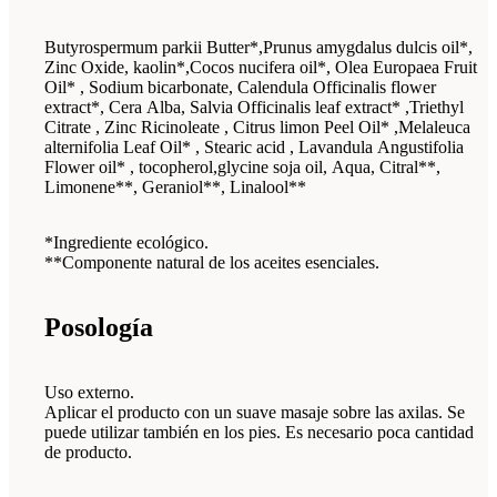
Butyrospermum parkii Butter*,Prunus amygdalus dulcis oil*,
Zinc Oxide, kaolin*,Cocos nucifera oil*, Olea Europaea Fruit
Oil* , Sodium bicarbonate, Calendula Officinalis flower
extract*, Cera Alba, Salvia Officinalis leaf extract* ,Triethyl
Citrate , Zinc Ricinoleate , Citrus limon Peel Oil* ,Melaleuca
alternifolia Leaf Oil* , Stearic acid , Lavandula Angustifolia
Flower oil* , tocopherol,glycine soja oil, Aqua, Citral**,
Limonene**, Geraniol**, Linalool**
*Ingrediente ecológico.
**Componente natural de los aceites esenciales.
Posología
Uso externo.
Aplicar el producto con un suave masaje sobre las axilas. Se
puede utilizar también en los pies. Es necesario poca cantidad
de producto.