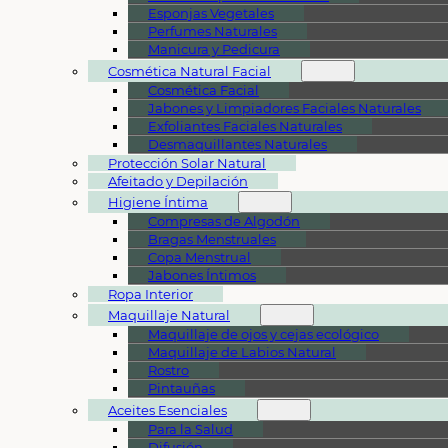
Esponjas Vegetales
Perfumes Naturales
Manicura y Pedicura
Cosmética Natural Facial
Cosmética Facial
Jabones y Limpiadores Faciales Naturales
Exfoliantes Faciales Naturales
Desmaquillantes Naturales
Protección Solar Natural
Afeitado y Depilación
Higiene Íntima
Compresas de Algodón
Bragas Menstruales
Copa Menstrual
Jabones Íntimos
Ropa Interior
Maquillaje Natural
Maquillaje de ojos y cejas ecológico
Maquillaje de Labios Natural
Rostro
Pintauñas
Aceites Esenciales
Para la Salud
Difusión