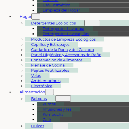
Uso Cosmético
Limpieza del Hogar
Hogar
Detergentes Ecológicos
Detergentes Lavadora
Detergentes Lavavajillas
Productos de Limpieza Ecológicos
Cepillos y Estropajos
Cuidado de la Ropa y del Calzado
Papel Higiénico y Accesorios de Baño
Conservación de Alimentos
Menaje de Cocina
Pajitas Reutilizables
Velas
Ambientadores
Electrónica
Alimentación
Bebidas
Zumos
Infusiones y Tés
Kombucha
Café
Dulces