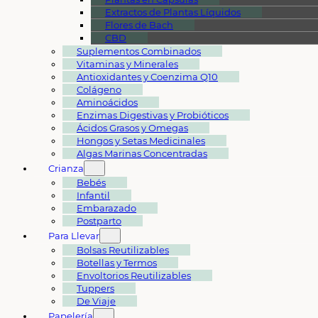
Extractos de Plantas Líquidos
Flores de Bach
CBD
Suplementos Combinados
Vitaminas y Minerales
Antioxidantes y Coenzima Q10
Colágeno
Aminoácidos
Enzimas Digestivas y Probióticos
Ácidos Grasos y Omegas
Hongos y Setas Medicinales
Algas Marinas Concentradas
Crianza
Bebés
Infantil
Embarazado
Postparto
Para Llevar
Bolsas Reutilizables
Botellas y Termos
Envoltorios Reutilizables
Tuppers
De Viaje
Papelería