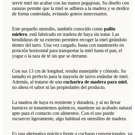
servir miel sin acabar con las manos pegajosas. Su diseño con
ranuras permite que la miel se adhiera a la madera y se deslice
de forma controlada, evitando goteos innecesarios.
Este pequeño utensilio, también conocido como
palito
mielero
, está fabricado en madera de haya sin tratar. Las
hendiduras de su extremo permiten recoger la miel girándolo
dentro del tarro. Una vez cargado, basta con mantenerlo en
posición horizontal para transportar la miel hasta el pan, el
yogur o la taza de té sin que se derrame.
Con sus 13 cm de longitud, resulta manejable y cómodo. Su
tamaño es perfecto para la mayoría de tarros estándar de miel.
Además, al tratarse de una
cucharira de madera para miel
,
no altera el sabor ni las propiedades del producto.
La madera de haya es resistente y duradera, y al no llevar
barnices ni tratamientos químicos, mantiene un acabado natural
apto para el contacto con alimentos. Con el uso puede
oscurecer ligeramente, algo habitual en utensilios de madera.
Es una alternativa práctica frente a cucharas convencionales, ya