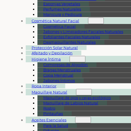
Esponjas Vegetales
Perfumes Naturales
Manicura y Pedicura
Cosmética Natural Facial
Cosmética Facial
Jabones y Limpiadores Faciales Naturales
Exfoliantes Faciales Naturales
Desmaquillantes Naturales
Protección Solar Natural
Afeitado y Depilación
Higiene Íntima
Compresas de Algodón
Bragas Menstruales
Copa Menstrual
Jabones Íntimos
Ropa Interior
Maquillaje Natural
Maquillaje de ojos y cejas ecológico
Maquillaje de Labios Natural
Rostro
Pintauñas
Aceites Esenciales
Para la Salud
Difusión