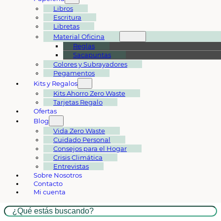
Libros
Escritura
Libretas
Material Oficina
Reglas
Sacapuntas
Colores y Subrayadores
Pegamentos
Kits y Regalos
Kits Ahorro Zero Waste
Tarjetas Regalo
Ofertas
Blog
Vida Zero Waste
Cuidado Personal
Consejos para el Hogar
Crisis Climática
Entrevistas
Sobre Nosotros
Contacto
Mi cuenta
Buscar