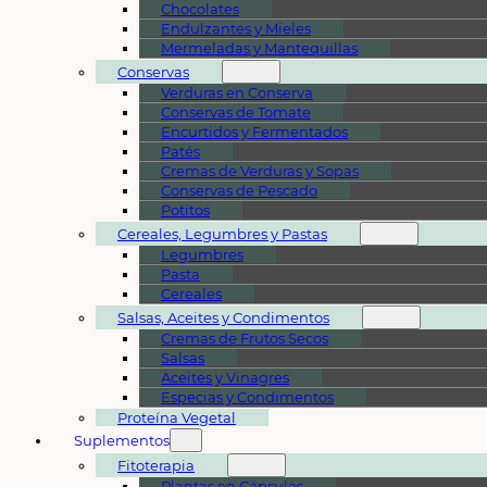
Chocolates
Endulzantes y Mieles
Mermeladas y Mantequillas
Conservas
Verduras en Conserva
Conservas de Tomate
Encurtidos y Fermentados
Patés
Cremas de Verduras y Sopas
Conservas de Pescado
Potitos
Cereales, Legumbres y Pastas
Legumbres
Pasta
Cereales
Salsas, Aceites y Condimentos
Cremas de Frutos Secos
Salsas
Aceites y Vinagres
Especias y Condimentos
Proteína Vegetal
Suplementos
Fitoterapia
Plantas en Cápsulas