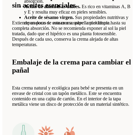
absorción.
sin aceites esenciales
Aceite de almendras dulces.
Es rico en vitaminas A, B
y E y resulta muy eficaz en pieles sensibles.
Aceite de sésamo virgen.
Sus propiedades nutritivas y
Extiende un poco de esta crema sobre la piel limpia hasta su
reparadoras se suman a su papel antioxidante.
completa absorción. No se recomienda exponer al sol la piel
tratada, dado que el hipérico es una planta fotosensible.
Después de cada uso, conserva la crema alejada de altas
temperaturas.
Embalaje de la crema para cambiar el
pañal
Esta crema natural y ecológica para bebé se presenta en un
envase de cristal con un tapón metálico. Este se encuentra
contenido en una cajita de cartón. En el interior de la tapa
metálica viene un disco de protección de un material sintético.