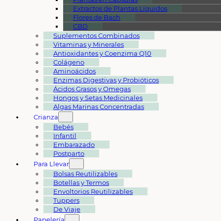
Extractos de Plantas Líquidos
Flores de Bach
CBD
Suplementos Combinados
Vitaminas y Minerales
Antioxidantes y Coenzima Q10
Colágeno
Aminoácidos
Enzimas Digestivas y Probióticos
Ácidos Grasos y Omegas
Hongos y Setas Medicinales
Algas Marinas Concentradas
Crianza
Bebés
Infantil
Embarazado
Postparto
Para Llevar
Bolsas Reutilizables
Botellas y Termos
Envoltorios Reutilizables
Tuppers
De Viaje
Papelería