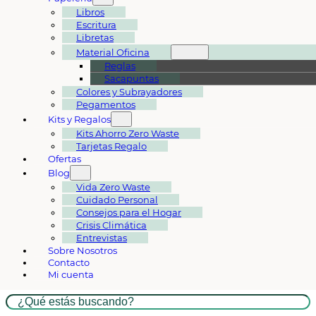
Libros
Escritura
Libretas
Material Oficina
Reglas
Sacapuntas
Colores y Subrayadores
Pegamentos
Kits y Regalos
Kits Ahorro Zero Waste
Tarjetas Regalo
Ofertas
Blog
Vida Zero Waste
Cuidado Personal
Consejos para el Hogar
Crisis Climática
Entrevistas
Sobre Nosotros
Contacto
Mi cuenta
Buscar