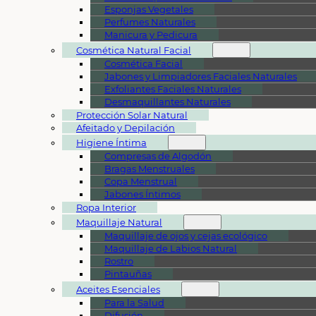
Esponjas Vegetales
Perfumes Naturales
Manicura y Pedicura
Cosmética Natural Facial
Cosmética Facial
Jabones y Limpiadores Faciales Naturales
Exfoliantes Faciales Naturales
Desmaquillantes Naturales
Protección Solar Natural
Afeitado y Depilación
Higiene Íntima
Compresas de Algodón
Bragas Menstruales
Copa Menstrual
Jabones Íntimos
Ropa Interior
Maquillaje Natural
Maquillaje de ojos y cejas ecológico
Maquillaje de Labios Natural
Rostro
Pintauñas
Aceites Esenciales
Para la Salud
Difusión