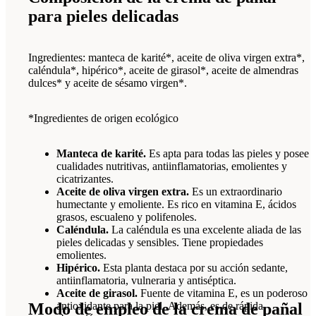
para pieles delicadas
Ingredientes: manteca de karité*, aceite de oliva virgen extra*,
caléndula*, hipérico*, aceite de girasol*, aceite de almendras
dulces* y aceite de sésamo virgen*.
*Ingredientes de origen ecológico
Manteca de karité.
Es apta para todas las pieles y posee
cualidades nutritivas, antiinflamatorias, emolientes y
cicatrizantes.
Aceite de oliva virgen extra.
Es un extraordinario
humectante y emoliente. Es rico en vitamina E, ácidos
grasos, escualeno y polifenoles.
Caléndula.
La caléndula es una excelente aliada de las
pieles delicadas y sensibles. Tiene propiedades
emolientes.
Hipérico.
Esta planta destaca por su acción sedante,
antiinflamatoria, vulneraria y antiséptica.
Aceite de girasol.
Fuente de vitamina E, es un poderoso
Modo de empleo de la crema de pañal
antioxidante para la piel. Además, es de rápida