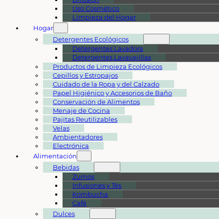
Uso Cosmético
Limpieza del Hogar
Hogar
Detergentes Ecológicos
Detergentes Lavadora
Detergentes Lavavajillas
Productos de Limpieza Ecológicos
Cepillos y Estropajos
Cuidado de la Ropa y del Calzado
Papel Higiénico y Accesorios de Baño
Conservación de Alimentos
Menaje de Cocina
Pajitas Reutilizables
Velas
Ambientadores
Electrónica
Alimentación
Bebidas
Zumos
Infusiones y Tés
Kombucha
Café
Dulces