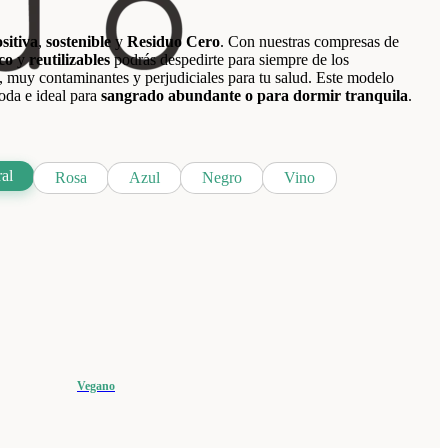
sitiva
,
sostenible
y
Residuo Cero
. Con nuestras compresas de
co
y
reutilizables
podrás despedirte para siempre de los
 muy contaminantes y perjudiciales para tu salud. Este modelo
da e ideal para
sangrado abundante o para dormir tranquila
.
al
Rosa
Azul
Negro
Vino
Vegano