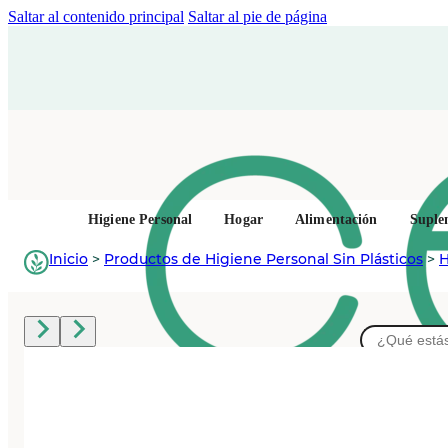
Saltar al contenido principal
Saltar al pie de página
Higiene Personal
Hogar
Alimentación
Suple
Inicio
>
Productos de Higiene Personal Sin Plásticos
>
H
Buscar