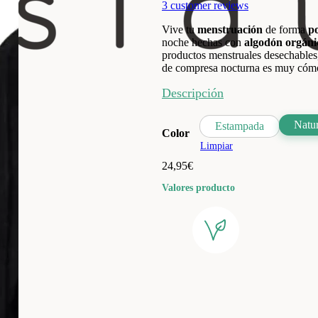
3
customer reviews
Vive tu
menstruación
de forma
po
noche hechas con
algodón orgáni
productos menstruales desechables,
de compresa nocturna es muy cómo
Descripción
Natur
Estampada
Color
Limpiar
24,95
€
Valores producto