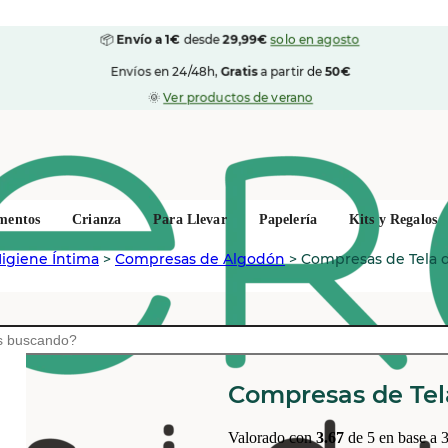
📦
Envío a 1€
desde
29,99€
solo en agosto
Envíos en 24/48h,
Gratis
a partir de
50€
🌞
Ver productos de verano
mentos
Crianza
Para Llevar
Papelería
Kits y Regalos
igiene Íntima
>
Compresas de Algodón
>
Compresas de Tela 
IMSE VIMSE
Compresas de Tel
Valorado con
3.67
de 5 en base a