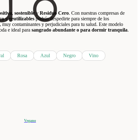
sitiva
,
sostenible
y
Residuo Cero
. Con nuestras compresas de
co
y
reutilizables
podrás despedirte para siempre de los
 muy contaminantes y perjudiciales para tu salud. Este modelo
da e ideal para
sangrado abundante o para dormir tranquila
.
al
Rosa
Azul
Negro
Vino
Vegano