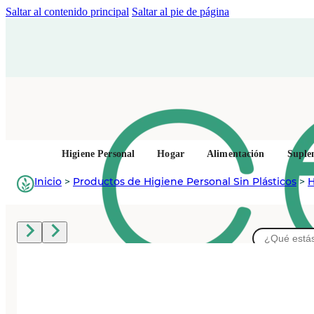
Saltar al contenido principal
Saltar al pie de página
Higiene Personal
Hogar
Alimentación
Suple
Inicio
>
Productos de Higiene Personal Sin Plásticos
>
H
Buscar