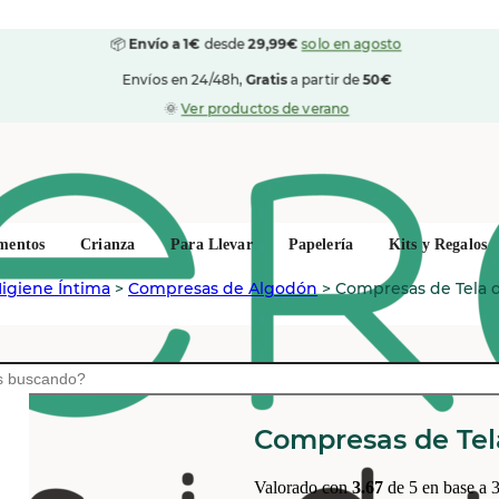
📦
Envío a 1€
desde
29,99€
solo en agosto
Envíos en 24/48h,
Gratis
a partir de
50€
🌞
Ver productos de verano
mentos
Crianza
Para Llevar
Papelería
Kits y Regalos
igiene Íntima
>
Compresas de Algodón
>
Compresas de Tela 
IMSE VIMSE
Compresas de Tel
Valorado con
3.67
de 5 en base a