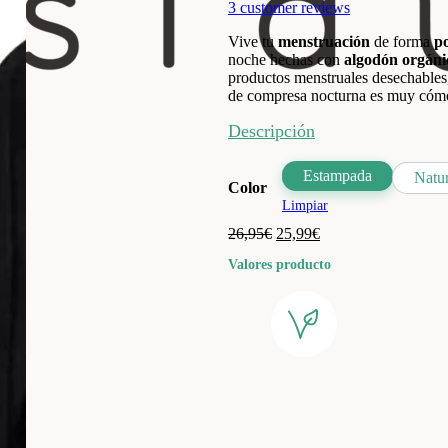
3
customer reviews
Vive tu
menstruación
de forma
po
noche hechas con
algodón orgáni
productos menstruales desechables,
de compresa nocturna es muy cómo
Descripción
Estampada
Natur
Color
Limpiar
El
El
26,95
€
25,99
€
precio
precio
Valores producto
original
actual
era:
es:
26,95€.
25,99€.