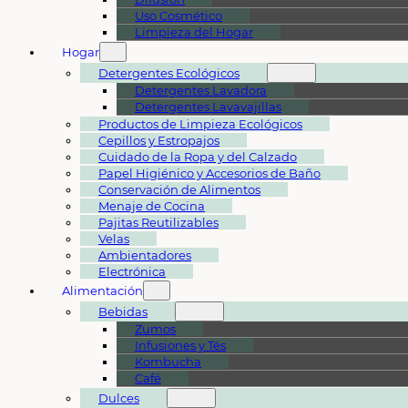
Uso Cosmético
Limpieza del Hogar
Hogar
Detergentes Ecológicos
Detergentes Lavadora
Detergentes Lavavajillas
Productos de Limpieza Ecológicos
Cepillos y Estropajos
Cuidado de la Ropa y del Calzado
Papel Higiénico y Accesorios de Baño
Conservación de Alimentos
Menaje de Cocina
Pajitas Reutilizables
Velas
Ambientadores
Electrónica
Alimentación
Bebidas
Zumos
Infusiones y Tés
Kombucha
Café
Dulces