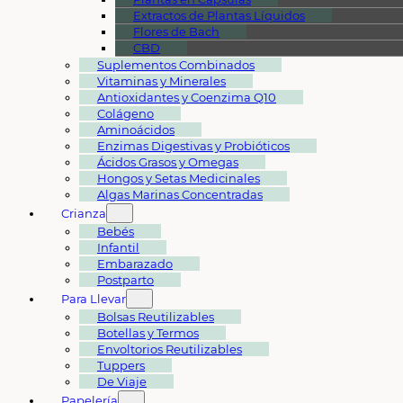
Extractos de Plantas Líquidos
Flores de Bach
CBD
Suplementos Combinados
Vitaminas y Minerales
Antioxidantes y Coenzima Q10
Colágeno
Aminoácidos
Enzimas Digestivas y Probióticos
Ácidos Grasos y Omegas
Hongos y Setas Medicinales
Algas Marinas Concentradas
Crianza
Bebés
Infantil
Embarazado
Postparto
Para Llevar
Bolsas Reutilizables
Botellas y Termos
Envoltorios Reutilizables
Tuppers
De Viaje
Papelería