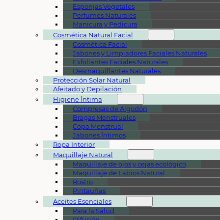
Esponjas Vegetales
Perfumes Naturales
Manicura y Pedicura
Cosmética Natural Facial
Cosmética Facial
Jabones y Limpiadores Faciales Naturales
Exfoliantes Faciales Naturales
Desmaquillantes Naturales
Protección Solar Natural
Afeitado y Depilación
Higiene Íntima
Compresas de Algodón
Bragas Menstruales
Copa Menstrual
Jabones Íntimos
Ropa Interior
Maquillaje Natural
Maquillaje de ojos y cejas ecológico
Maquillaje de Labios Natural
Rostro
Pintauñas
Aceites Esenciales
Para la Salud
Difusión