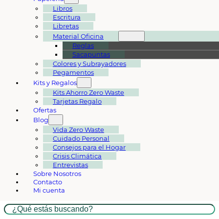
Libros
Escritura
Libretas
Material Oficina
Reglas
Sacapuntas
Colores y Subrayadores
Pegamentos
Kits y Regalos
Kits Ahorro Zero Waste
Tarjetas Regalo
Ofertas
Blog
Vida Zero Waste
Cuidado Personal
Consejos para el Hogar
Crisis Climática
Entrevistas
Sobre Nosotros
Contacto
Mi cuenta
Buscar