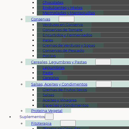
Chocolates
Endulzantes y Mieles
Mermeladas y Mantequillas
Conservas
Verduras en Conserva
Conservas de Tomate
Encurtidos y Fermentados
Patés
Cremas de Verduras y Sopas
Conservas de Pescado
Potitos
Cereales, Legumbres y Pastas
Legumbres
Pasta
Cereales
Salsas, Aceites y Condimentos
Cremas de Frutos Secos
Salsas
Aceites y Vinagres
Especias y Condimentos
Proteína Vegetal
Suplementos
Fitoterapia
Plantas en Cápsulas