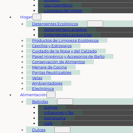
Uso Cosmético
Limpieza del Hogar
Hogar
Detergentes Ecológicos
Detergentes Lavadora
Detergentes Lavavajillas
Productos de Limpieza Ecológicos
Cepillos y Estropajos
Cuidado de la Ropa y del Calzado
Papel Higiénico y Accesorios de Baño
Conservación de Alimentos
Menaje de Cocina
Pajitas Reutilizables
Velas
Ambientadores
Electrónica
Alimentación
Bebidas
Zumos
Infusiones y Tés
Kombucha
Café
Dulces