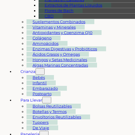
Extractos de Plantas Líquidos
Flores de Bach
CBD
Suplementos Combinados
Vitaminas y Minerales
Antioxidantes y Coenzima Q10
Colágeno
Aminoácidos
Enzimas Digestivas y Probióticos
Ácidos Grasos y Omegas
Hongos y Setas Medicinales
Algas Marinas Concentradas
Crianza
Bebés
Infantil
Embarazado
Postparto
Para Llevar
Bolsas Reutilizables
Botellas y Termos
Envoltorios Reutilizables
Tuppers
De Viaje
Papelería