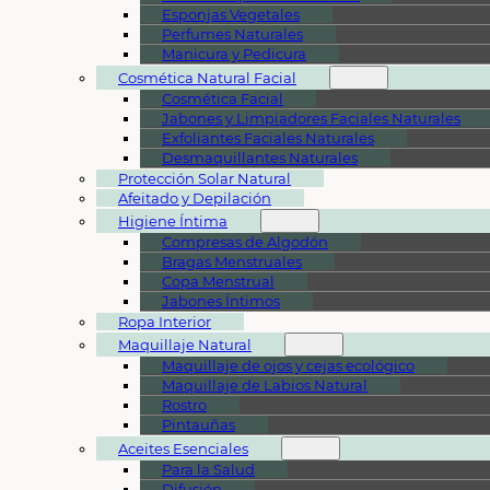
Esponjas Vegetales
Perfumes Naturales
Manicura y Pedicura
Cosmética Natural Facial
Cosmética Facial
Jabones y Limpiadores Faciales Naturales
Exfoliantes Faciales Naturales
Desmaquillantes Naturales
Protección Solar Natural
Afeitado y Depilación
Higiene Íntima
Compresas de Algodón
Bragas Menstruales
Copa Menstrual
Jabones Íntimos
Ropa Interior
Maquillaje Natural
Maquillaje de ojos y cejas ecológico
Maquillaje de Labios Natural
Rostro
Pintauñas
Aceites Esenciales
Para la Salud
Difusión