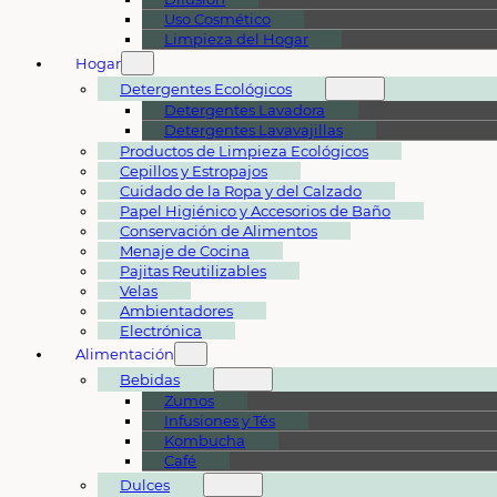
Uso Cosmético
Limpieza del Hogar
Hogar
Detergentes Ecológicos
Detergentes Lavadora
Detergentes Lavavajillas
Productos de Limpieza Ecológicos
Cepillos y Estropajos
Cuidado de la Ropa y del Calzado
Papel Higiénico y Accesorios de Baño
Conservación de Alimentos
Menaje de Cocina
Pajitas Reutilizables
Velas
Ambientadores
Electrónica
Alimentación
Bebidas
Zumos
Infusiones y Tés
Kombucha
Café
Dulces