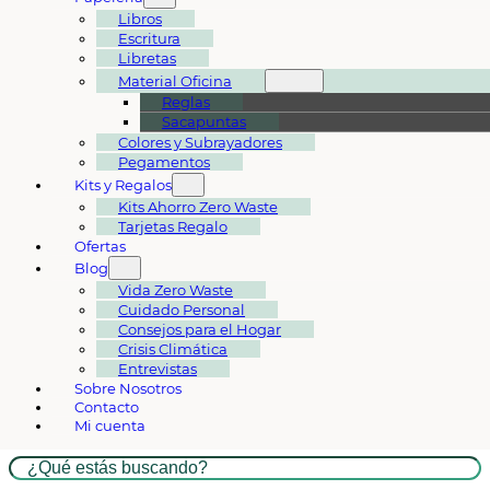
Libros
Escritura
Libretas
Material Oficina
Reglas
Sacapuntas
Colores y Subrayadores
Pegamentos
Kits y Regalos
Kits Ahorro Zero Waste
Tarjetas Regalo
Ofertas
Blog
Vida Zero Waste
Cuidado Personal
Consejos para el Hogar
Crisis Climática
Entrevistas
Sobre Nosotros
Contacto
Mi cuenta
Buscar