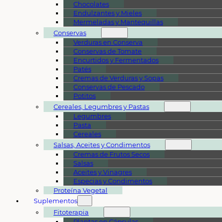
Chocolates
Endulzantes y Mieles
Mermeladas y Mantequillas
Conservas
Verduras en Conserva
Conservas de Tomate
Encurtidos y Fermentados
Patés
Cremas de Verduras y Sopas
Conservas de Pescado
Potitos
Cereales, Legumbres y Pastas
Legumbres
Pasta
Cereales
Salsas, Aceites y Condimentos
Cremas de Frutos Secos
Salsas
Aceites y Vinagres
Especias y Condimentos
Proteína Vegetal
Suplementos
Fitoterapia
Plantas en Cápsulas