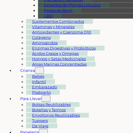
Extractos de Plantas Líquidos
Flores de Bach
CBD
Suplementos Combinados
Vitaminas y Minerales
Antioxidantes y Coenzima Q10
Colágeno
Aminoácidos
Enzimas Digestivas y Probióticos
Ácidos Grasos y Omegas
Hongos y Setas Medicinales
Algas Marinas Concentradas
Crianza
Bebés
Infantil
Embarazado
Postparto
Para Llevar
Bolsas Reutilizables
Botellas y Termos
Envoltorios Reutilizables
Tuppers
De Viaje
Papelería