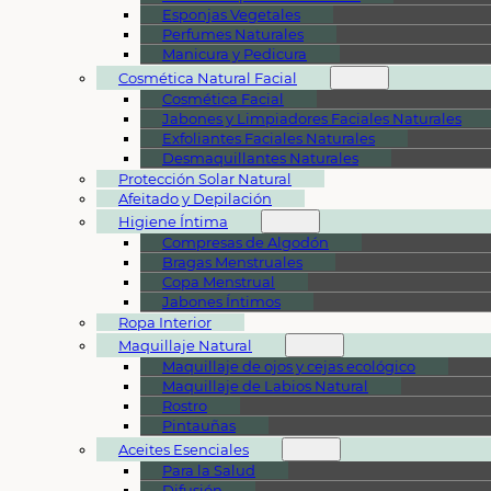
Esponjas Vegetales
Perfumes Naturales
Manicura y Pedicura
Cosmética Natural Facial
Cosmética Facial
Jabones y Limpiadores Faciales Naturales
Exfoliantes Faciales Naturales
Desmaquillantes Naturales
Protección Solar Natural
Afeitado y Depilación
Higiene Íntima
Compresas de Algodón
Bragas Menstruales
Copa Menstrual
Jabones Íntimos
Ropa Interior
Maquillaje Natural
Maquillaje de ojos y cejas ecológico
Maquillaje de Labios Natural
Rostro
Pintauñas
Aceites Esenciales
Para la Salud
Difusión