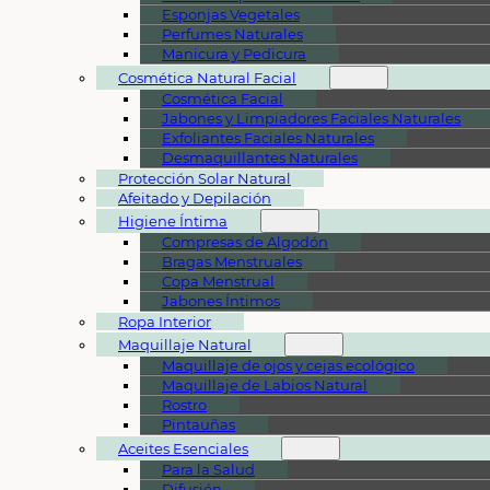
Esponjas Vegetales
Perfumes Naturales
Manicura y Pedicura
Cosmética Natural Facial
Cosmética Facial
Jabones y Limpiadores Faciales Naturales
Exfoliantes Faciales Naturales
Desmaquillantes Naturales
Protección Solar Natural
Afeitado y Depilación
Higiene Íntima
Compresas de Algodón
Bragas Menstruales
Copa Menstrual
Jabones Íntimos
Ropa Interior
Maquillaje Natural
Maquillaje de ojos y cejas ecológico
Maquillaje de Labios Natural
Rostro
Pintauñas
Aceites Esenciales
Para la Salud
Difusión