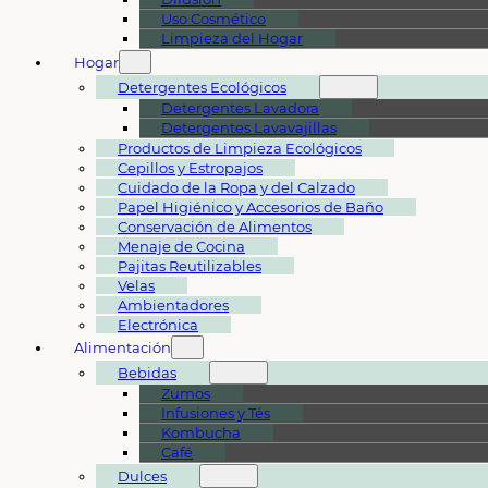
Uso Cosmético
Limpieza del Hogar
Hogar
Detergentes Ecológicos
Detergentes Lavadora
Detergentes Lavavajillas
Productos de Limpieza Ecológicos
Cepillos y Estropajos
Cuidado de la Ropa y del Calzado
Papel Higiénico y Accesorios de Baño
Conservación de Alimentos
Menaje de Cocina
Pajitas Reutilizables
Velas
Ambientadores
Electrónica
Alimentación
Bebidas
Zumos
Infusiones y Tés
Kombucha
Café
Dulces