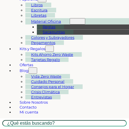
Libros
Escritura
Libretas
Material Oficina
Reglas
Sacapuntas
Colores y Subrayadores
Pegamentos
Kits y Regalos
Kits Ahorro Zero Waste
Tarjetas Regalo
Ofertas
Blog
Vida Zero Waste
Cuidado Personal
Consejos para el Hogar
Crisis Climática
Entrevistas
Sobre Nosotros
Contacto
Mi cuenta
Buscar