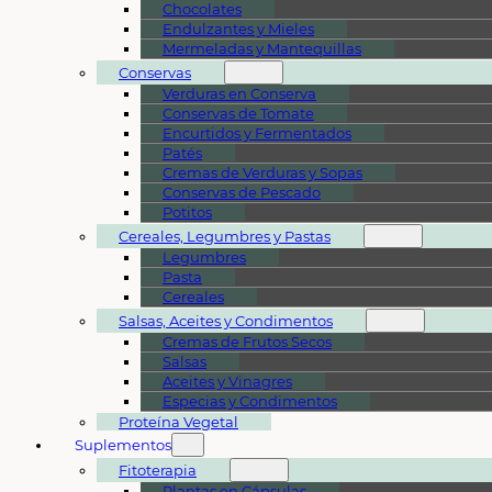
Chocolates
Endulzantes y Mieles
Mermeladas y Mantequillas
Conservas
Verduras en Conserva
Conservas de Tomate
Encurtidos y Fermentados
Patés
Cremas de Verduras y Sopas
Conservas de Pescado
Potitos
Cereales, Legumbres y Pastas
Legumbres
Pasta
Cereales
Salsas, Aceites y Condimentos
Cremas de Frutos Secos
Salsas
Aceites y Vinagres
Especias y Condimentos
Proteína Vegetal
Suplementos
Fitoterapia
Plantas en Cápsulas