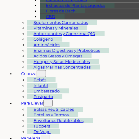
Extractos de Plantas Líquidos
Flores de Bach
CBD
Suplementos Combinados
Vitaminas y Minerales
Antioxidantes y Coenzima Q10
Colágeno
Aminoácidos
Enzimas Digestivas y Probióticos
Ácidos Grasos y Omegas
Hongos y Setas Medicinales
Algas Marinas Concentradas
Crianza
Bebés
Infantil
Embarazado
Postparto
Para Llevar
Bolsas Reutilizables
Botellas y Termos
Envoltorios Reutilizables
Tuppers
De Viaje
Papelería