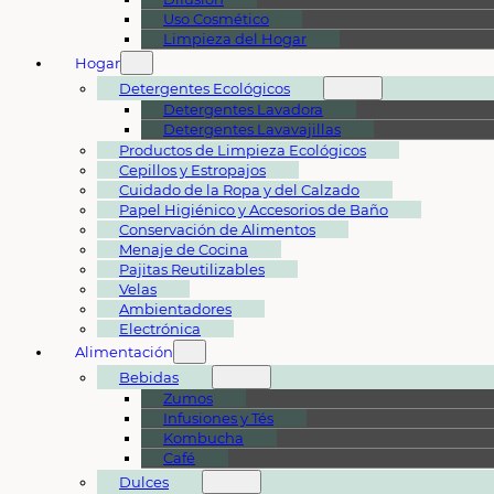
Uso Cosmético
Limpieza del Hogar
Hogar
Detergentes Ecológicos
Detergentes Lavadora
Detergentes Lavavajillas
Productos de Limpieza Ecológicos
Cepillos y Estropajos
Cuidado de la Ropa y del Calzado
Papel Higiénico y Accesorios de Baño
Conservación de Alimentos
Menaje de Cocina
Pajitas Reutilizables
Velas
Ambientadores
Electrónica
Alimentación
Bebidas
Zumos
Infusiones y Tés
Kombucha
Café
Dulces