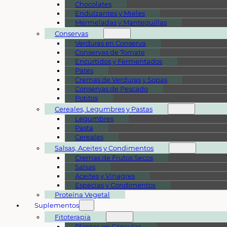
Chocolates
Endulzantes y Mieles
Mermeladas y Mantequillas
Conservas
Verduras en Conserva
Conservas de Tomate
Encurtidos y Fermentados
Patés
Cremas de Verduras y Sopas
Conservas de Pescado
Potitos
Cereales, Legumbres y Pastas
Legumbres
Pasta
Cereales
Salsas, Aceites y Condimentos
Cremas de Frutos Secos
Salsas
Aceites y Vinagres
Especias y Condimentos
Proteína Vegetal
Suplementos
Fitoterapia
Plantas en Cápsulas