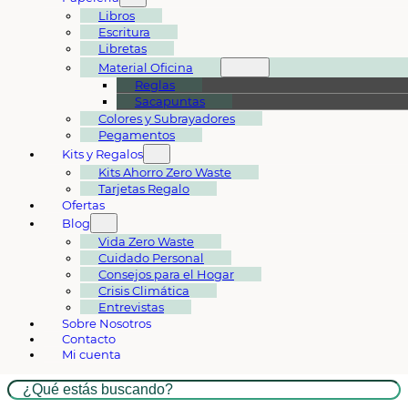
Libros
Escritura
Libretas
Material Oficina
Reglas
Sacapuntas
Colores y Subrayadores
Pegamentos
Kits y Regalos
Kits Ahorro Zero Waste
Tarjetas Regalo
Ofertas
Blog
Vida Zero Waste
Cuidado Personal
Consejos para el Hogar
Crisis Climática
Entrevistas
Sobre Nosotros
Contacto
Mi cuenta
Buscar