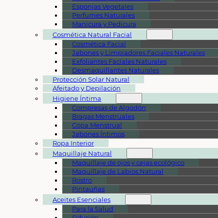
Esponjas Vegetales
Perfumes Naturales
Manicura y Pedicura
Cosmética Natural Facial
Cosmética Facial
Jabones y Limpiadores Faciales Naturales
Exfoliantes Faciales Naturales
Desmaquillantes Naturales
Protección Solar Natural
Afeitado y Depilación
Higiene Íntima
Compresas de Algodón
Bragas Menstruales
Copa Menstrual
Jabones Íntimos
Ropa Interior
Maquillaje Natural
Maquillaje de ojos y cejas ecológico
Maquillaje de Labios Natural
Rostro
Pintauñas
Aceites Esenciales
Para la Salud
Difusión