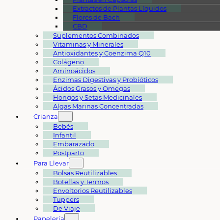
Extractos de Plantas Líquidos
Flores de Bach
CBD
Suplementos Combinados
Vitaminas y Minerales
Antioxidantes y Coenzima Q10
Colágeno
Aminoácidos
Enzimas Digestivas y Probióticos
Ácidos Grasos y Omegas
Hongos y Setas Medicinales
Algas Marinas Concentradas
Crianza
Bebés
Infantil
Embarazado
Postparto
Para Llevar
Bolsas Reutilizables
Botellas y Termos
Envoltorios Reutilizables
Tuppers
De Viaje
Papelería