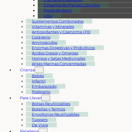
Extractos de Plantas Líquidos
Flores de Bach
CBD
Suplementos Combinados
Vitaminas y Minerales
Antioxidantes y Coenzima Q10
Colágeno
Aminoácidos
Enzimas Digestivas y Probióticos
Ácidos Grasos y Omegas
Hongos y Setas Medicinales
Algas Marinas Concentradas
Crianza
Bebés
Infantil
Embarazado
Postparto
Para Llevar
Bolsas Reutilizables
Botellas y Termos
Envoltorios Reutilizables
Tuppers
De Viaje
Papelería