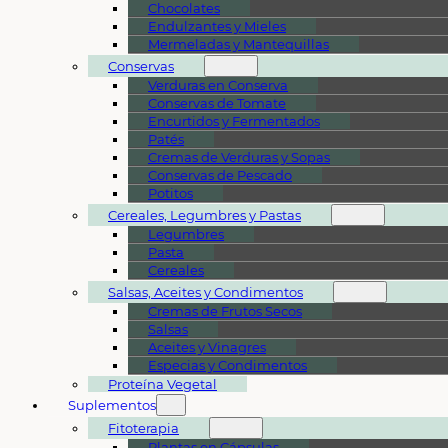
Chocolates
Endulzantes y Mieles
Mermeladas y Mantequillas
Conservas
Verduras en Conserva
Conservas de Tomate
Encurtidos y Fermentados
Patés
Cremas de Verduras y Sopas
Conservas de Pescado
Potitos
Cereales, Legumbres y Pastas
Legumbres
Pasta
Cereales
Salsas, Aceites y Condimentos
Cremas de Frutos Secos
Salsas
Aceites y Vinagres
Especias y Condimentos
Proteína Vegetal
Suplementos
Fitoterapia
Plantas en Cápsulas