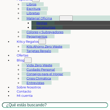
Libros
Escritura
Libretas
Material Oficina
Reglas
Sacapuntas
Colores y Subrayadores
Pegamentos
Kits y Regalos
Kits Ahorro Zero Waste
Tarjetas Regalo
Ofertas
Blog
Vida Zero Waste
Cuidado Personal
Consejos para el Hogar
Crisis Climática
Entrevistas
Sobre Nosotros
Contacto
Mi cuenta
Buscar