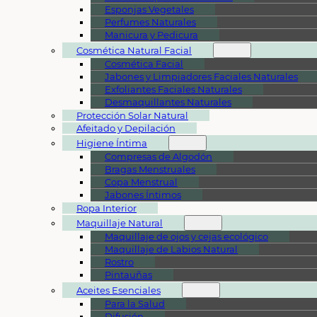
Esponjas Vegetales
Perfumes Naturales
Manicura y Pedicura
Cosmética Natural Facial
Cosmética Facial
Jabones y Limpiadores Faciales Naturales
Exfoliantes Faciales Naturales
Desmaquillantes Naturales
Protección Solar Natural
Afeitado y Depilación
Higiene Íntima
Compresas de Algodón
Bragas Menstruales
Copa Menstrual
Jabones Íntimos
Ropa Interior
Maquillaje Natural
Maquillaje de ojos y cejas ecológico
Maquillaje de Labios Natural
Rostro
Pintauñas
Aceites Esenciales
Para la Salud
Difusión