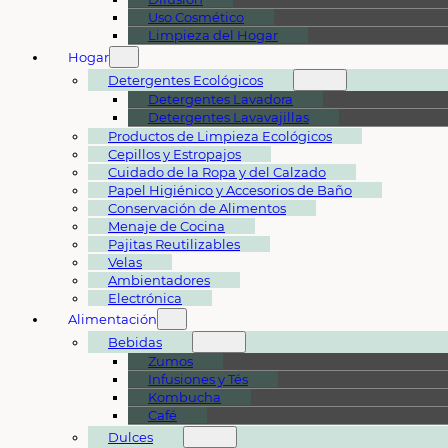
Uso Cosmético
Limpieza del Hogar
Hogar
Detergentes Ecológicos
Detergentes Lavadora
Detergentes Lavavajillas
Productos de Limpieza Ecológicos
Cepillos y Estropajos
Cuidado de la Ropa y del Calzado
Papel Higiénico y Accesorios de Baño
Conservación de Alimentos
Menaje de Cocina
Pajitas Reutilizables
Velas
Ambientadores
Electrónica
Alimentación
Bebidas
Zumos
Infusiones y Tés
Kombucha
Café
Dulces