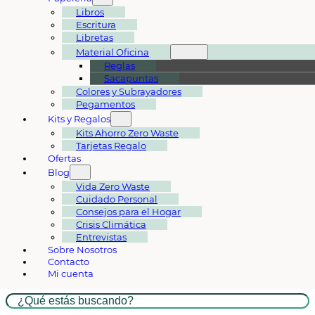
Libros
Escritura
Libretas
Material Oficina
Reglas
Sacapuntas
Colores y Subrayadores
Pegamentos
Kits y Regalos
Kits Ahorro Zero Waste
Tarjetas Regalo
Ofertas
Blog
Vida Zero Waste
Cuidado Personal
Consejos para el Hogar
Crisis Climática
Entrevistas
Sobre Nosotros
Contacto
Mi cuenta
Buscar