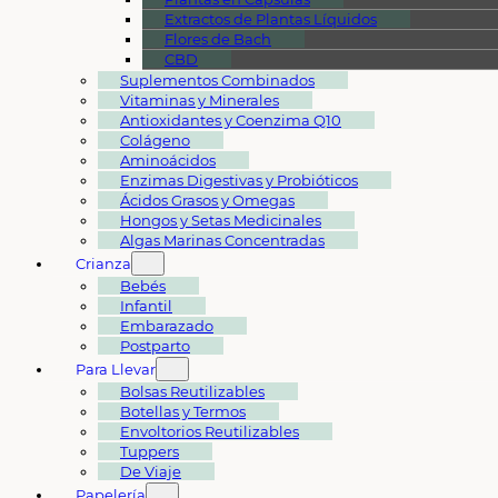
Extractos de Plantas Líquidos
Flores de Bach
CBD
Suplementos Combinados
Vitaminas y Minerales
Antioxidantes y Coenzima Q10
Colágeno
Aminoácidos
Enzimas Digestivas y Probióticos
Ácidos Grasos y Omegas
Hongos y Setas Medicinales
Algas Marinas Concentradas
Crianza
Bebés
Infantil
Embarazado
Postparto
Para Llevar
Bolsas Reutilizables
Botellas y Termos
Envoltorios Reutilizables
Tuppers
De Viaje
Papelería