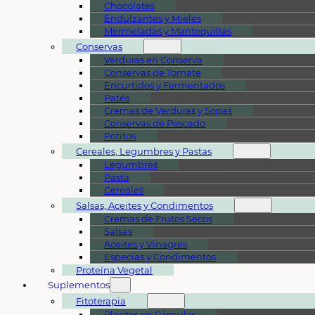
Chocolates
Endulzantes y Mieles
Mermeladas y Mantequillas
Conservas
Verduras en Conserva
Conservas de Tomate
Encurtidos y Fermentados
Patés
Cremas de Verduras y Sopas
Conservas de Pescado
Potitos
Cereales, Legumbres y Pastas
Legumbres
Pasta
Cereales
Salsas, Aceites y Condimentos
Cremas de Frutos Secos
Salsas
Aceites y Vinagres
Especias y Condimentos
Proteína Vegetal
Suplementos
Fitoterapia
Plantas en Cápsulas