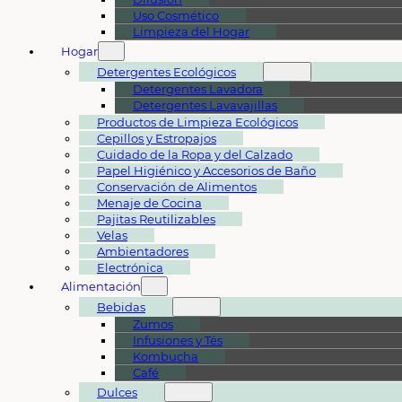
Uso Cosmético
Limpieza del Hogar
Hogar
Detergentes Ecológicos
Detergentes Lavadora
Detergentes Lavavajillas
Productos de Limpieza Ecológicos
Cepillos y Estropajos
Cuidado de la Ropa y del Calzado
Papel Higiénico y Accesorios de Baño
Conservación de Alimentos
Menaje de Cocina
Pajitas Reutilizables
Velas
Ambientadores
Electrónica
Alimentación
Bebidas
Zumos
Infusiones y Tés
Kombucha
Café
Dulces