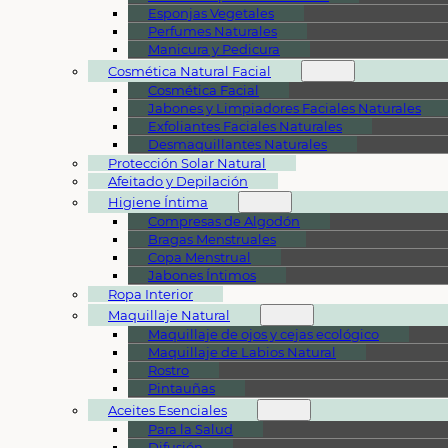
Esponjas Vegetales
Perfumes Naturales
Manicura y Pedicura
Cosmética Natural Facial
Cosmética Facial
Jabones y Limpiadores Faciales Naturales
Exfoliantes Faciales Naturales
Desmaquillantes Naturales
Protección Solar Natural
Afeitado y Depilación
Higiene Íntima
Compresas de Algodón
Bragas Menstruales
Copa Menstrual
Jabones Íntimos
Ropa Interior
Maquillaje Natural
Maquillaje de ojos y cejas ecológico
Maquillaje de Labios Natural
Rostro
Pintauñas
Aceites Esenciales
Para la Salud
Difusión