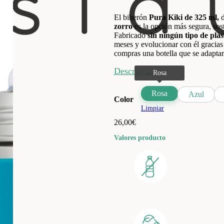
El biberón
Pura Kiki de 325 ml,
zorro
es la opción más segura, sost
Fabricado
sin ningún tipo de plás
meses y evolucionar con él gracias
compras una botella que se adaptará
Descripción
Rosa
Azul
Color
Limpiar
26,00
€
Valores producto