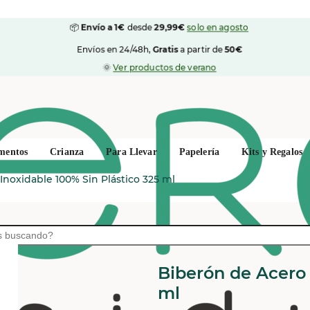
📦
Envío a 1€
desde
29,99€
solo en agosto
Envíos en 24/48h,
Gratis
a partir de
50€
🌞
Ver productos de verano
mentos
Crianza
Para Llevar
Papelería
Kits y Regalos
Inoxidable 100% Sin Plástico 325 ml
PURA NORDIC
Biberón de Acero 
ml