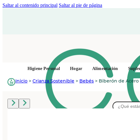
Saltar al contenido principal
Saltar al pie de página
Higiene Personal
Hogar
Alimentación
Suple
Inicio
>
Crianza Sostenible
>
Bebés
>
Biberón de Acero 
Buscar