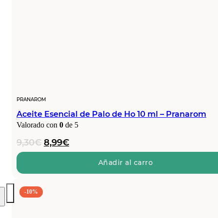
PRANAROM
Aceite Esencial de Palo de Ho 10 ml – Pranarom
Valorado con
0
de 5
El
El
9,30
€
8,99
€
precio
precio
original
actual
Añadir al carro
era:
es:
9,30€.
8,99€.
-10%