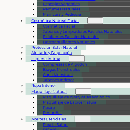
Esponjas Vegetales
Perfumes Naturales
Manicura y Pedicura
Cosmética Natural Facial
Cosmética Facial
Jabones y Limpiadores Faciales Naturales
Exfoliantes Faciales Naturales
Desmaquillantes Naturales
Protección Solar Natural
Afeitado y Depilación
Higiene Íntima
Compresas de Algodón
Bragas Menstruales
Copa Menstrual
Jabones Íntimos
Ropa Interior
Maquillaje Natural
Maquillaje de ojos y cejas ecológico
Maquillaje de Labios Natural
Rostro
Pintauñas
Aceites Esenciales
Para la Salud
Difusión