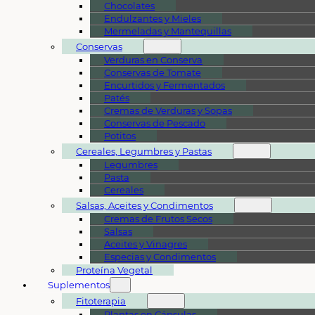
Chocolates
Endulzantes y Mieles
Mermeladas y Mantequillas
Conservas
Verduras en Conserva
Conservas de Tomate
Encurtidos y Fermentados
Patés
Cremas de Verduras y Sopas
Conservas de Pescado
Potitos
Cereales, Legumbres y Pastas
Legumbres
Pasta
Cereales
Salsas, Aceites y Condimentos
Cremas de Frutos Secos
Salsas
Aceites y Vinagres
Especias y Condimentos
Proteína Vegetal
Suplementos
Fitoterapia
Plantas en Cápsulas