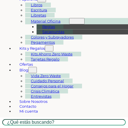
Libros
Escritura
Libretas
Material Oficina
Reglas
Sacapuntas
Colores y Subrayadores
Pegamentos
Kits y Regalos
Kits Ahorro Zero Waste
Tarjetas Regalo
Ofertas
Blog
Vida Zero Waste
Cuidado Personal
Consejos para el Hogar
Crisis Climática
Entrevistas
Sobre Nosotros
Contacto
Mi cuenta
Buscar