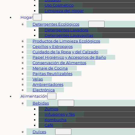
Uso Cosmético
Limpieza del Hogar
Hogar
Detergentes Ecológicos
Detergentes Lavadora
Detergentes Lavavajillas
Productos de Limpieza Ecológicos
Cepillos y Estropajos
Cuidado de la Ropa y del Calzado
Papel Higiénico y Accesorios de Baño
Conservación de Alimentos
Menaje de Cocina
Pajitas Reutilizables
Velas
Ambientadores
Electrónica
Alimentación
Bebidas
Zumos
Infusiones y Tés
Kombucha
Café
Dulces