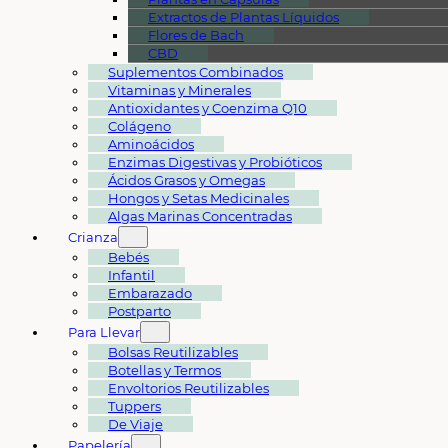
Extractos de Plantas Líquidos
Flores de Bach
CBD
Suplementos Combinados
Vitaminas y Minerales
Antioxidantes y Coenzima Q10
Colágeno
Aminoácidos
Enzimas Digestivas y Probióticos
Ácidos Grasos y Omegas
Hongos y Setas Medicinales
Algas Marinas Concentradas
Crianza
Bebés
Infantil
Embarazado
Postparto
Para Llevar
Bolsas Reutilizables
Botellas y Termos
Envoltorios Reutilizables
Tuppers
De Viaje
Papelería