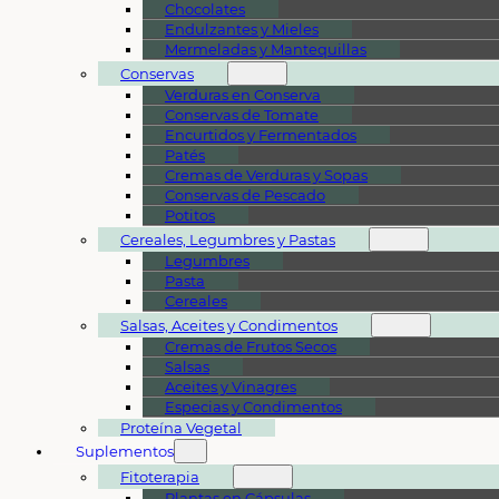
Chocolates
Endulzantes y Mieles
Mermeladas y Mantequillas
Conservas
Verduras en Conserva
Conservas de Tomate
Encurtidos y Fermentados
Patés
Cremas de Verduras y Sopas
Conservas de Pescado
Potitos
Cereales, Legumbres y Pastas
Legumbres
Pasta
Cereales
Salsas, Aceites y Condimentos
Cremas de Frutos Secos
Salsas
Aceites y Vinagres
Especias y Condimentos
Proteína Vegetal
Suplementos
Fitoterapia
Plantas en Cápsulas