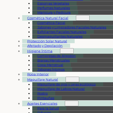
Esponjas Vegetales
Perfumes Naturales
Manicura y Pedicura
Cosmética Natural Facial
Cosmética Facial
Jabones y Limpiadores Faciales Naturales
Exfoliantes Faciales Naturales
Desmaquillantes Naturales
Protección Solar Natural
Afeitado y Depilación
Higiene Íntima
Compresas de Algodón
Bragas Menstruales
Copa Menstrual
Jabones Íntimos
Ropa Interior
Maquillaje Natural
Maquillaje de ojos y cejas ecológico
Maquillaje de Labios Natural
Rostro
Pintauñas
Aceites Esenciales
Para la Salud
Difusión