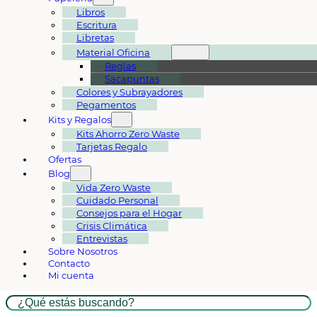
Libros
Escritura
Libretas
Material Oficina
Reglas
Sacapuntas
Colores y Subrayadores
Pegamentos
Kits y Regalos
Kits Ahorro Zero Waste
Tarjetas Regalo
Ofertas
Blog
Vida Zero Waste
Cuidado Personal
Consejos para el Hogar
Crisis Climática
Entrevistas
Sobre Nosotros
Contacto
Mi cuenta
Buscar