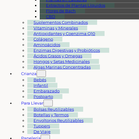
Extractos de Plantas Líquidos
Flores de Bach
CBD
Suplementos Combinados
Vitaminas y Minerales
Antioxidantes y Coenzima Q10
Colágeno
Aminoácidos
Enzimas Digestivas y Probióticos
Ácidos Grasos y Omegas
Hongos y Setas Medicinales
Algas Marinas Concentradas
Crianza
Bebés
Infantil
Embarazado
Postparto
Para Llevar
Bolsas Reutilizables
Botellas y Termos
Envoltorios Reutilizables
Tuppers
De Viaje
Papelería