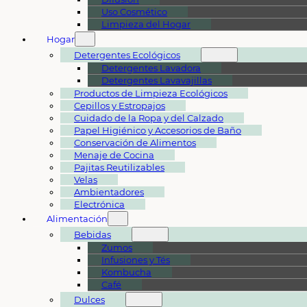
Uso Cosmético
Limpieza del Hogar
Hogar
Detergentes Ecológicos
Detergentes Lavadora
Detergentes Lavavajillas
Productos de Limpieza Ecológicos
Cepillos y Estropajos
Cuidado de la Ropa y del Calzado
Papel Higiénico y Accesorios de Baño
Conservación de Alimentos
Menaje de Cocina
Pajitas Reutilizables
Velas
Ambientadores
Electrónica
Alimentación
Bebidas
Zumos
Infusiones y Tés
Kombucha
Café
Dulces