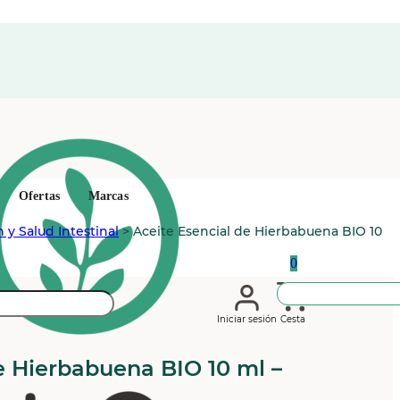
Ofertas
Marcas
 y Salud Intestinal
>
Aceite Esencial de Hierbabuena BIO 10
0
Iniciar sesión
Cesta
e Hierbabuena BIO 10 ml –