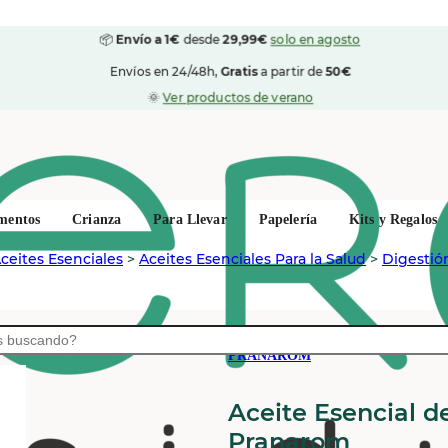
📦
Envío a 1€
desde
29,99€
solo en agosto
Envíos en 24/48h,
Gratis
a partir de
50€
🌞
Ver productos de verano
mentos
Crianza
Para Llevar
Papelería
Kits y Regalos
ceites Esenciales
>
Aceites Esenciales Para la Salud
>
Digestión
PRANAROM
Aceite Esencial d
Pranarom