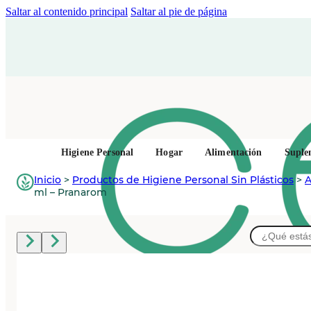
Saltar al contenido principal
Saltar al pie de página
Higiene Personal
Hogar
Alimentación
Suple
Inicio
>
Productos de Higiene Personal Sin Plásticos
>
A
ml – Pranarom
Buscar