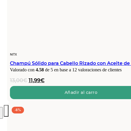
NITX
Champú Sólido para Cabello Rizado con Aceite d
Valorado con
4.58
de 5 en base a
12
valoraciones de clientes
El
El
13,00
€
11,99
€
precio
precio
original
actual
Añadir al carro
era:
es:
13,00€.
11,99€.
-6%