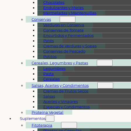
Chocolates
Endulzantes y Mieles
Mermeladas y Mantequillas
Conservas
Verduras en Conserva
Conservas de Tomate
Encurtidos y Fermentados
Patés
Cremas de Verduras y Sopas
Conservas de Pescado
Potitos
Cereales, Legumbres y Pastas
Legumbres
Pasta
Cereales
Salsas, Aceites y Condimentos
Cremas de Frutos Secos
Salsas
Aceites y Vinagres
Especias y Condimentos
Proteína Vegetal
Suplementos
Fitoterapia
Plantas en Cápsulas