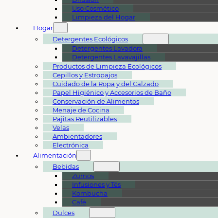
Uso Cosmético
Limpieza del Hogar
Hogar
Detergentes Ecológicos
Detergentes Lavadora
Detergentes Lavavajillas
Productos de Limpieza Ecológicos
Cepillos y Estropajos
Cuidado de la Ropa y del Calzado
Papel Higiénico y Accesorios de Baño
Conservación de Alimentos
Menaje de Cocina
Pajitas Reutilizables
Velas
Ambientadores
Electrónica
Alimentación
Bebidas
Zumos
Infusiones y Tés
Kombucha
Café
Dulces