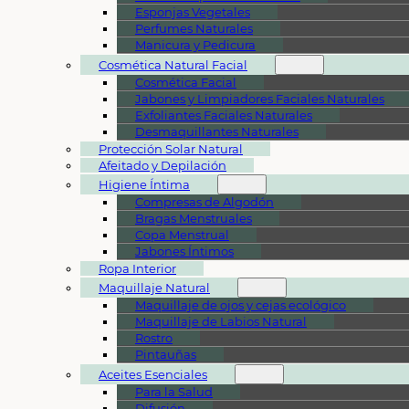
Esponjas Vegetales
Perfumes Naturales
Manicura y Pedicura
Cosmética Natural Facial
Cosmética Facial
Jabones y Limpiadores Faciales Naturales
Exfoliantes Faciales Naturales
Desmaquillantes Naturales
Protección Solar Natural
Afeitado y Depilación
Higiene Íntima
Compresas de Algodón
Bragas Menstruales
Copa Menstrual
Jabones Íntimos
Ropa Interior
Maquillaje Natural
Maquillaje de ojos y cejas ecológico
Maquillaje de Labios Natural
Rostro
Pintauñas
Aceites Esenciales
Para la Salud
Difusión