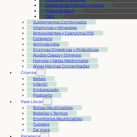
Extractos de Plantas Líquidos
Flores de Bach
CBD
Suplementos Combinados
Vitaminas y Minerales
Antioxidantes y Coenzima Q10
Colágeno
Aminoácidos
Enzimas Digestivas y Probióticos
Ácidos Grasos y Omegas
Hongos y Setas Medicinales
Algas Marinas Concentradas
Crianza
Bebés
Infantil
Embarazado
Postparto
Para Llevar
Bolsas Reutilizables
Botellas y Termos
Envoltorios Reutilizables
Tuppers
De Viaje
Papelería