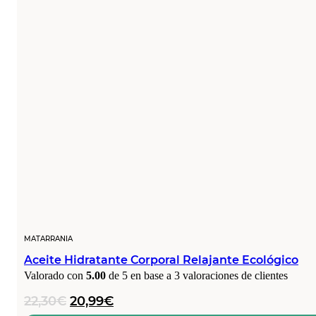
MATARRANIA
Aceite Hidratante Corporal Relajante Ecológico
Valorado con
5.00
de 5 en base a
3
valoraciones de clientes
El
El
22,30
€
20,99
€
precio
precio