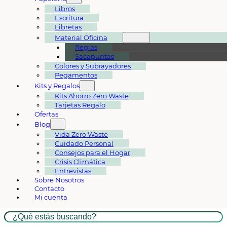
Libros
Escritura
Libretas
Material Oficina
Reglas
Sacapuntas
Colores y Subrayadores
Pegamentos
Kits y Regalos
Kits Ahorro Zero Waste
Tarjetas Regalo
Ofertas
Blog
Vida Zero Waste
Cuidado Personal
Consejos para el Hogar
Crisis Climática
Entrevistas
Sobre Nosotros
Contacto
Mi cuenta
Buscar