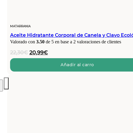
MATARRANIA
Aceite Hidratante Corporal de Canela y Clavo Ecol
Valorado con
3.50
de 5 en base a
2
valoraciones de clientes
El
El
22,30
€
20,99
€
precio
precio
original
actual
Añadir al carro
era:
es:
22,30€.
20,99€.