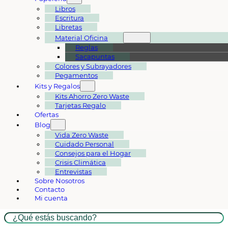
Libros
Escritura
Libretas
Material Oficina
Reglas
Sacapuntas
Colores y Subrayadores
Pegamentos
Kits y Regalos
Kits Ahorro Zero Waste
Tarjetas Regalo
Ofertas
Blog
Vida Zero Waste
Cuidado Personal
Consejos para el Hogar
Crisis Climática
Entrevistas
Sobre Nosotros
Contacto
Mi cuenta
Buscar