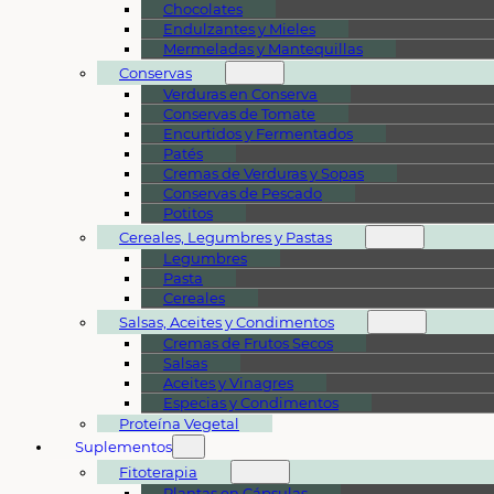
Chocolates
Endulzantes y Mieles
Mermeladas y Mantequillas
Conservas
Verduras en Conserva
Conservas de Tomate
Encurtidos y Fermentados
Patés
Cremas de Verduras y Sopas
Conservas de Pescado
Potitos
Cereales, Legumbres y Pastas
Legumbres
Pasta
Cereales
Salsas, Aceites y Condimentos
Cremas de Frutos Secos
Salsas
Aceites y Vinagres
Especias y Condimentos
Proteína Vegetal
Suplementos
Fitoterapia
Plantas en Cápsulas