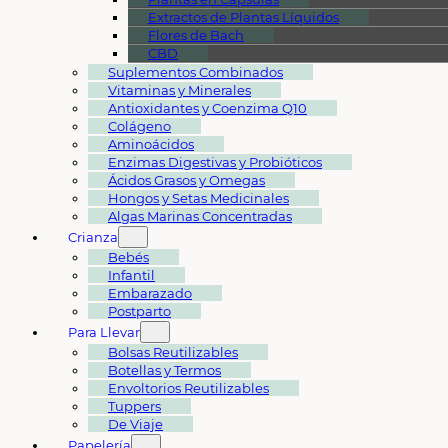
Extractos de Plantas Líquidos
Flores de Bach
CBD
Suplementos Combinados
Vitaminas y Minerales
Antioxidantes y Coenzima Q10
Colágeno
Aminoácidos
Enzimas Digestivas y Probióticos
Ácidos Grasos y Omegas
Hongos y Setas Medicinales
Algas Marinas Concentradas
Crianza
Bebés
Infantil
Embarazado
Postparto
Para Llevar
Bolsas Reutilizables
Botellas y Termos
Envoltorios Reutilizables
Tuppers
De Viaje
Papelería