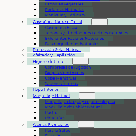
Esponjas Vegetales
Perfumes Naturales
Manicura y Pedicura
Cosmética Natural Facial
Cosmética Facial
Jabones y Limpiadores Faciales Naturales
Exfoliantes Faciales Naturales
Desmaquillantes Naturales
Protección Solar Natural
Afeitado y Depilación
Higiene Íntima
Compresas de Algodón
Bragas Menstruales
Copa Menstrual
Jabones Íntimos
Ropa Interior
Maquillaje Natural
Maquillaje de ojos y cejas ecológico
Maquillaje de Labios Natural
Rostro
Pintauñas
Aceites Esenciales
Para la Salud
Difusión