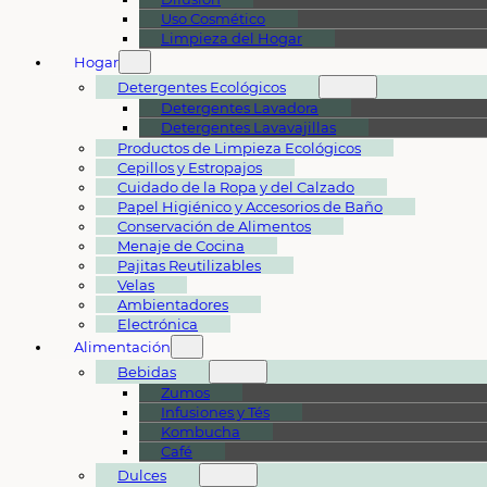
Uso Cosmético
Limpieza del Hogar
Hogar
Detergentes Ecológicos
Detergentes Lavadora
Detergentes Lavavajillas
Productos de Limpieza Ecológicos
Cepillos y Estropajos
Cuidado de la Ropa y del Calzado
Papel Higiénico y Accesorios de Baño
Conservación de Alimentos
Menaje de Cocina
Pajitas Reutilizables
Velas
Ambientadores
Electrónica
Alimentación
Bebidas
Zumos
Infusiones y Tés
Kombucha
Café
Dulces