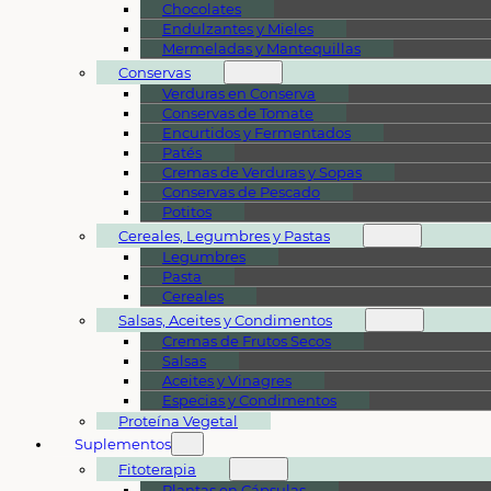
Chocolates
Endulzantes y Mieles
Mermeladas y Mantequillas
Conservas
Verduras en Conserva
Conservas de Tomate
Encurtidos y Fermentados
Patés
Cremas de Verduras y Sopas
Conservas de Pescado
Potitos
Cereales, Legumbres y Pastas
Legumbres
Pasta
Cereales
Salsas, Aceites y Condimentos
Cremas de Frutos Secos
Salsas
Aceites y Vinagres
Especias y Condimentos
Proteína Vegetal
Suplementos
Fitoterapia
Plantas en Cápsulas