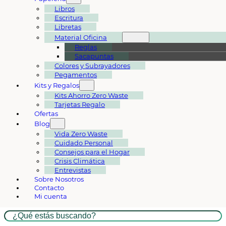
Libros
Escritura
Libretas
Material Oficina
Reglas
Sacapuntas
Colores y Subrayadores
Pegamentos
Kits y Regalos
Kits Ahorro Zero Waste
Tarjetas Regalo
Ofertas
Blog
Vida Zero Waste
Cuidado Personal
Consejos para el Hogar
Crisis Climática
Entrevistas
Sobre Nosotros
Contacto
Mi cuenta
Buscar