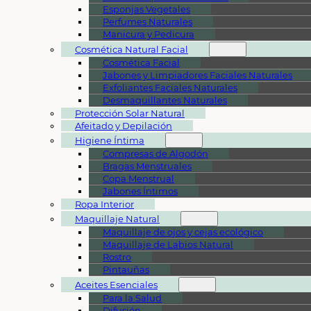
Esponjas Vegetales
Perfumes Naturales
Manicura y Pedicura
Cosmética Natural Facial
Cosmética Facial
Jabones y Limpiadores Faciales Naturales
Exfoliantes Faciales Naturales
Desmaquillantes Naturales
Protección Solar Natural
Afeitado y Depilación
Higiene Íntima
Compresas de Algodón
Bragas Menstruales
Copa Menstrual
Jabones Íntimos
Ropa Interior
Maquillaje Natural
Maquillaje de ojos y cejas ecológico
Maquillaje de Labios Natural
Rostro
Pintauñas
Aceites Esenciales
Para la Salud
Difusión