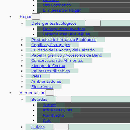
Uso Cosmético
Limpieza del Hogar
Hogar
Detergentes Ecológicos
Detergentes Lavadora
Detergentes Lavavajillas
Productos de Limpieza Ecológicos
Cepillos y Estropajos
Cuidado de la Ropa y del Calzado
Papel Higiénico y Accesorios de Baño
Conservación de Alimentos
Menaje de Cocina
Pajitas Reutilizables
Velas
Ambientadores
Electrónica
Alimentación
Bebidas
Zumos
Infusiones y Tés
Kombucha
Café
Dulces