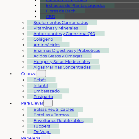
Extractos de Plantas Líquidos
Flores de Bach
CBD
Suplementos Combinados
Vitaminas y Minerales
Antioxidantes y Coenzima Q10
Colágeno
Aminoácidos
Enzimas Digestivas y Probióticos
Ácidos Grasos y Omegas
Hongos y Setas Medicinales
Algas Marinas Concentradas
Crianza
Bebés
Infantil
Embarazado
Postparto
Para Llevar
Bolsas Reutilizables
Botellas y Termos
Envoltorios Reutilizables
Tuppers
De Viaje
Papelería