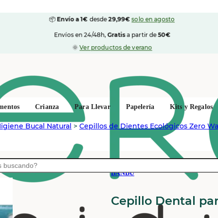
📦
Envío a 1€
desde
29,99€
solo en agosto
Envíos en 24/48h,
Gratis
a partir de
50€
🌞
Ver productos de verano
mentos
Crianza
Para Llevar
Papelería
Kits y Regalos
igiene Bucal Natural
>
Cepillos de Dientes Ecológicos Zero W
BANBU
Cepillo Dental pa