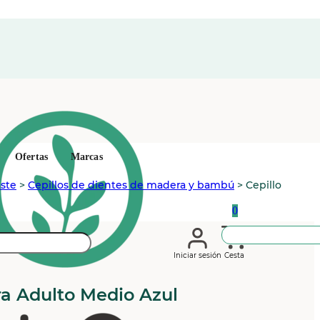
Ofertas
Marcas
aste
>
Cepillos de dientes de madera y bambú
>
Cepillo
0
Iniciar sesión
Cesta
ra Adulto Medio Azul