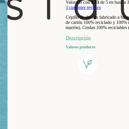
Valorado con
3.33
de 5 en base a
3
customer reviews
Cepillo de dientes fabricado a ba
de cartón 100% reciclado y 100% 
marrón). Cerdas 100% reciclables 
Descripción
Valores producto