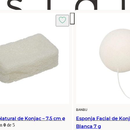
BANBU
atural de Konjac – 7,5 cm ø
Esponja Facial de Konj
on
0
de 5
Blanca 7 g