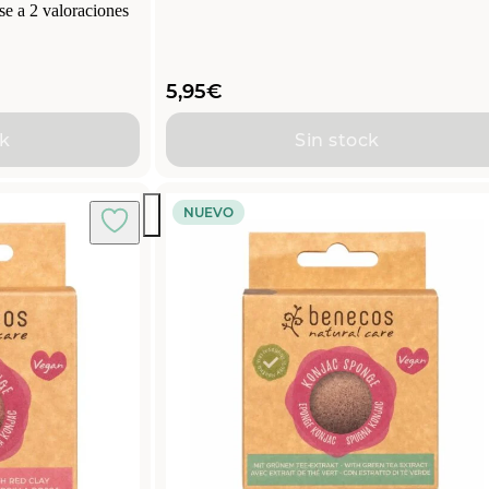
se a
2
valoraciones
5,95
€
ck
Sin stock
NUEVO