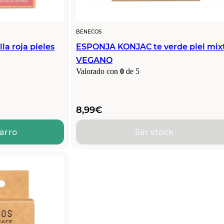
BENECOS
a roja pieles
ESPONJA KONJAC te verde piel mix
VEGANO
Valorado con
0
de 5
8,99
€
carro
Sin stock