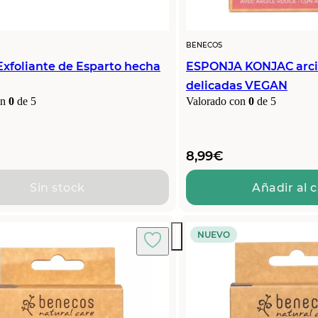
BENECOS
Exfoliante de Esparto hecha
ESPONJA KONJAC arcill
delicadas VEGAN
on
0
de 5
Valorado con
0
de 5
8,99
€
Sin stock
Añadir al 
NUEVO