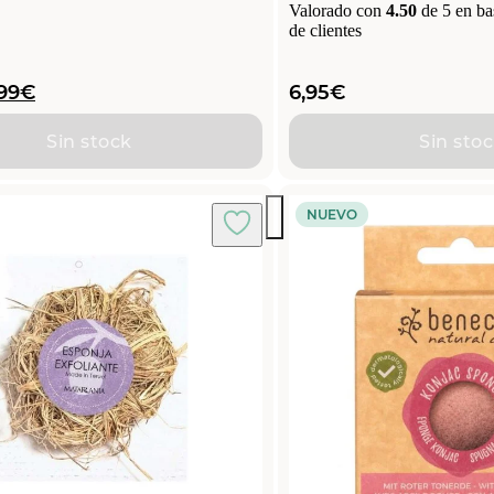
Valorado con
4.50
de 5 en ba
de clientes
El
99
€
6,95
€
recio
precio
iginal
actual
Sin stock
Sin sto
a:
es:
50€.
7,99€.
NUEVO