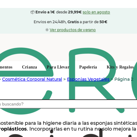
📦
Envío a 1€
desde
29,99€
solo en agosto
Envíos en 24/48h,
Gratis
a partir de
50€
🌞
Ver productos de verano
mentos
Crianza
Para Llevar
Papelería
Kits y Regalos
>
Cosmética Corporal Natural
>
Esponjas Vegetales
>
Página 2
 sostenible para la higiene diaria a las esponjas sintét
roplásticos
. Incorporarlas en tu rutina no solo mejora l