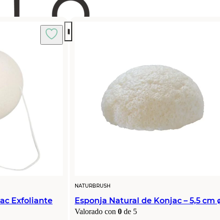
NATURBRUSH
ac Exfoliante
Esponja Natural de Konjac – 5,5 cm 
Valorado con
0
de 5