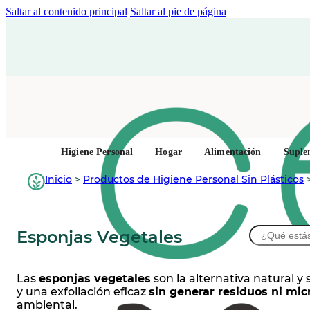
Saltar al contenido principal
Saltar al pie de página
Higiene Personal
Hogar
Alimentación
Suple
Inicio
>
Productos de Higiene Personal Sin Plásticos
Buscar
Esponjas Vegetales
Las
esponjas vegetales
son la alternativa natural y
y una exfoliación eficaz
sin generar residuos ni mic
ambiental.