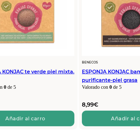
BENECOS
KONJAC te verde piel mixta.
ESPONJA KONJAC bam
purificante-piel grasa
on
0
de 5
Valorado con
0
de 5
8,99
€
Añadir al carro
Añadir al 