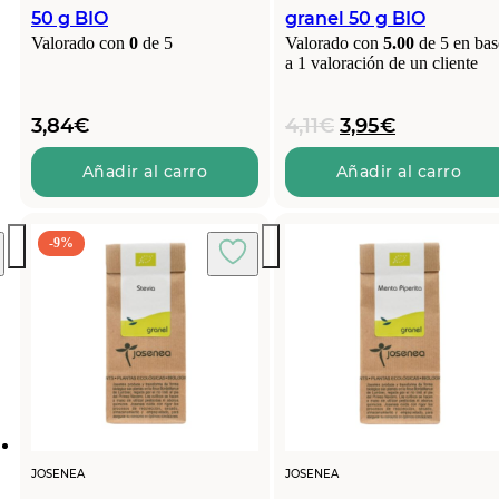
50 g BIO
granel 50 g BIO
Valorado con
0
de 5
Valorado con
5.00
de 5 en bas
a
1
valoración de un cliente
El
El
3,84
€
4,11
€
3,95
€
precio
precio
original
actual
Añadir al carro
Añadir al carro
era:
es:
4,11€.
3,95€.
-9%
JOSENEA
JOSENEA