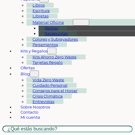
Libros
Escritura
Libretas
Material Oficina
Reglas
Sacapuntas
Colores y Subrayadores
Pegamentos
Kits y Regalos
Kits Ahorro Zero Waste
Tarjetas Regalo
Ofertas
Blog
Vida Zero Waste
Cuidado Personal
Consejos para el Hogar
Crisis Climática
Entrevistas
Sobre Nosotros
Contacto
Mi cuenta
Buscar