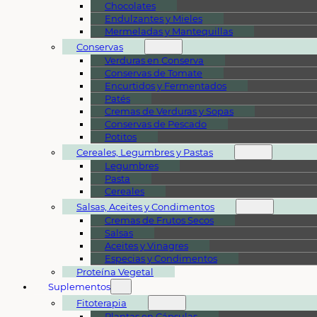
Chocolates
Endulzantes y Mieles
Mermeladas y Mantequillas
Conservas
Verduras en Conserva
Conservas de Tomate
Encurtidos y Fermentados
Patés
Cremas de Verduras y Sopas
Conservas de Pescado
Potitos
Cereales, Legumbres y Pastas
Legumbres
Pasta
Cereales
Salsas, Aceites y Condimentos
Cremas de Frutos Secos
Salsas
Aceites y Vinagres
Especias y Condimentos
Proteína Vegetal
Suplementos
Fitoterapia
Plantas en Cápsulas