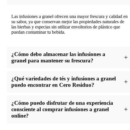
Las infusiones a granel ofrecen una mayor frescura y calidad en
su sabor, ya que conservan mejor las propiedades naturales de
las hierbas y especias sin utilizar envoltorios de plástico que
puedan contaminar tu bebida.
¿Cómo debo almacenar las infusiones a
granel para mantener su frescura?
Para conservar la frescura de tus infusiones a granel, es
¿Qué variedades de tés y infusiones a granel
recomendable almacenarlas en recipientes herméticos, en un
puedo encontrar en Cero Residuo?
lugar fresco y oscuro, alejado de la luz y la humedad.
En Cero Residuo, disponemos de una amplia gama de tés y
¿Cómo puedo disfrutar de una experiencia
infusiones a granel, que van desde los clásicos como el té verde
consciente al comprar infusiones a granel
o negro hasta mezclas aromáticas y relajantes con ingredientes
online?
naturales y sostenibles.