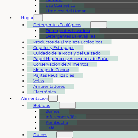
Uso Cosmético
Limpieza del Hogar
Hogar
Detergentes Ecológicos
Detergentes Lavadora
Detergentes Lavavajillas
Productos de Limpieza Ecológicos
Cepillos y Estropajos
Cuidado de la Ropa y del Calzado
Papel Higiénico y Accesorios de Baño
Conservación de Alimentos
Menaje de Cocina
Pajitas Reutilizables
Velas
Ambientadores
Electrónica
Alimentación
Bebidas
Zumos
Infusiones y Tés
Kombucha
Café
Dulces