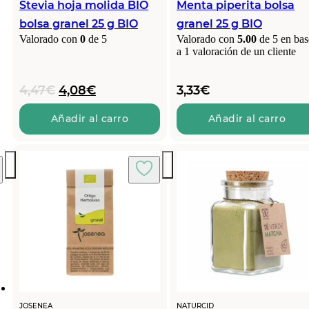
Stevia hoja molida BIO
Menta piperita bolsa
bolsa granel 25 g BIO
granel 25 g BIO
Valorado con
0
de 5
Valorado con
5.00
de 5 en bas
a
1
valoración de un cliente
El
El
4,47
€
4,08
€
3,33
€
precio
precio
original
actual
Añadir al carro
Añadir al carro
era:
es:
4,47€.
4,08€.
JOSENEA
NATURCID