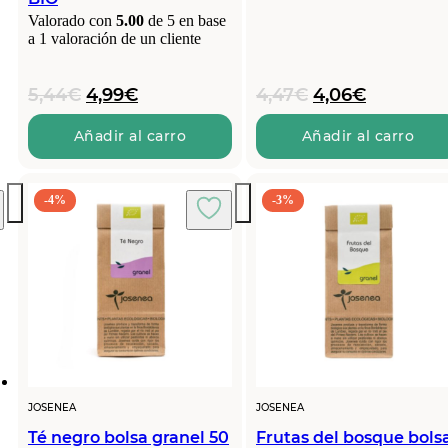
Valorado con
5.00
de 5 en base
a
1
valoración de un cliente
El
El
El
El
5,44
€
4,99
€
4,47
€
4,06
€
precio
precio
precio
precio
original
actual
original
actual
Añadir al carro
Añadir al carro
era:
es:
era:
es:
5,44€.
4,99€.
4,47€.
4,06€.
-4%
-3%
JOSENEA
JOSENEA
Té negro bolsa granel 50
Frutas del bosque bols