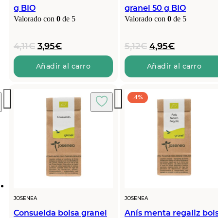
g BIO
granel 50 g BIO
Valorado con
0
de 5
Valorado con
0
de 5
El
El
El
El
4,11
€
3,95
€
5,12
€
4,95
€
precio
precio
precio
precio
original
actual
original
actual
Añadir al carro
Añadir al carro
era:
es:
era:
es:
4,11€.
3,95€.
5,12€.
4,95€.
-4%
JOSENEA
JOSENEA
Consuelda bolsa granel
Anís menta regaliz bol