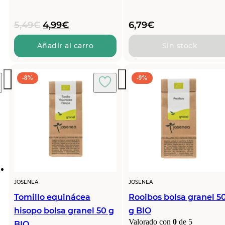
El
El
5,49
€
4,99
€
6,79
€
precio
precio
original
actual
Añadir al carro
Sin stock
era:
es:
5,49€.
4,99€.
-8%
-9%
JOSENEA
JOSENEA
Tomillo equinácea
Rooibos bolsa granel 5
hisopo bolsa granel 50 g
g BIO
Valorado con
0
de 5
BIO