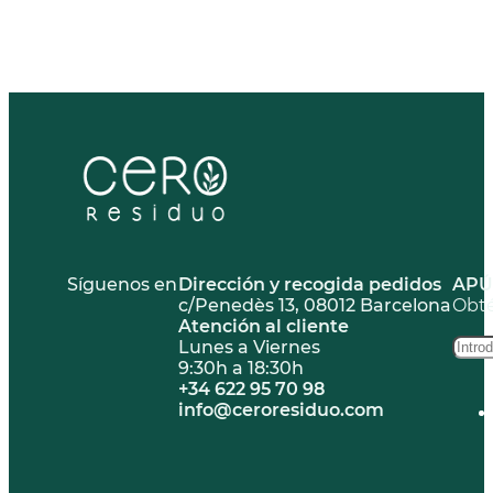
Al adquirir infusiones a granel en Cero Residuo, estás
contribuyendo activamente a la reducción de residuos plásticos
y apoyando la sostenibilidad ambiental. Disfruta de tus
infusiones favoritas sabiendo que estás tomando una decisión
responsable para el planeta.
Síguenos en
Dirección y recogida pedidos
APÚ
c/Penedès 13, 08012 Barcelona
Obté
Atención al cliente
Lunes a Viernes
9:30h a 18:30h
+34 622 95 70 98
info@ceroresiduo.com