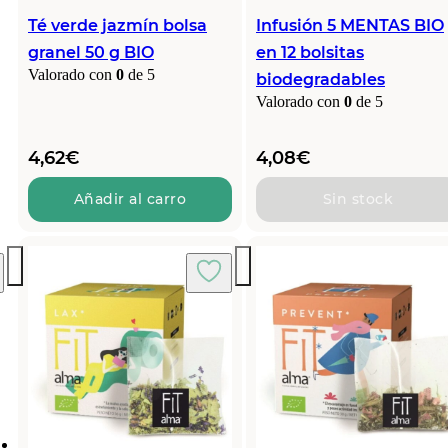
Té verde jazmín bolsa
Infusión 5 MENTAS BIO
granel 50 g BIO
en 12 bolsitas
Valorado con
0
de 5
biodegradables
Valorado con
0
de 5
4,62
€
4,08
€
Añadir al carro
Sin stock