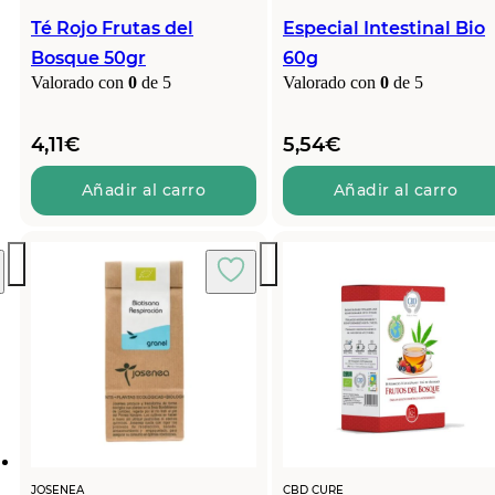
Té Rojo Frutas del
Especial Intestinal Bio
Bosque 50gr
60g
Valorado con
0
de 5
Valorado con
0
de 5
4,11
€
5,54
€
Añadir al carro
Añadir al carro
JOSENEA
CBD CURE