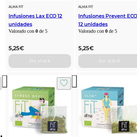
ALMA FIT
ALMA FIT
Infusiones Lax ECO 12
Infusiones Prevent EC
unidades
12 unidades
Valorado con
0
de 5
Valorado con
0
de 5
5,25
€
5,25
€
Sin stock
Sin stock