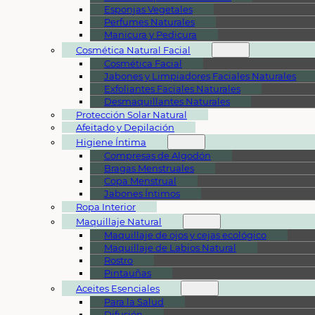
Esponjas Vegetales
Perfumes Naturales
Manicura y Pedicura
Cosmética Natural Facial
Cosmética Facial
Jabones y Limpiadores Faciales Naturales
Exfoliantes Faciales Naturales
Desmaquillantes Naturales
Protección Solar Natural
Afeitado y Depilación
Higiene Íntima
Compresas de Algodón
Bragas Menstruales
Copa Menstrual
Jabones Íntimos
Ropa Interior
Maquillaje Natural
Maquillaje de ojos y cejas ecológico
Maquillaje de Labios Natural
Rostro
Pintauñas
Aceites Esenciales
Para la Salud
Difusión