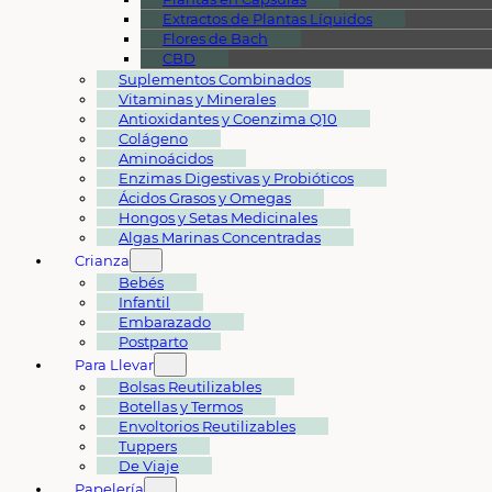
Extractos de Plantas Líquidos
Flores de Bach
CBD
Suplementos Combinados
Vitaminas y Minerales
Antioxidantes y Coenzima Q10
Colágeno
Aminoácidos
Enzimas Digestivas y Probióticos
Ácidos Grasos y Omegas
Hongos y Setas Medicinales
Algas Marinas Concentradas
Crianza
Bebés
Infantil
Embarazado
Postparto
Para Llevar
Bolsas Reutilizables
Botellas y Termos
Envoltorios Reutilizables
Tuppers
De Viaje
Papelería