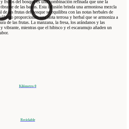
y frutos del bosque es una combinación refinada que une la
ibrante de las bayas. Esta infusión brinda una armoniosa mezcla
l de las frutas del bosque se equilibra con las notas herbales de
 cáñamo proporcionan una nota terrosa y herbal que se armoniza a
ura de las frutas. La manzana, la fresa, los arándanos y las
 y vibrante, mientras que el hibisco y el escaramujo añaden un
abor.
Kilómetro 0
Reciclable