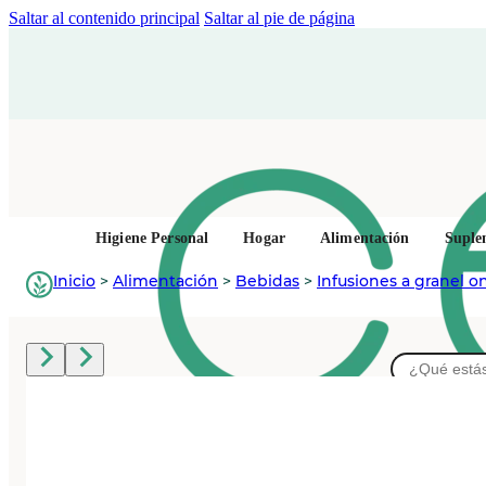
Saltar al contenido principal
Saltar al pie de página
Higiene Personal
Hogar
Alimentación
Suple
Inicio
>
Alimentación
>
Bebidas
>
Infusiones a granel on
Buscar