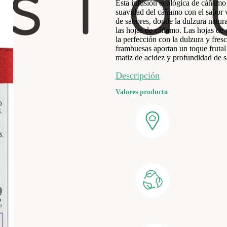
Esta infusión ecológica de cáñamo 
suavidad del cáñamo con el sabor v
de sabores, donde la dulzura natura
las hojas de cáñamo. Las hojas de
la perfección con la dulzura y fresc
frambuesas aportan un toque frutal
matiz de acidez y profundidad de s
Descripción
Valores producto