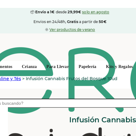
📦
Envío a 1€
desde
29,99€
solo en agosto
Envíos en 24/48h,
Gratis
a partir de
50€
🌞
Ver productos de verano
mentos
Crianza
Para Llevar
Papelería
Kits y Regalos
line y Tés
>
Infusión Cannabis Frutos del Bosque 10ud
CBD CURE
Infusión Cannabis