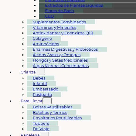
Extractos de Plantas Líquidos
Flores de Bach
CBD
Suplementos Combinados
Vitaminas y Minerales
Antioxidantes y Coenzima Q10
Colágeno
Aminoácidos
Enzimas Digestivas y Probióticos
Ácidos Grasos y Omegas
Hongos y Setas Medicinales
Algas Marinas Concentradas
Crianza
Bebés
Infantil
Embarazado
Postparto
Para Llevar
Bolsas Reutilizables
Botellas y Termos
Envoltorios Reutilizables
Tuppers
De Viaje
Papelería