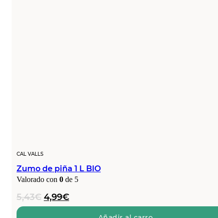
CAL VALLS
Zumo de piña 1 L BIO
Valorado con
0
de 5
El
El
5,43
€
4,99
€
precio
precio
Añadir al carro