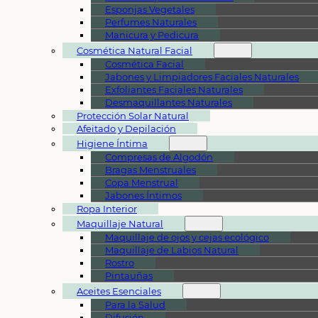
Esponjas Vegetales
Perfumes Naturales
Manicura y Pedicura
Cosmética Natural Facial
Cosmética Facial
Jabones y Limpiadores Faciales Naturales
Exfoliantes Faciales Naturales
Desmaquillantes Naturales
Protección Solar Natural
Afeitado y Depilación
Higiene Íntima
Compresas de Algodón
Bragas Menstruales
Copa Menstrual
Jabones Íntimos
Ropa Interior
Maquillaje Natural
Maquillaje de ojos y cejas ecológico
Maquillaje de Labios Natural
Rostro
Pintauñas
Aceites Esenciales
Para la Salud
Difusión