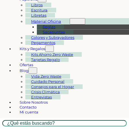
Libros
Escritura
Libretas
Material Oficina
Reglas
Sacapuntas
Colores y Subrayadores
Pegamentos
Kits y Regalos
Kits Ahorro Zero Waste
Tarjetas Regalo
Ofertas
Blog
Vida Zero Waste
Cuidado Personal
Consejos para el Hogar
Crisis Climática
Entrevistas
Sobre Nosotros
Contacto
Mi cuenta
Buscar