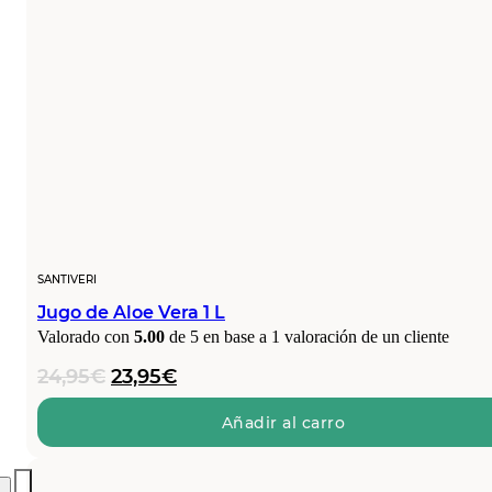
SANTIVERI
Jugo de Aloe Vera 1 L
Valorado con
5.00
de 5 en base a
1
valoración de un cliente
El
El
24,95
€
23,95
€
precio
precio
original
actual
Añadir al carro
era:
es:
24,95€.
23,95€.