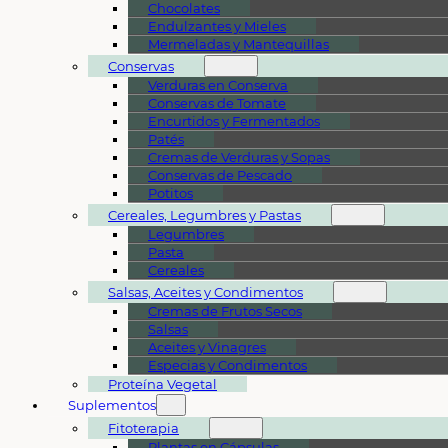
Chocolates
Endulzantes y Mieles
Mermeladas y Mantequillas
Conservas
Verduras en Conserva
Conservas de Tomate
Encurtidos y Fermentados
Patés
Cremas de Verduras y Sopas
Conservas de Pescado
Potitos
Cereales, Legumbres y Pastas
Legumbres
Pasta
Cereales
Salsas, Aceites y Condimentos
Cremas de Frutos Secos
Salsas
Aceites y Vinagres
Especias y Condimentos
Proteína Vegetal
Suplementos
Fitoterapia
Plantas en Cápsulas