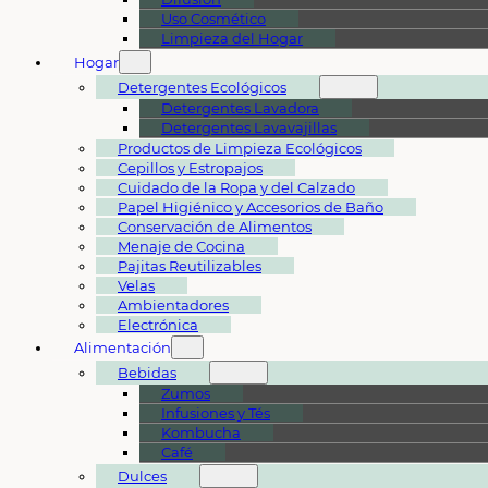
Uso Cosmético
Limpieza del Hogar
Hogar
Detergentes Ecológicos
Detergentes Lavadora
Detergentes Lavavajillas
Productos de Limpieza Ecológicos
Cepillos y Estropajos
Cuidado de la Ropa y del Calzado
Papel Higiénico y Accesorios de Baño
Conservación de Alimentos
Menaje de Cocina
Pajitas Reutilizables
Velas
Ambientadores
Electrónica
Alimentación
Bebidas
Zumos
Infusiones y Tés
Kombucha
Café
Dulces