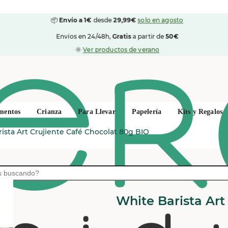
📦
Envío a 1€
desde
29,99€
solo en agosto
Envíos en 24/48h,
Gratis
a partir de
50€
🌞
Ver productos de verano
mentos
Crianza
Para Llevar
Papelería
Kits y Regalos
ista Art Crujiente Café Chocolat 80g BIO
ICHOC
White Barista Art