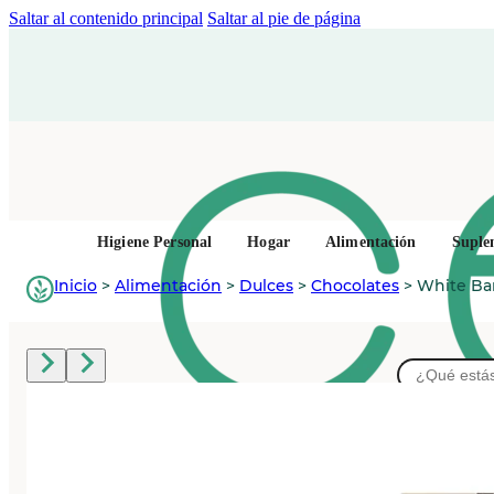
Saltar al contenido principal
Saltar al pie de página
Higiene Personal
Hogar
Alimentación
Suple
Inicio
>
Alimentación
>
Dulces
>
Chocolates
>
White Bar
Buscar