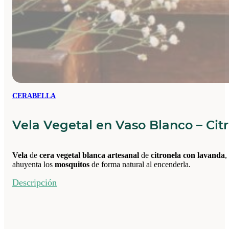
CERABELLA
Vela Vegetal en Vaso Blanco – Cit
Vela
de
cera vegetal blanca artesanal
de
citronela con lavanda
,
ahuyenta los
mosquitos
de forma natural al encenderla.
Descripción