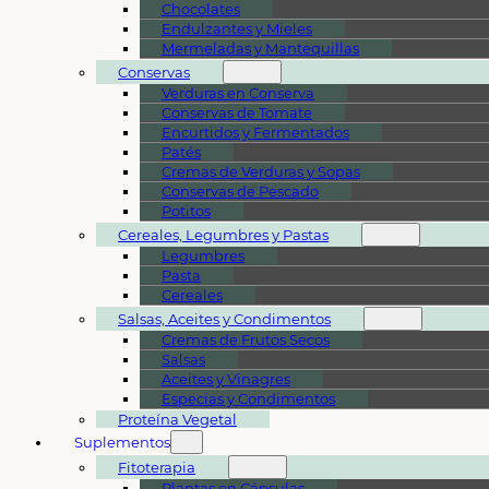
Chocolates
Endulzantes y Mieles
Mermeladas y Mantequillas
Conservas
Verduras en Conserva
Conservas de Tomate
Encurtidos y Fermentados
Patés
Cremas de Verduras y Sopas
Conservas de Pescado
Potitos
Cereales, Legumbres y Pastas
Legumbres
Pasta
Cereales
Salsas, Aceites y Condimentos
Cremas de Frutos Secos
Salsas
Aceites y Vinagres
Especias y Condimentos
Proteína Vegetal
Suplementos
Fitoterapia
Plantas en Cápsulas