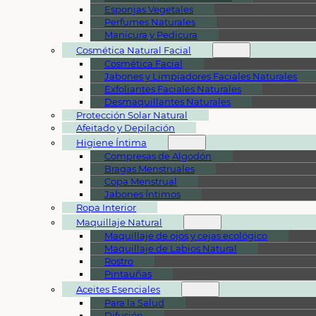
Esponjas Vegetales
Perfumes Naturales
Manicura y Pedicura
Cosmética Natural Facial
Cosmética Facial
Jabones y Limpiadores Faciales Naturales
Exfoliantes Faciales Naturales
Desmaquillantes Naturales
Protección Solar Natural
Afeitado y Depilación
Higiene Íntima
Compresas de Algodón
Bragas Menstruales
Copa Menstrual
Jabones Íntimos
Ropa Interior
Maquillaje Natural
Maquillaje de ojos y cejas ecológico
Maquillaje de Labios Natural
Rostro
Pintauñas
Aceites Esenciales
Para la Salud
Difusión