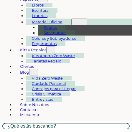
Libros
Escritura
Libretas
Material Oficina
Reglas
Sacapuntas
Colores y Subrayadores
Pegamentos
Kits y Regalos
Kits Ahorro Zero Waste
Tarjetas Regalo
Ofertas
Blog
Vida Zero Waste
Cuidado Personal
Consejos para el Hogar
Crisis Climática
Entrevistas
Sobre Nosotros
Contacto
Mi cuenta
Buscar