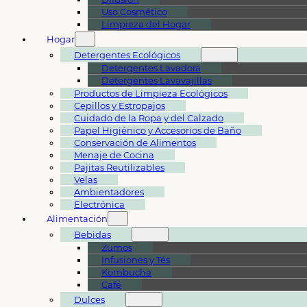
Uso Cosmético
Limpieza del Hogar
Hogar
Detergentes Ecológicos
Detergentes Lavadora
Detergentes Lavavajillas
Productos de Limpieza Ecológicos
Cepillos y Estropajos
Cuidado de la Ropa y del Calzado
Papel Higiénico y Accesorios de Baño
Conservación de Alimentos
Menaje de Cocina
Pajitas Reutilizables
Velas
Ambientadores
Electrónica
Alimentación
Bebidas
Zumos
Infusiones y Tés
Kombucha
Café
Dulces