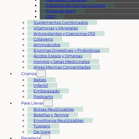
Extractos de Plantas Líquidos
Flores de Bach
CBD
Suplementos Combinados
Vitaminas y Minerales
Antioxidantes y Coenzima Q10
Colágeno
Aminoácidos
Enzimas Digestivas y Probióticos
Ácidos Grasos y Omegas
Hongos y Setas Medicinales
Algas Marinas Concentradas
Crianza
Bebés
Infantil
Embarazado
Postparto
Para Llevar
Bolsas Reutilizables
Botellas y Termos
Envoltorios Reutilizables
Tuppers
De Viaje
Papelería