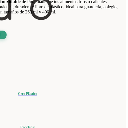
Inoxidable
de Pura mantiene tus alimentos fríos o calientes
áctica, duradera y libre de plástico, ideal para guardería, colegio,
 en tamaños de 260 ml y 400 ml.
l
Cero Plástico
Reciclable