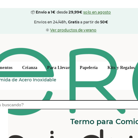
📦
Envío a 1€
desde
29,99€
solo en agosto
Envíos en 24/48h,
Gratis
a partir de
50€
🌞
Ver productos de verano
mentos
Crianza
Para Llevar
Papelería
Kits y Regalos
mida de Acero Inoxidable
PURA NORDIC
Termo para Comid