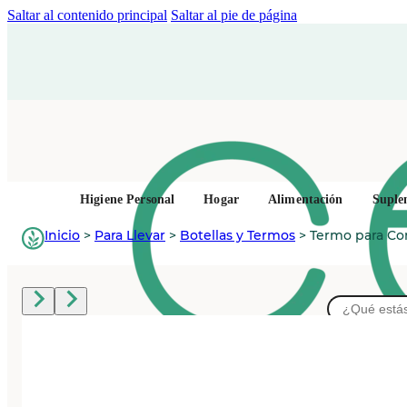
Saltar al contenido principal
Saltar al pie de página
Higiene Personal
Hogar
Alimentación
Suple
Inicio
>
Para Llevar
>
Botellas y Termos
>
Termo para Co
Buscar