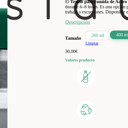
El
Termo para comida de Acero 
durante 6–8 horas. Es una opción pr
trabajo o excursiones. Disponible
Descripción
400 m
260 ml
Tamaño
Limpiar
30,00
€
Valores producto