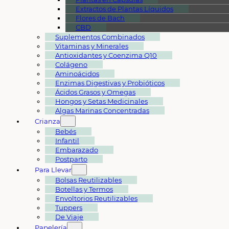
Extractos de Plantas Líquidos
Flores de Bach
CBD
Suplementos Combinados
Vitaminas y Minerales
Antioxidantes y Coenzima Q10
Colágeno
Aminoácidos
Enzimas Digestivas y Probióticos
Ácidos Grasos y Omegas
Hongos y Setas Medicinales
Algas Marinas Concentradas
Crianza
Bebés
Infantil
Embarazado
Postparto
Para Llevar
Bolsas Reutilizables
Botellas y Termos
Envoltorios Reutilizables
Tuppers
De Viaje
Papelería