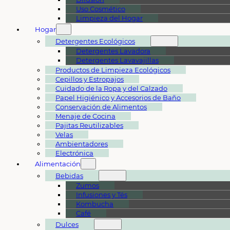
Uso Cosmético
Limpieza del Hogar
Hogar
Detergentes Ecológicos
Detergentes Lavadora
Detergentes Lavavajillas
Productos de Limpieza Ecológicos
Cepillos y Estropajos
Cuidado de la Ropa y del Calzado
Papel Higiénico y Accesorios de Baño
Conservación de Alimentos
Menaje de Cocina
Pajitas Reutilizables
Velas
Ambientadores
Electrónica
Alimentación
Bebidas
Zumos
Infusiones y Tés
Kombucha
Café
Dulces