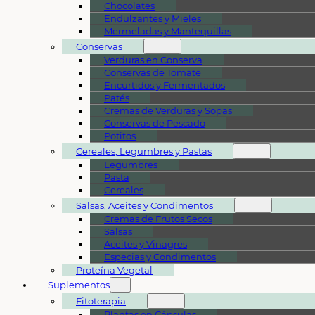
Chocolates
Endulzantes y Mieles
Mermeladas y Mantequillas
Conservas
Verduras en Conserva
Conservas de Tomate
Encurtidos y Fermentados
Patés
Cremas de Verduras y Sopas
Conservas de Pescado
Potitos
Cereales, Legumbres y Pastas
Legumbres
Pasta
Cereales
Salsas, Aceites y Condimentos
Cremas de Frutos Secos
Salsas
Aceites y Vinagres
Especias y Condimentos
Proteína Vegetal
Suplementos
Fitoterapia
Plantas en Cápsulas