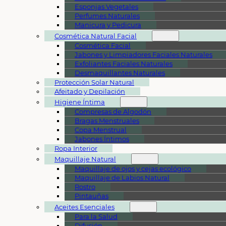
Esponjas Vegetales
Perfumes Naturales
Manicura y Pedicura
Cosmética Natural Facial
Cosmética Facial
Jabones y Limpiadores Faciales Naturales
Exfoliantes Faciales Naturales
Desmaquillantes Naturales
Protección Solar Natural
Afeitado y Depilación
Higiene Íntima
Compresas de Algodón
Bragas Menstruales
Copa Menstrual
Jabones Íntimos
Ropa Interior
Maquillaje Natural
Maquillaje de ojos y cejas ecológico
Maquillaje de Labios Natural
Rostro
Pintauñas
Aceites Esenciales
Para la Salud
Difusión