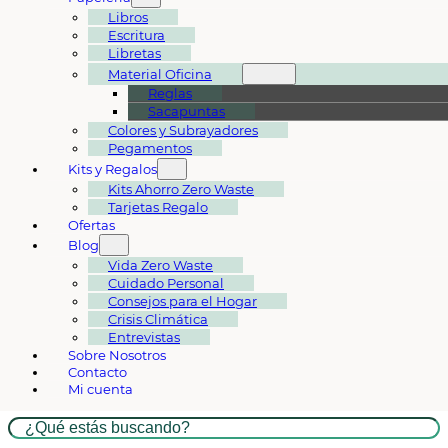
Libros
Escritura
Libretas
Material Oficina
Reglas
Sacapuntas
Colores y Subrayadores
Pegamentos
Kits y Regalos
Kits Ahorro Zero Waste
Tarjetas Regalo
Ofertas
Blog
Vida Zero Waste
Cuidado Personal
Consejos para el Hogar
Crisis Climática
Entrevistas
Sobre Nosotros
Contacto
Mi cuenta
Buscar