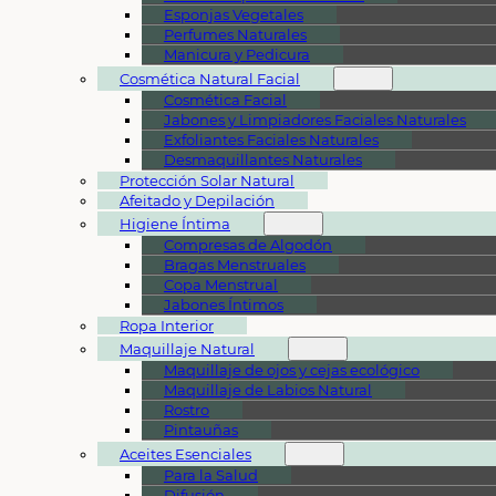
Esponjas Vegetales
Perfumes Naturales
Manicura y Pedicura
Cosmética Natural Facial
Cosmética Facial
Jabones y Limpiadores Faciales Naturales
Exfoliantes Faciales Naturales
Desmaquillantes Naturales
Protección Solar Natural
Afeitado y Depilación
Higiene Íntima
Compresas de Algodón
Bragas Menstruales
Copa Menstrual
Jabones Íntimos
Ropa Interior
Maquillaje Natural
Maquillaje de ojos y cejas ecológico
Maquillaje de Labios Natural
Rostro
Pintauñas
Aceites Esenciales
Para la Salud
Difusión