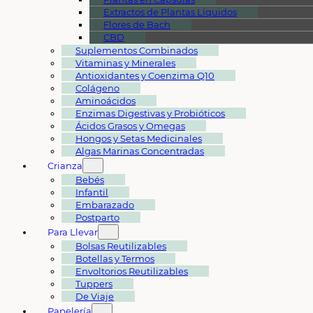
Extractos de Plantas Líquidos
Flores de Bach
CBD
Suplementos Combinados
Vitaminas y Minerales
Antioxidantes y Coenzima Q10
Colágeno
Aminoácidos
Enzimas Digestivas y Probióticos
Ácidos Grasos y Omegas
Hongos y Setas Medicinales
Algas Marinas Concentradas
Crianza
Bebés
Infantil
Embarazado
Postparto
Para Llevar
Bolsas Reutilizables
Botellas y Termos
Envoltorios Reutilizables
Tuppers
De Viaje
Papelería