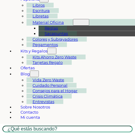
Libros
Escritura
Libretas
Material Oficina
Reglas
Sacapuntas
Colores y Subrayadores
Pegamentos
Kits y Regalos
Kits Ahorro Zero Waste
Tarjetas Regalo
Ofertas
Blog
Vida Zero Waste
Cuidado Personal
Consejos para el Hogar
Crisis Climática
Entrevistas
Sobre Nosotros
Contacto
Mi cuenta
Buscar