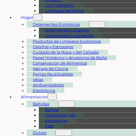
Uso Cosmético
Limpieza del Hogar
Hogar
Detergentes Ecológicos
Detergentes Lavadora
Detergentes Lavavajillas
Productos de Limpieza Ecológicos
Cepillos y Estropajos
Cuidado de la Ropa y del Calzado
Papel Higiénico y Accesorios de Baño
Conservación de Alimentos
Menaje de Cocina
Pajitas Reutilizables
Velas
Ambientadores
Electrónica
Alimentación
Bebidas
Zumos
Infusiones y Tés
Kombucha
Café
Dulces