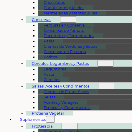
Chocolates
Endulzantes y Mieles
Mermeladas y Mantequillas
Conservas
Verduras en Conserva
Conservas de Tomate
Encurtidos y Fermentados
Patés
Cremas de Verduras y Sopas
Conservas de Pescado
Potitos
Cereales, Legumbres y Pastas
Legumbres
Pasta
Cereales
Salsas, Aceites y Condimentos
Cremas de Frutos Secos
Salsas
Aceites y Vinagres
Especias y Condimentos
Proteína Vegetal
Suplementos
Fitoterapia
Plantas en Cápsulas