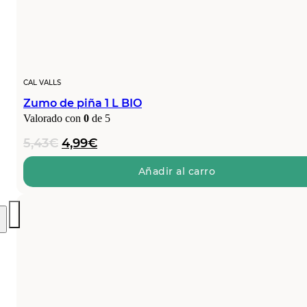
CAL VALLS
Zumo de piña 1 L BIO
Valorado con
0
de 5
El
El
5,43
€
4,99
€
precio
precio
original
actual
Añadir al carro
era:
es:
5,43€.
4,99€.