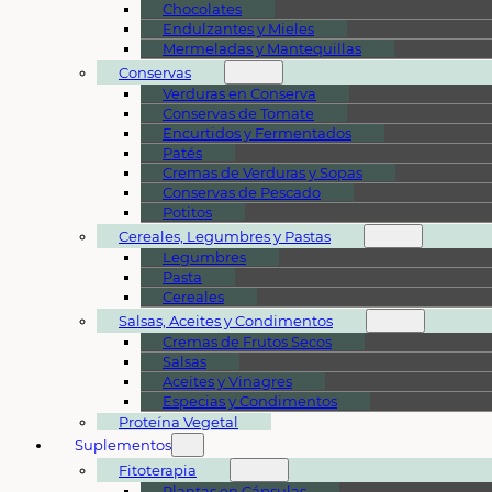
Chocolates
Endulzantes y Mieles
Mermeladas y Mantequillas
Conservas
Verduras en Conserva
Conservas de Tomate
Encurtidos y Fermentados
Patés
Cremas de Verduras y Sopas
Conservas de Pescado
Potitos
Cereales, Legumbres y Pastas
Legumbres
Pasta
Cereales
Salsas, Aceites y Condimentos
Cremas de Frutos Secos
Salsas
Aceites y Vinagres
Especias y Condimentos
Proteína Vegetal
Suplementos
Fitoterapia
Plantas en Cápsulas