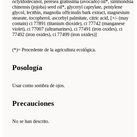
octyldodecanol, peresea gratissima (avocado) oil*, simmondsia
chinensis (jojoba) seed oil*, glyceryl caprylate, pentylene
glycol, lecithin, magnolia officinalis bark extract, magnesium
stearate, tocopherol, ascorbyl palmitate, citric acid, [+/- (may
contain) ci 77891 (titanium dioxide), ci 77742 (manganese
violet), ci 77007 (ultramarines), ci 77491 (iron oxides), ci
77492 (iron oxides), ci 77499 (iron oxides)]
(*)= Procedente de la agricultura ecológica.
Posología
Usar como sombra de ojos.
Precauciones
No se han descrito.