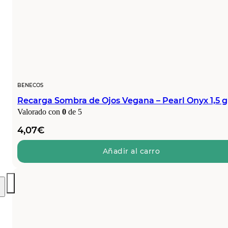
BENECOS
Recarga Sombra de Ojos Vegana – Pearl Onyx 1,5 g
Valorado con
0
de 5
4,07
€
Añadir al carro