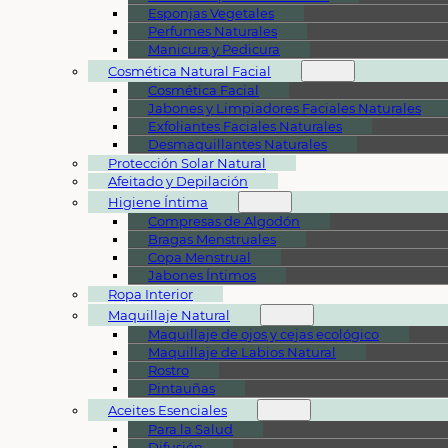
Esponjas Vegetales
Perfumes Naturales
Manicura y Pedicura
Cosmética Natural Facial
Cosmética Facial
Jabones y Limpiadores Faciales Naturales
Exfoliantes Faciales Naturales
Desmaquillantes Naturales
Protección Solar Natural
Afeitado y Depilación
Higiene Íntima
Compresas de Algodón
Bragas Menstruales
Copa Menstrual
Jabones Íntimos
Ropa Interior
Maquillaje Natural
Maquillaje de ojos y cejas ecológico
Maquillaje de Labios Natural
Rostro
Pintauñas
Aceites Esenciales
Para la Salud
Difusión