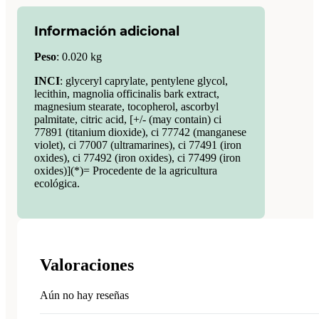
Información adicional
Peso
:
0.020 kg
INCI
: glyceryl caprylate, pentylene glycol,
lecithin, magnolia officinalis bark extract,
magnesium stearate, tocopherol, ascorbyl
palmitate, citric acid, [+/- (may contain) ci
77891 (titanium dioxide), ci 77742 (manganese
violet), ci 77007 (ultramarines), ci 77491 (iron
oxides), ci 77492 (iron oxides), ci 77499 (iron
oxides)](*)= Procedente de la agricultura
ecológica.
Valoraciones
Aún no hay reseñas