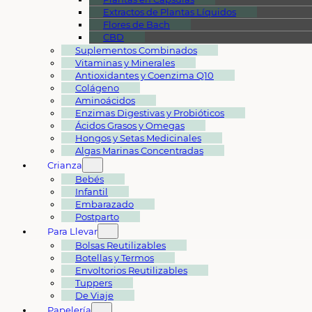
Extractos de Plantas Líquidos
Flores de Bach
CBD
Suplementos Combinados
Vitaminas y Minerales
Antioxidantes y Coenzima Q10
Colágeno
Aminoácidos
Enzimas Digestivas y Probióticos
Ácidos Grasos y Omegas
Hongos y Setas Medicinales
Algas Marinas Concentradas
Crianza
Bebés
Infantil
Embarazado
Postparto
Para Llevar
Bolsas Reutilizables
Botellas y Termos
Envoltorios Reutilizables
Tuppers
De Viaje
Papelería