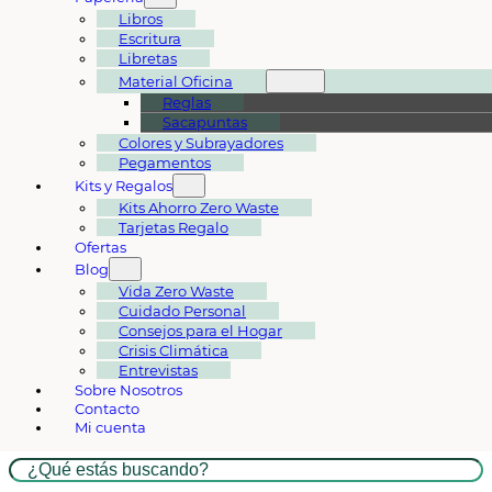
Libros
Escritura
Libretas
Material Oficina
Reglas
Sacapuntas
Colores y Subrayadores
Pegamentos
Kits y Regalos
Kits Ahorro Zero Waste
Tarjetas Regalo
Ofertas
Blog
Vida Zero Waste
Cuidado Personal
Consejos para el Hogar
Crisis Climática
Entrevistas
Sobre Nosotros
Contacto
Mi cuenta
Buscar