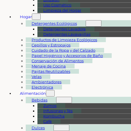
Uso Cosmético
Limpieza del Hogar
Hogar
Detergentes Ecológicos
Detergentes Lavadora
Detergentes Lavavajillas
Productos de Limpieza Ecológicos
Cepillos y Estropajos
Cuidado de la Ropa y del Calzado
Papel Higiénico y Accesorios de Baño
Conservación de Alimentos
Menaje de Cocina
Pajitas Reutilizables
Velas
Ambientadores
Electrónica
Alimentación
Bebidas
Zumos
Infusiones y Tés
Kombucha
Café
Dulces