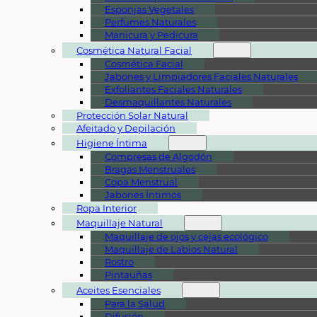
Esponjas Vegetales
Perfumes Naturales
Manicura y Pedicura
Cosmética Natural Facial
Cosmética Facial
Jabones y Limpiadores Faciales Naturales
Exfoliantes Faciales Naturales
Desmaquillantes Naturales
Protección Solar Natural
Afeitado y Depilación
Higiene Íntima
Compresas de Algodón
Bragas Menstruales
Copa Menstrual
Jabones Íntimos
Ropa Interior
Maquillaje Natural
Maquillaje de ojos y cejas ecológico
Maquillaje de Labios Natural
Rostro
Pintauñas
Aceites Esenciales
Para la Salud
Difusión