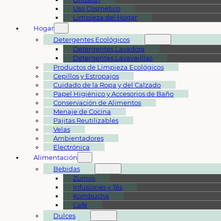
Uso Cosmético
Limpieza del Hogar
Hogar
Detergentes Ecológicos
Detergentes Lavadora
Detergentes Lavavajillas
Productos de Limpieza Ecológicos
Cepillos y Estropajos
Cuidado de la Ropa y del Calzado
Papel Higiénico y Accesorios de Baño
Conservación de Alimentos
Menaje de Cocina
Pajitas Reutilizables
Velas
Ambientadores
Electrónica
Alimentación
Bebidas
Zumos
Infusiones y Tés
Kombucha
Café
Dulces