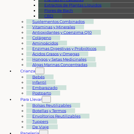
Extractos de Plantas Líquidos
Flores de Bach
CBD
Suplementos Combinados
Vitaminas y Minerales
Antioxidantes y Coenzima Q10
Colágeno
Aminoácidos
Enzimas Digestivas y Probióticos
Ácidos Grasos y Omegas
Hongos y Setas Medicinales
Algas Marinas Concentradas
Crianza
Bebés
Infantil
Embarazado
Postparto
Para Llevar
Bolsas Reutilizables
Botellas y Termos
Envoltorios Reutilizables
Tuppers
De Viaje
Papelería