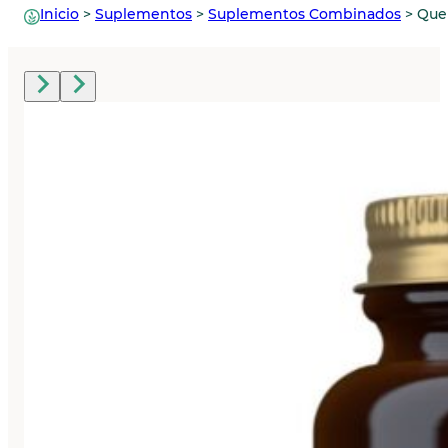
Inicio
>
Suplementos
>
Suplementos Combinados
>
Quer