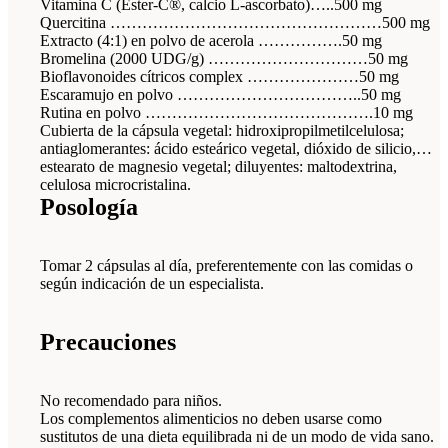
Vitamina C (Ester-C®, calcio L-ascorbato)…..500 mg
Quercitina ……………………………………………500 mg
Extracto (4:1) en polvo de acerola …………….50 mg
Bromelina (2000 UDG/g) …………………………50 mg
Bioflavonoides cítricos complex …………………50 mg
Escaramujo en polvo ……………………………..50 mg
Rutina en polvo …………………………………….10 mg
Cubierta de la cápsula vegetal: hidroxipropilmetilcelulosa;
antiaglomerantes: ácido esteárico vegetal, dióxido de silicio,
estearato de magnesio vegetal; diluyentes: maltodextrina,
celulosa microcristalina.
Posología
Tomar 2 cápsulas al día, preferentemente con las comidas o
según indicación de un especialista.
Precauciones
No recomendado para niños.
Los complementos alimenticios no deben usarse como
sustitutos de una dieta equilibrada ni de un modo de vida sano.