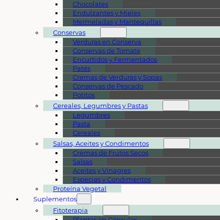
Chocolates
Endulzantes y Mieles
Mermeladas y Mantequillas
Conservas
Verduras en Conserva
Conservas de Tomate
Encurtidos y Fermentados
Patés
Cremas de Verduras y Sopas
Conservas de Pescado
Potitos
Cereales, Legumbres y Pastas
Legumbres
Pasta
Cereales
Salsas, Aceites y Condimentos
Cremas de Frutos Secos
Salsas
Aceites y Vinagres
Especias y Condimentos
Proteína Vegetal
Suplementos
Fitoterapia
Plantas en Cápsulas