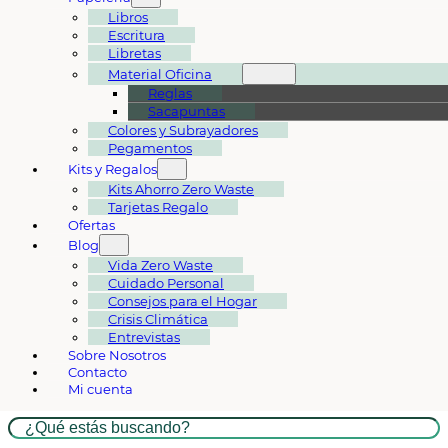
Libros
Escritura
Libretas
Material Oficina
Reglas
Sacapuntas
Colores y Subrayadores
Pegamentos
Kits y Regalos
Kits Ahorro Zero Waste
Tarjetas Regalo
Ofertas
Blog
Vida Zero Waste
Cuidado Personal
Consejos para el Hogar
Crisis Climática
Entrevistas
Sobre Nosotros
Contacto
Mi cuenta
Buscar