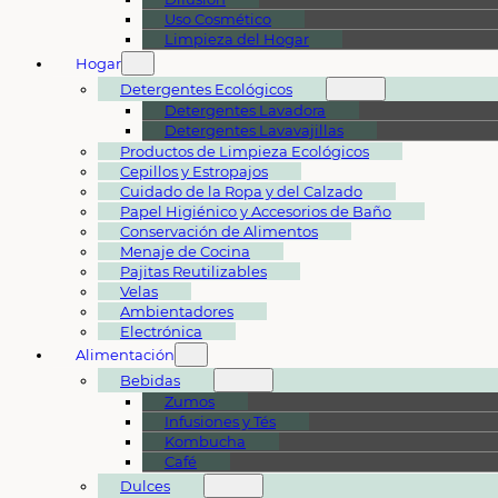
Uso Cosmético
Limpieza del Hogar
Hogar
Detergentes Ecológicos
Detergentes Lavadora
Detergentes Lavavajillas
Productos de Limpieza Ecológicos
Cepillos y Estropajos
Cuidado de la Ropa y del Calzado
Papel Higiénico y Accesorios de Baño
Conservación de Alimentos
Menaje de Cocina
Pajitas Reutilizables
Velas
Ambientadores
Electrónica
Alimentación
Bebidas
Zumos
Infusiones y Tés
Kombucha
Café
Dulces