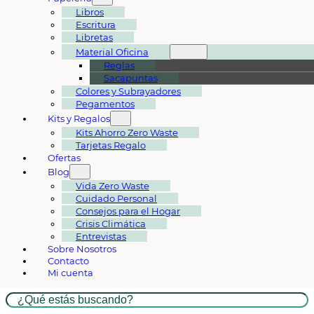
Libros
Escritura
Libretas
Material Oficina
Reglas
Sacapuntas
Colores y Subrayadores
Pegamentos
Kits y Regalos
Kits Ahorro Zero Waste
Tarjetas Regalo
Ofertas
Blog
Vida Zero Waste
Cuidado Personal
Consejos para el Hogar
Crisis Climática
Entrevistas
Sobre Nosotros
Contacto
Mi cuenta
Buscar