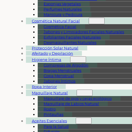
Esponjas Vegetales
Perfumes Naturales
Manicura y Pedicura
Cosmética Natural Facial
Cosmética Facial
Jabones y Limpiadores Faciales Naturales
Exfoliantes Faciales Naturales
Desmaquillantes Naturales
Protección Solar Natural
Afeitado y Depilación
Higiene Íntima
Compresas de Algodón
Bragas Menstruales
Copa Menstrual
Jabones Íntimos
Ropa Interior
Maquillaje Natural
Maquillaje de ojos y cejas ecológico
Maquillaje de Labios Natural
Rostro
Pintauñas
Aceites Esenciales
Para la Salud
Difusión