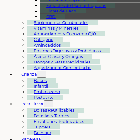
Extractos de Plantas Líquidos
Flores de Bach
CBD
Suplementos Combinados
Vitaminas y Minerales
Antioxidantes y Coenzima Q10
Colágeno
Aminoácidos
Enzimas Digestivas y Probióticos
Ácidos Grasos y Omegas
Hongos y Setas Medicinales
Algas Marinas Concentradas
Crianza
Bebés
Infantil
Embarazado
Postparto
Para Llevar
Bolsas Reutilizables
Botellas y Termos
Envoltorios Reutilizables
Tuppers
De Viaje
Papelería