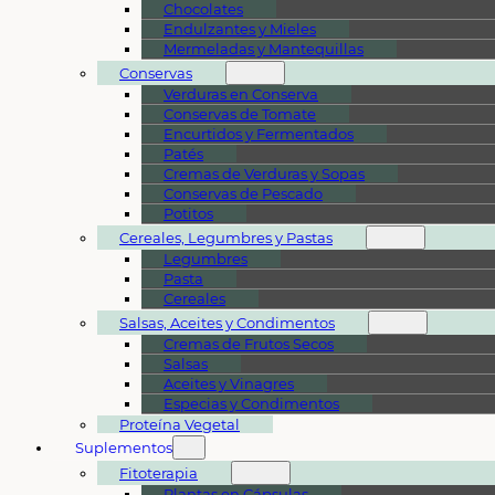
Chocolates
Endulzantes y Mieles
Mermeladas y Mantequillas
Conservas
Verduras en Conserva
Conservas de Tomate
Encurtidos y Fermentados
Patés
Cremas de Verduras y Sopas
Conservas de Pescado
Potitos
Cereales, Legumbres y Pastas
Legumbres
Pasta
Cereales
Salsas, Aceites y Condimentos
Cremas de Frutos Secos
Salsas
Aceites y Vinagres
Especias y Condimentos
Proteína Vegetal
Suplementos
Fitoterapia
Plantas en Cápsulas