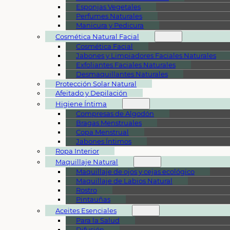
Esponjas Vegetales
Perfumes Naturales
Manicura y Pedicura
Cosmética Natural Facial
Cosmética Facial
Jabones y Limpiadores Faciales Naturales
Exfoliantes Faciales Naturales
Desmaquillantes Naturales
Protección Solar Natural
Afeitado y Depilación
Higiene Íntima
Compresas de Algodón
Bragas Menstruales
Copa Menstrual
Jabones Íntimos
Ropa Interior
Maquillaje Natural
Maquillaje de ojos y cejas ecológico
Maquillaje de Labios Natural
Rostro
Pintauñas
Aceites Esenciales
Para la Salud
Difusión