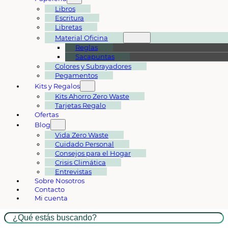
Libros
Escritura
Libretas
Material Oficina
Reglas
Sacapuntas
Colores y Subrayadores
Pegamentos
Kits y Regalos
Kits Ahorro Zero Waste
Tarjetas Regalo
Ofertas
Blog
Vida Zero Waste
Cuidado Personal
Consejos para el Hogar
Crisis Climática
Entrevistas
Sobre Nosotros
Contacto
Mi cuenta
Buscar