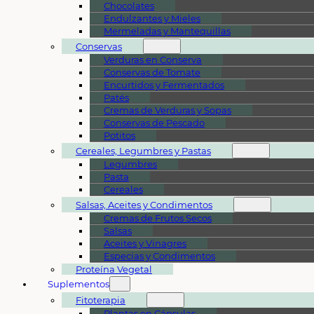
Chocolates
Endulzantes y Mieles
Mermeladas y Mantequillas
Conservas
Verduras en Conserva
Conservas de Tomate
Encurtidos y Fermentados
Patés
Cremas de Verduras y Sopas
Conservas de Pescado
Potitos
Cereales, Legumbres y Pastas
Legumbres
Pasta
Cereales
Salsas, Aceites y Condimentos
Cremas de Frutos Secos
Salsas
Aceites y Vinagres
Especias y Condimentos
Proteína Vegetal
Suplementos
Fitoterapia
Plantas en Cápsulas