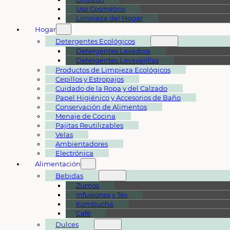
Uso Cosmético
Limpieza del Hogar
Hogar
Detergentes Ecológicos
Detergentes Lavadora
Detergentes Lavavajillas
Productos de Limpieza Ecológicos
Cepillos y Estropajos
Cuidado de la Ropa y del Calzado
Papel Higiénico y Accesorios de Baño
Conservación de Alimentos
Menaje de Cocina
Pajitas Reutilizables
Velas
Ambientadores
Electrónica
Alimentación
Bebidas
Zumos
Infusiones y Tés
Kombucha
Café
Dulces