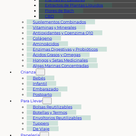
Extractos de Plantas Líquidos
Flores de Bach
CBD
Suplementos Combinados
Vitaminas y Minerales
Antioxidantes y Coenzima Q10
Colágeno
Aminoácidos
Enzimas Digestivas y Probióticos
Ácidos Grasos y Omegas
Hongos y Setas Medicinales
Algas Marinas Concentradas
Crianza
Bebés
Infantil
Embarazado
Postparto
Para Llevar
Bolsas Reutilizables
Botellas y Termos
Envoltorios Reutilizables
Tuppers
De Viaje
Papelería