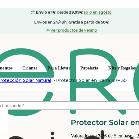
📦
Envío a 1€
desde
29,99€
solo en agosto
Envíos en 24/48h,
Gratis
a partir de
50€
🌞
Ver productos de verano
mentos
Crianza
Para Llevar
Papelería
Kits y Regalos
rotección Solar Natural
>
Protector Solar en Barra SPF 50
AMAZINC!
Protector Solar e
Valorado con
3.76
de 5 en base a