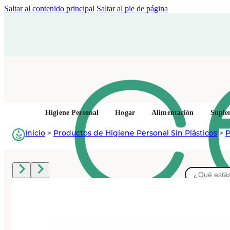
Saltar al contenido principal
Saltar al pie de página
Higiene Personal
Hogar
Alimentación
Suple
Inicio
>
Productos de Higiene Personal Sin Plásticos
>
P
Buscar