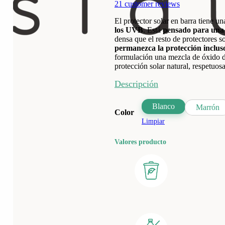
21
customer reviews
El protector solar en barra tiene u
los UVB
. Está
pensado para una l
densa que el resto de protectores 
permanezca la protección inclus
formulación una mezcla de óxido d
protección solar natural, respetuos
Descripción
Blanco
Marrón
Color
Limpiar
Valores producto