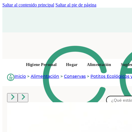
Saltar al contenido principal
Saltar al pie de página
Higiene Personal
Hogar
Alimentación
Suple
Inicio
>
Alimentación
>
Conservas
>
Potitos Ecológicos y
Buscar