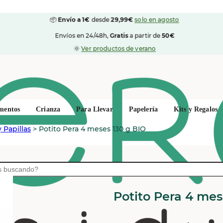
📦
Envío a 1€
desde
29,99€
solo en agosto
Envíos en 24/48h,
Gratis
a partir de
50€
🌞
Ver productos de verano
mentos
Crianza
Para Llevar
Papelería
Kits y Regalos
 Papillas
>
Potito Pera 4 meses 130 g BIO
BABYBIO
Potito Pera 4 mes