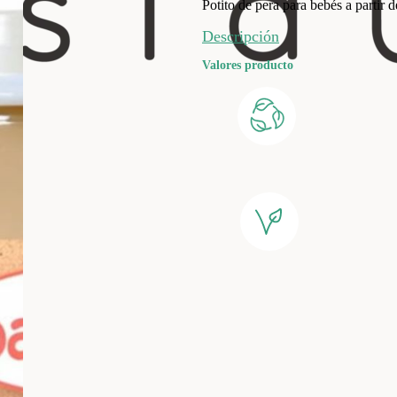
Potito de pera para bebés a partir 
Descripción
Valores producto