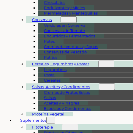
Chocolates
Endulzantes y Mieles
Mermeladas y Mantequillas
Conservas
Verduras en Conserva
Conservas de Tomate
Encurtidos y Fermentados
Patés
Cremas de Verduras y Sopas
Conservas de Pescado
Potitos
Cereales, Legumbres y Pastas
Legumbres
Pasta
Cereales
Salsas, Aceites y Condimentos
Cremas de Frutos Secos
Salsas
Aceites y Vinagres
Especias y Condimentos
Proteína Vegetal
Suplementos
Fitoterapia
Plantas en Cápsulas