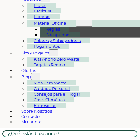
Libros
Escritura
Libretas
Material Oficina
Reglas
Sacapuntas
Colores y Subrayadores
Pegamentos
Kits y Regalos
Kits Ahorro Zero Waste
Tarjetas Regalo
Ofertas
Blog
Vida Zero Waste
Cuidado Personal
Consejos para el Hogar
Crisis Climática
Entrevistas
Sobre Nosotros
Contacto
Mi cuenta
Buscar