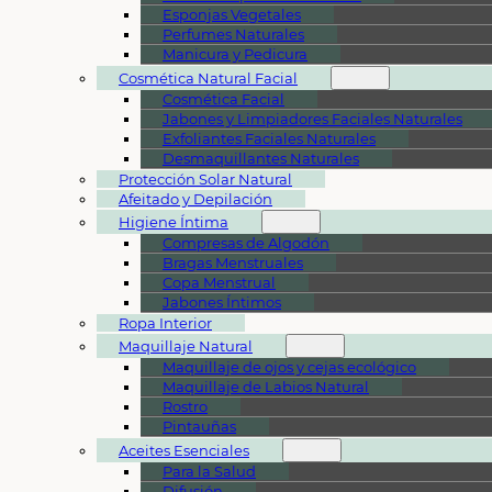
Esponjas Vegetales
Perfumes Naturales
Manicura y Pedicura
Cosmética Natural Facial
Cosmética Facial
Jabones y Limpiadores Faciales Naturales
Exfoliantes Faciales Naturales
Desmaquillantes Naturales
Protección Solar Natural
Afeitado y Depilación
Higiene Íntima
Compresas de Algodón
Bragas Menstruales
Copa Menstrual
Jabones Íntimos
Ropa Interior
Maquillaje Natural
Maquillaje de ojos y cejas ecológico
Maquillaje de Labios Natural
Rostro
Pintauñas
Aceites Esenciales
Para la Salud
Difusión