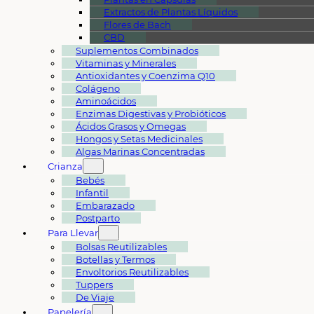
Extractos de Plantas Líquidos
Flores de Bach
CBD
Suplementos Combinados
Vitaminas y Minerales
Antioxidantes y Coenzima Q10
Colágeno
Aminoácidos
Enzimas Digestivas y Probióticos
Ácidos Grasos y Omegas
Hongos y Setas Medicinales
Algas Marinas Concentradas
Crianza
Bebés
Infantil
Embarazado
Postparto
Para Llevar
Bolsas Reutilizables
Botellas y Termos
Envoltorios Reutilizables
Tuppers
De Viaje
Papelería