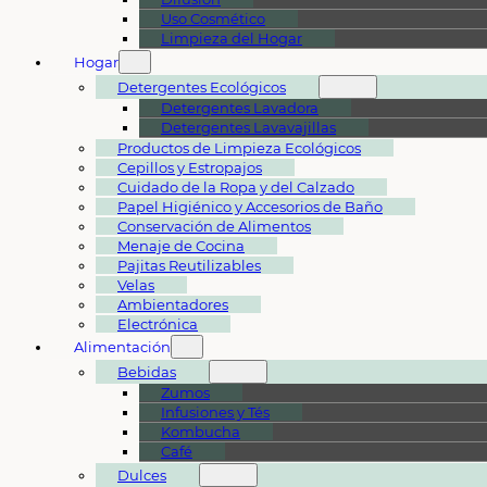
Uso Cosmético
Limpieza del Hogar
Hogar
Detergentes Ecológicos
Detergentes Lavadora
Detergentes Lavavajillas
Productos de Limpieza Ecológicos
Cepillos y Estropajos
Cuidado de la Ropa y del Calzado
Papel Higiénico y Accesorios de Baño
Conservación de Alimentos
Menaje de Cocina
Pajitas Reutilizables
Velas
Ambientadores
Electrónica
Alimentación
Bebidas
Zumos
Infusiones y Tés
Kombucha
Café
Dulces