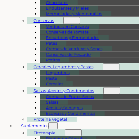
Chocolates
Endulzantes y Mieles
Mermeladas y Mantequillas
Conservas
Verduras en Conserva
Conservas de Tomate
Encurtidos y Fermentados
Patés
Cremas de Verduras y Sopas
Conservas de Pescado
Potitos
Cereales, Legumbres y Pastas
Legumbres
Pasta
Cereales
Salsas, Aceites y Condimentos
Cremas de Frutos Secos
Salsas
Aceites y Vinagres
Especias y Condimentos
Proteína Vegetal
Suplementos
Fitoterapia
Plantas en Cápsulas