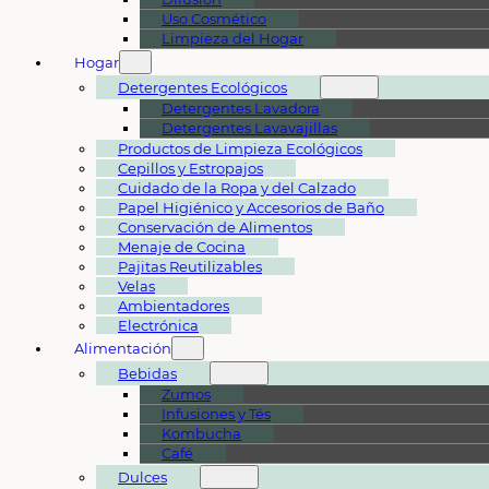
Uso Cosmético
Limpieza del Hogar
Hogar
Detergentes Ecológicos
Detergentes Lavadora
Detergentes Lavavajillas
Productos de Limpieza Ecológicos
Cepillos y Estropajos
Cuidado de la Ropa y del Calzado
Papel Higiénico y Accesorios de Baño
Conservación de Alimentos
Menaje de Cocina
Pajitas Reutilizables
Velas
Ambientadores
Electrónica
Alimentación
Bebidas
Zumos
Infusiones y Tés
Kombucha
Café
Dulces