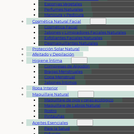
Esponjas Vegetales
Perfumes Naturales
Manicura y Pedicura
Cosmética Natural Facial
Cosmética Facial
Jabones y Limpiadores Faciales Naturales
Exfoliantes Faciales Naturales
Desmaquillantes Naturales
Protección Solar Natural
Afeitado y Depilación
Higiene Íntima
Compresas de Algodón
Bragas Menstruales
Copa Menstrual
Jabones Íntimos
Ropa Interior
Maquillaje Natural
Maquillaje de ojos y cejas ecológico
Maquillaje de Labios Natural
Rostro
Pintauñas
Aceites Esenciales
Para la Salud
Difusión