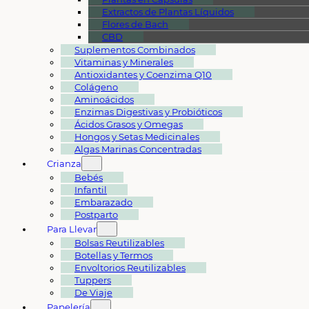
Extractos de Plantas Líquidos
Flores de Bach
CBD
Suplementos Combinados
Vitaminas y Minerales
Antioxidantes y Coenzima Q10
Colágeno
Aminoácidos
Enzimas Digestivas y Probióticos
Ácidos Grasos y Omegas
Hongos y Setas Medicinales
Algas Marinas Concentradas
Crianza
Bebés
Infantil
Embarazado
Postparto
Para Llevar
Bolsas Reutilizables
Botellas y Termos
Envoltorios Reutilizables
Tuppers
De Viaje
Papelería