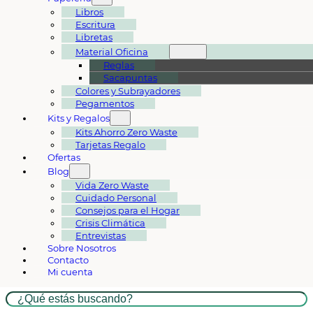
Libros
Escritura
Libretas
Material Oficina
Reglas
Sacapuntas
Colores y Subrayadores
Pegamentos
Kits y Regalos
Kits Ahorro Zero Waste
Tarjetas Regalo
Ofertas
Blog
Vida Zero Waste
Cuidado Personal
Consejos para el Hogar
Crisis Climática
Entrevistas
Sobre Nosotros
Contacto
Mi cuenta
Buscar