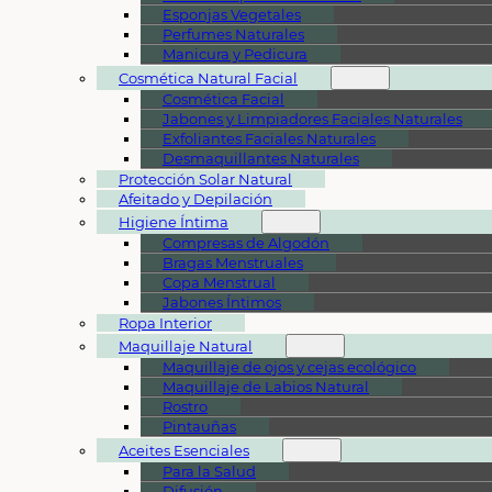
Esponjas Vegetales
Perfumes Naturales
Manicura y Pedicura
Cosmética Natural Facial
Cosmética Facial
Jabones y Limpiadores Faciales Naturales
Exfoliantes Faciales Naturales
Desmaquillantes Naturales
Protección Solar Natural
Afeitado y Depilación
Higiene Íntima
Compresas de Algodón
Bragas Menstruales
Copa Menstrual
Jabones Íntimos
Ropa Interior
Maquillaje Natural
Maquillaje de ojos y cejas ecológico
Maquillaje de Labios Natural
Rostro
Pintauñas
Aceites Esenciales
Para la Salud
Difusión