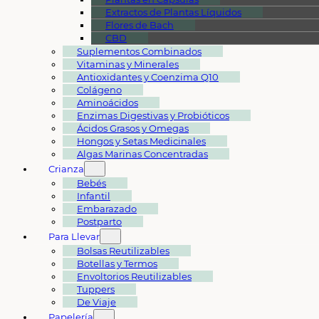
Extractos de Plantas Líquidos
Flores de Bach
CBD
Suplementos Combinados
Vitaminas y Minerales
Antioxidantes y Coenzima Q10
Colágeno
Aminoácidos
Enzimas Digestivas y Probióticos
Ácidos Grasos y Omegas
Hongos y Setas Medicinales
Algas Marinas Concentradas
Crianza
Bebés
Infantil
Embarazado
Postparto
Para Llevar
Bolsas Reutilizables
Botellas y Termos
Envoltorios Reutilizables
Tuppers
De Viaje
Papelería