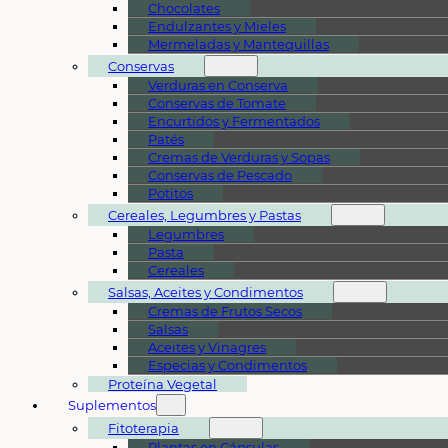
Chocolates
Endulzantes y Mieles
Mermeladas y Mantequillas
Conservas
Verduras en Conserva
Conservas de Tomate
Encurtidos y Fermentados
Patés
Cremas de Verduras y Sopas
Conservas de Pescado
Potitos
Cereales, Legumbres y Pastas
Legumbres
Pasta
Cereales
Salsas, Aceites y Condimentos
Cremas de Frutos Secos
Salsas
Aceites y Vinagres
Especias y Condimentos
Proteína Vegetal
Suplementos
Fitoterapia
Plantas en Cápsulas