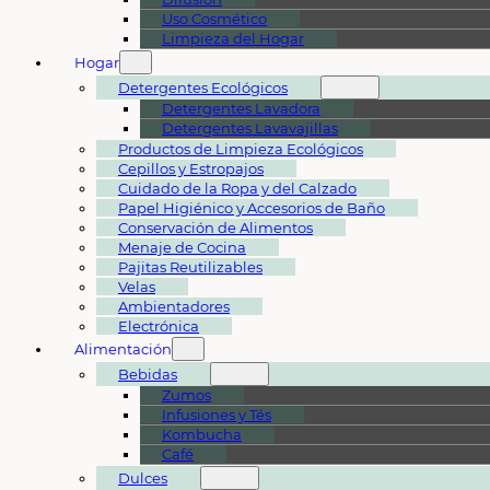
Uso Cosmético
Limpieza del Hogar
Hogar
Detergentes Ecológicos
Detergentes Lavadora
Detergentes Lavavajillas
Productos de Limpieza Ecológicos
Cepillos y Estropajos
Cuidado de la Ropa y del Calzado
Papel Higiénico y Accesorios de Baño
Conservación de Alimentos
Menaje de Cocina
Pajitas Reutilizables
Velas
Ambientadores
Electrónica
Alimentación
Bebidas
Zumos
Infusiones y Tés
Kombucha
Café
Dulces