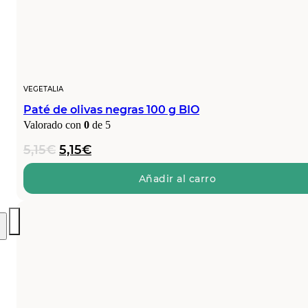
VEGETALIA
Paté de olivas negras 100 g BIO
Valorado con
0
de 5
El
El
5,15
€
5,15
€
precio
precio
original
actual
Añadir al carro
era:
es:
5,15€.
5,15€.