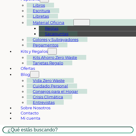
Libros
Escritura
Libretas
Material Oficina
Reglas
Sacapuntas
Colores y Subrayadores
Pegamentos
Kits y Regalos
Kits Ahorro Zero Waste
Tarjetas Regalo
Ofertas
Blog
Vida Zero Waste
Cuidado Personal
Consejos para el Hogar
Crisis Climática
Entrevistas
Sobre Nosotros
Contacto
Mi cuenta
Buscar