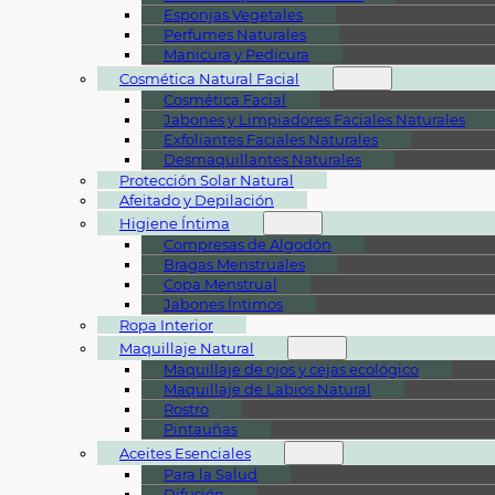
Esponjas Vegetales
Perfumes Naturales
Manicura y Pedicura
Cosmética Natural Facial
Cosmética Facial
Jabones y Limpiadores Faciales Naturales
Exfoliantes Faciales Naturales
Desmaquillantes Naturales
Protección Solar Natural
Afeitado y Depilación
Higiene Íntima
Compresas de Algodón
Bragas Menstruales
Copa Menstrual
Jabones Íntimos
Ropa Interior
Maquillaje Natural
Maquillaje de ojos y cejas ecológico
Maquillaje de Labios Natural
Rostro
Pintauñas
Aceites Esenciales
Para la Salud
Difusión