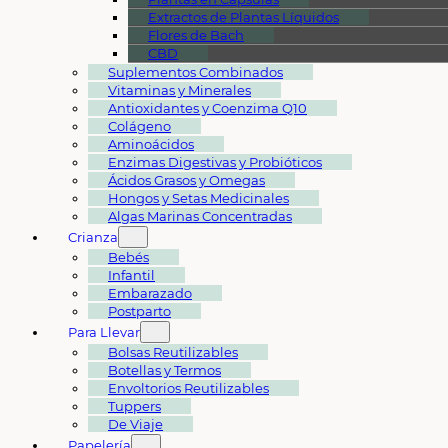
Extractos de Plantas Líquidos
Flores de Bach
CBD
Suplementos Combinados
Vitaminas y Minerales
Antioxidantes y Coenzima Q10
Colágeno
Aminoácidos
Enzimas Digestivas y Probióticos
Ácidos Grasos y Omegas
Hongos y Setas Medicinales
Algas Marinas Concentradas
Crianza
Bebés
Infantil
Embarazado
Postparto
Para Llevar
Bolsas Reutilizables
Botellas y Termos
Envoltorios Reutilizables
Tuppers
De Viaje
Papelería