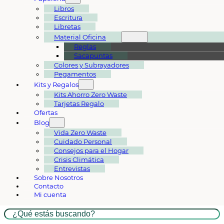
Libros
Escritura
Libretas
Material Oficina
Reglas
Sacapuntas
Colores y Subrayadores
Pegamentos
Kits y Regalos
Kits Ahorro Zero Waste
Tarjetas Regalo
Ofertas
Blog
Vida Zero Waste
Cuidado Personal
Consejos para el Hogar
Crisis Climática
Entrevistas
Sobre Nosotros
Contacto
Mi cuenta
Buscar