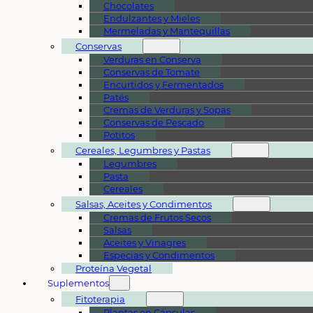
Chocolates
Endulzantes y Mieles
Mermeladas y Mantequillas
Conservas
Verduras en Conserva
Conservas de Tomate
Encurtidos y Fermentados
Patés
Cremas de Verduras y Sopas
Conservas de Pescado
Potitos
Cereales, Legumbres y Pastas
Legumbres
Pasta
Cereales
Salsas, Aceites y Condimentos
Cremas de Frutos Secos
Salsas
Aceites y Vinagres
Especias y Condimentos
Proteína Vegetal
Suplementos
Fitoterapia
Plantas en Cápsulas