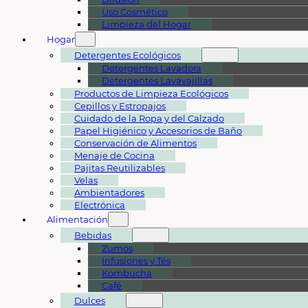
Uso Cosmético
Limpieza del Hogar
Hogar
Detergentes Ecológicos
Detergentes Lavadora
Detergentes Lavavajillas
Productos de Limpieza Ecológicos
Cepillos y Estropajos
Cuidado de la Ropa y del Calzado
Papel Higiénico y Accesorios de Baño
Conservación de Alimentos
Menaje de Cocina
Pajitas Reutilizables
Velas
Ambientadores
Electrónica
Alimentación
Bebidas
Zumos
Infusiones y Tés
Kombucha
Café
Dulces