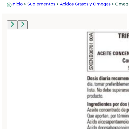
Inicio
>
Suplementos
>
Ácidos Grasos y Omegas
>
Omega 