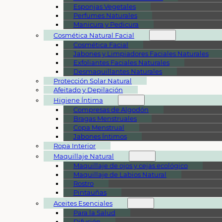
Esponjas Vegetales
Perfumes Naturales
Manicura y Pedicura
Cosmética Natural Facial
Cosmética Facial
Jabones y Limpiadores Faciales Naturales
Exfoliantes Faciales Naturales
Desmaquillantes Naturales
Protección Solar Natural
Afeitado y Depilación
Higiene Íntima
Compresas de Algodón
Bragas Menstruales
Copa Menstrual
Jabones Íntimos
Ropa Interior
Maquillaje Natural
Maquillaje de ojos y cejas ecológico
Maquillaje de Labios Natural
Rostro
Pintauñas
Aceites Esenciales
Para la Salud
Difusión