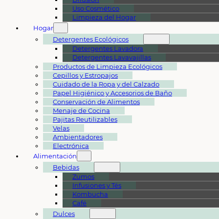
Uso Cosmético
Limpieza del Hogar
Hogar
Detergentes Ecológicos
Detergentes Lavadora
Detergentes Lavavajillas
Productos de Limpieza Ecológicos
Cepillos y Estropajos
Cuidado de la Ropa y del Calzado
Papel Higiénico y Accesorios de Baño
Conservación de Alimentos
Menaje de Cocina
Pajitas Reutilizables
Velas
Ambientadores
Electrónica
Alimentación
Bebidas
Zumos
Infusiones y Tés
Kombucha
Café
Dulces