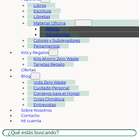
Libros
Escritura
Libretas
Material Oficina
Reglas
Sacapuntas
Colores y Subrayadores
Pegamentos
Kits y Regalos
Kits Ahorro Zero Waste
Tarjetas Regalo
Ofertas
Blog
Vida Zero Waste
Cuidado Personal
Consejos para el Hogar
Crisis Climática
Entrevistas
Sobre Nosotros
Contacto
Mi cuenta
Buscar