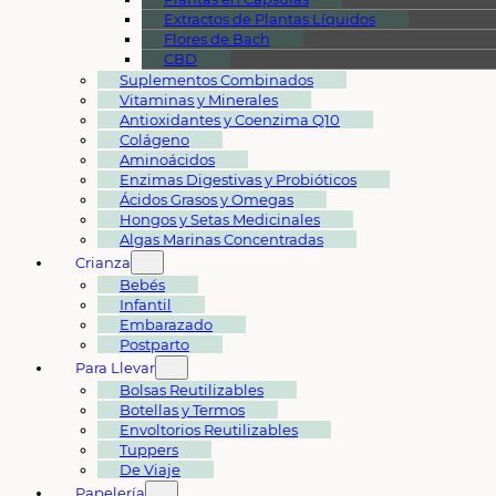
Extractos de Plantas Líquidos
Flores de Bach
CBD
Suplementos Combinados
Vitaminas y Minerales
Antioxidantes y Coenzima Q10
Colágeno
Aminoácidos
Enzimas Digestivas y Probióticos
Ácidos Grasos y Omegas
Hongos y Setas Medicinales
Algas Marinas Concentradas
Crianza
Bebés
Infantil
Embarazado
Postparto
Para Llevar
Bolsas Reutilizables
Botellas y Termos
Envoltorios Reutilizables
Tuppers
De Viaje
Papelería