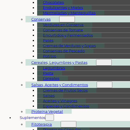
Chocolates
Endulzantes y Mieles
Mermeladas y Mantequillas
Conservas
Verduras en Conserva
Conservas de Tomate
Encurtidos y Fermentados
Patés
Cremas de Verduras y Sopas
Conservas de Pescado
Potitos
Cereales, Legumbres y Pastas
Legumbres
Pasta
Cereales
Salsas, Aceites y Condimentos
Cremas de Frutos Secos
Salsas
Aceites y Vinagres
Especias y Condimentos
Proteína Vegetal
Suplementos
Fitoterapia
Plantas en Cápsulas